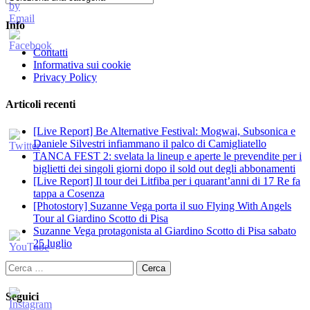
Info
Contatti
Informativa sui cookie
Privacy Policy
Articoli recenti
[Live Report] Be Alternative Festival: Mogwai, Subsonica e
Daniele Silvestri infiammano il palco di Camigliatello
TANCA FEST 2: svelata la lineup e aperte le prevendite per i
biglietti dei singoli giorni dopo il sold out degli abbonamenti
[Live Report] Il tour dei Litfiba per i quarant’anni di 17 Re fa
tappa a Cosenza
[Photostory] Suzanne Vega porta il suo Flying With Angels
Tour al Giardino Scotto di Pisa
Suzanne Vega protagonista al Giardino Scotto di Pisa sabato
25 luglio
Ricerca
per:
Seguici