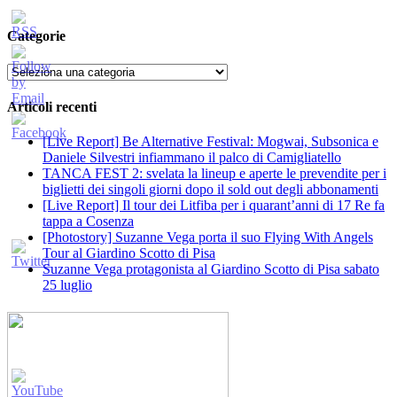
Categorie
Categorie
Articoli recenti
[Live Report] Be Alternative Festival: Mogwai, Subsonica e
Daniele Silvestri infiammano il palco di Camigliatello
TANCA FEST 2: svelata la lineup e aperte le prevendite per i
biglietti dei singoli giorni dopo il sold out degli abbonamenti
[Live Report] Il tour dei Litfiba per i quarant’anni di 17 Re fa
tappa a Cosenza
[Photostory] Suzanne Vega porta il suo Flying With Angels
Tour al Giardino Scotto di Pisa
Suzanne Vega protagonista al Giardino Scotto di Pisa sabato
25 luglio