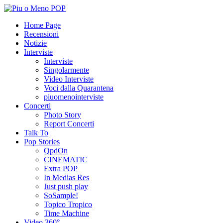
Home Page
Recensioni
Notizie
Interviste
Interviste
Singolarmente
Video Interviste
Voci dalla Quarantena
piuomenointerviste
Concerti
Photo Story
Report Concerti
Talk To
Pop Stories
QpdOn
CINEMATIC
Extra POP
In Medias Res
Just push play
SoSample!
Topico Tropico
Time Machine
Video 360°