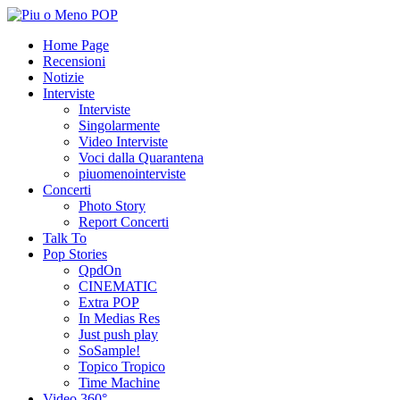
Home Page
Recensioni
Notizie
Interviste
Interviste
Singolarmente
Video Interviste
Voci dalla Quarantena
piuomenointerviste
Concerti
Photo Story
Report Concerti
Talk To
Pop Stories
QpdOn
CINEMATIC
Extra POP
In Medias Res
Just push play
SoSample!
Topico Tropico
Time Machine
Video 360°