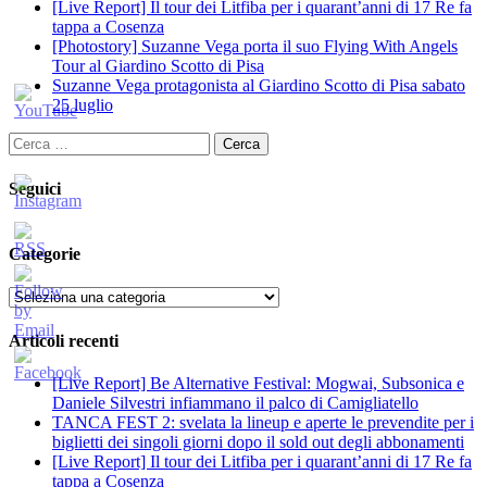
[Live Report] Il tour dei Litfiba per i quarant’anni di 17 Re fa
tappa a Cosenza
[Photostory] Suzanne Vega porta il suo Flying With Angels
Tour al Giardino Scotto di Pisa
Suzanne Vega protagonista al Giardino Scotto di Pisa sabato
25 luglio
Ricerca
per:
Seguici
Categorie
Categorie
Articoli recenti
[Live Report] Be Alternative Festival: Mogwai, Subsonica e
Daniele Silvestri infiammano il palco di Camigliatello
TANCA FEST 2: svelata la lineup e aperte le prevendite per i
biglietti dei singoli giorni dopo il sold out degli abbonamenti
[Live Report] Il tour dei Litfiba per i quarant’anni di 17 Re fa
tappa a Cosenza