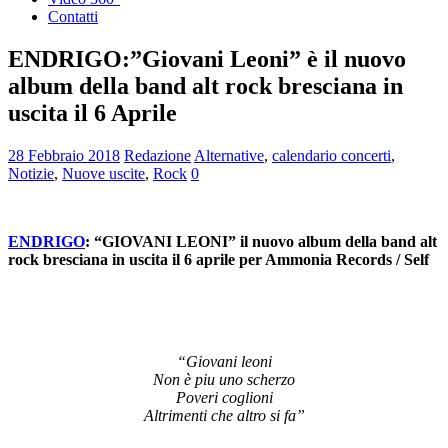
Contatti
ENDRIGO:”Giovani Leoni” è il nuovo
album della band alt rock bresciana in
uscita il 6 Aprile
28 Febbraio 2018
Redazione
Alternative
,
calendario concerti
,
Notizie
,
Nuove uscite
,
Rock
0
ENDRIGO
: “GIOVANI LEONI” il nuovo album della band alt
rock bresciana in uscita il 6 aprile per Ammonia Records / Self
“Giovani leoni
Non è piu uno scherzo
Poveri coglioni
Altrimenti che altro si fa”