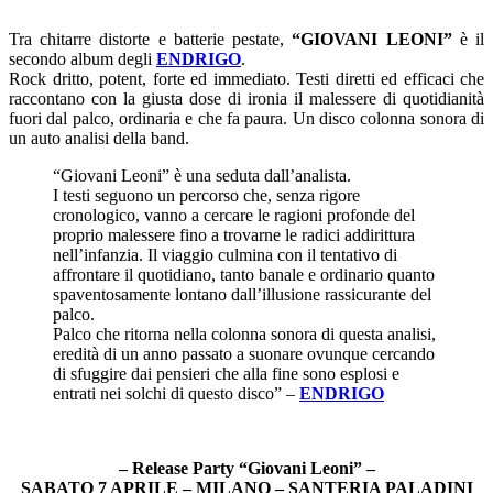
Tra chitarre distorte e batterie pestate,
“GIOVANI LEONI”
è il
secondo album degli
ENDRIGO
.
Rock dritto, potent, forte ed immediato. Testi diretti ed efficaci che
raccontano con la giusta dose di ironia il malessere di quotidianità
fuori dal palco, ordinaria e che fa paura. Un disco colonna sonora di
un auto analisi della band.
“Giovani Leoni” è una seduta dall’analista.
I testi seguono un percorso che, senza rigore
cronologico, vanno a cercare le ragioni profonde del
proprio malessere fino a trovarne le radici addirittura
nell’infanzia. Il viaggio culmina con il tentativo di
affrontare il quotidiano, tanto banale e ordinario quanto
spaventosamente lontano dall’illusione rassicurante del
palco.
Palco che ritorna nella colonna sonora di questa analisi,
eredità di un anno passato a suonare ovunque cercando
di sfuggire dai pensieri che alla fine sono esplosi e
entrati nei solchi di questo disco” –
ENDRIGO
– Release Party “Giovani Leoni” –
SABATO 7 APRILE – MILANO – SANTERIA PALADINI