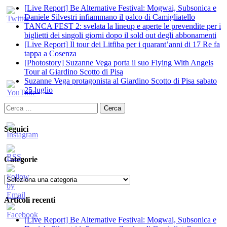
[Live Report] Be Alternative Festival: Mogwai, Subsonica e
Daniele Silvestri infiammano il palco di Camigliatello
TANCA FEST 2: svelata la lineup e aperte le prevendite per i
biglietti dei singoli giorni dopo il sold out degli abbonamenti
[Live Report] Il tour dei Litfiba per i quarant’anni di 17 Re fa
tappa a Cosenza
[Photostory] Suzanne Vega porta il suo Flying With Angels
Tour al Giardino Scotto di Pisa
Suzanne Vega protagonista al Giardino Scotto di Pisa sabato
25 luglio
Ricerca
per:
Seguici
Categorie
Categorie
Articoli recenti
[Live Report] Be Alternative Festival: Mogwai, Subsonica e