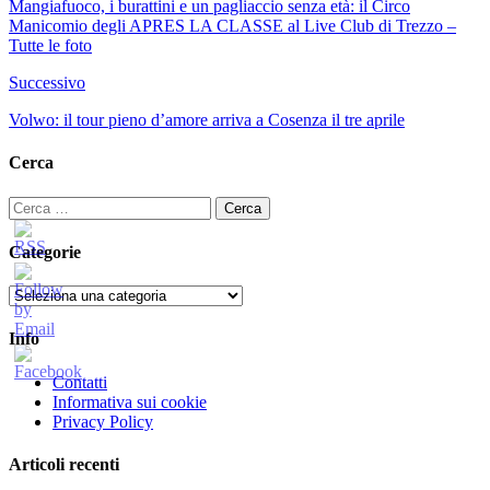
Mangiafuoco, i burattini e un pagliaccio senza età: il Circo
Manicomio degli APRES LA CLASSE al Live Club di Trezzo –
Tutte le foto
Successivo
Volwo: il tour pieno d’amore arriva a Cosenza il tre aprile
Cerca
Ricerca
per:
Categorie
Categorie
Info
Contatti
Informativa sui cookie
Privacy Policy
Articoli recenti