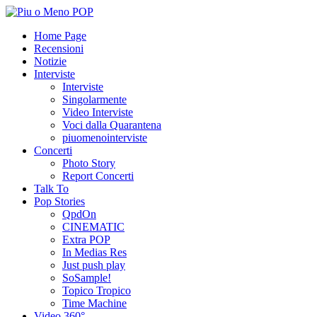
Home Page
Recensioni
Notizie
Interviste
Interviste
Singolarmente
Video Interviste
Voci dalla Quarantena
piuomenointerviste
Concerti
Photo Story
Report Concerti
Talk To
Pop Stories
QpdOn
CINEMATIC
Extra POP
In Medias Res
Just push play
SoSample!
Topico Tropico
Time Machine
Video 360°