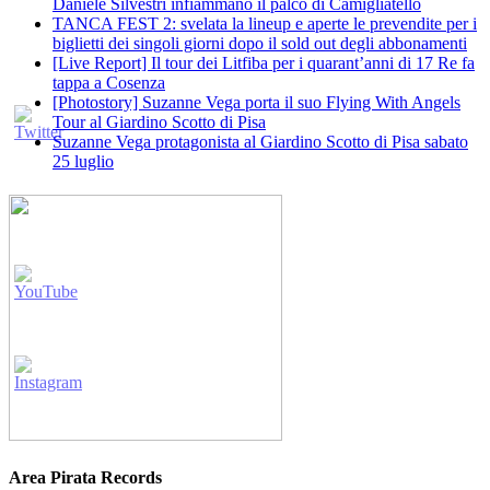
Daniele Silvestri infiammano il palco di Camigliatello
TANCA FEST 2: svelata la lineup e aperte le prevendite per i
biglietti dei singoli giorni dopo il sold out degli abbonamenti
[Live Report] Il tour dei Litfiba per i quarant’anni di 17 Re fa
tappa a Cosenza
[Photostory] Suzanne Vega porta il suo Flying With Angels
Tour al Giardino Scotto di Pisa
Suzanne Vega protagonista al Giardino Scotto di Pisa sabato
25 luglio
Area Pirata Records