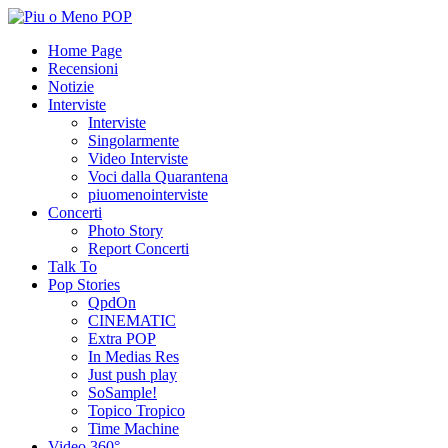
Home Page
Recensioni
Notizie
Interviste
Interviste
Singolarmente
Video Interviste
Voci dalla Quarantena
piuomenointerviste
Concerti
Photo Story
Report Concerti
Talk To
Pop Stories
QpdOn
CINEMATIC
Extra POP
In Medias Res
Just push play
SoSample!
Topico Tropico
Time Machine
Video 360°