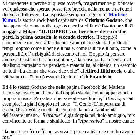
Vi chiederete il perché di queste ovvietà, magari mentre pubblicate
voi qualcosa che sperate possa fare breccia nella mente e nei cuori
dei vostri followers. La risposta è semplice, riguarda i
Marlene
Kuntz
, la storica rock-band capitanata da
Cristiano Godano
, che
ha appena dato una notizia golosa per i suoi fan:
è fi
ssato per il 31
maggio a Milano “IL DOPPIO”, un live show diviso in due
parti, la prima acustica, la seconda elettrica
. Il doppio è
sicuramente un tema affascinante e ammaliante sin dall’inizio dei
tempi: doppio come il bene e il male, come la luce e il buio, come la
personalità e l’ambiguità di ciascuno di noi. Doppio fa pensare
anche al Cristiano Godano scrittore, alla filosofia, basti pensare al
dualismo cartesiano tra pensiero e materialità, al cinema, un esempio
tra tutti “La donna che visse due volte” di
Alfred Hitchcock
, o alla
letteratura e a “Uno Nessuno Centomila” di
Pirandello
.
Ed è lo stesso Godano che nella pagina Facebook dei Marlene
Kuntz spiega come il tema del doppio sia da sempre apparso nella
propria musica. Provate a ripensare alle sue liriche, “
Due Sogni
“ad
esempio, ha già il doppio nel titolo, “Il Genio (L’importanza di
essere Oscar Wilde) mette al centro della lirica l’ambiguità
dell’essere umano. “
Retrattile
” è già doppia nel titolo ambiguo, mix
convincente tra forma e significato. In “
Ape regina
” il nostro canta:
“la mostruosità di ciò che ravviva la parte cattiva che non ho avuto
mai”