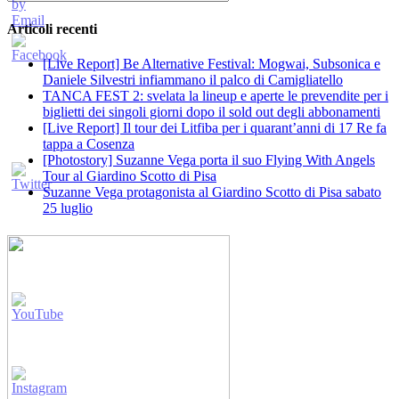
Articoli recenti
[Live Report] Be Alternative Festival: Mogwai, Subsonica e
Daniele Silvestri infiammano il palco di Camigliatello
TANCA FEST 2: svelata la lineup e aperte le prevendite per i
biglietti dei singoli giorni dopo il sold out degli abbonamenti
[Live Report] Il tour dei Litfiba per i quarant’anni di 17 Re fa
tappa a Cosenza
[Photostory] Suzanne Vega porta il suo Flying With Angels
Tour al Giardino Scotto di Pisa
Suzanne Vega protagonista al Giardino Scotto di Pisa sabato
25 luglio