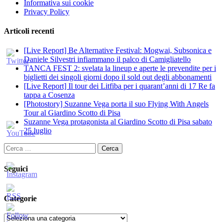
Informativa sui cookie
Privacy Policy
Articoli recenti
[Live Report] Be Alternative Festival: Mogwai, Subsonica e
Daniele Silvestri infiammano il palco di Camigliatello
TANCA FEST 2: svelata la lineup e aperte le prevendite per i
biglietti dei singoli giorni dopo il sold out degli abbonamenti
[Live Report] Il tour dei Litfiba per i quarant’anni di 17 Re fa
tappa a Cosenza
[Photostory] Suzanne Vega porta il suo Flying With Angels
Tour al Giardino Scotto di Pisa
Suzanne Vega protagonista al Giardino Scotto di Pisa sabato
25 luglio
Ricerca
per:
Seguici
Categorie
Categorie