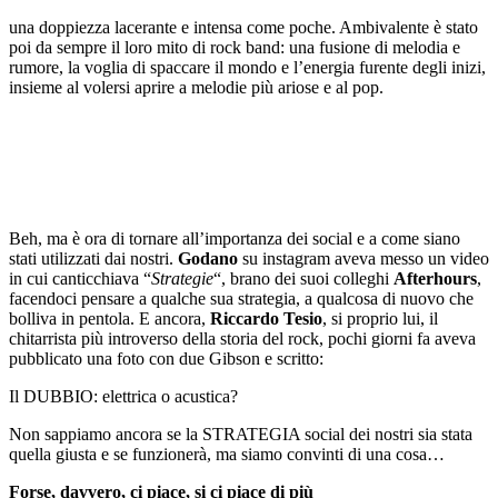
una doppiezza lacerante e intensa come poche. Ambivalente è stato
poi da sempre il loro mito di rock band: una fusione di melodia e
rumore, la voglia di spaccare il mondo e l’energia furente degli inizi,
insieme al volersi aprire a melodie più ariose e al pop.
Beh, ma è ora di tornare all’importanza dei social e a come siano
stati utilizzati dai nostri.
Godano
su instagram aveva messo un video
in cui canticchiava “
Strategie
“, brano dei suoi colleghi
Afterhours
,
facendoci pensare a qualche sua strategia, a qualcosa di nuovo che
bolliva in pentola. E ancora,
Riccardo Tesio
, si proprio lui, il
chitarrista più introverso della storia del rock, pochi giorni fa aveva
pubblicato una foto con due Gibson e scritto:
Il DUBBIO: elettrica o acustica?
Non sappiamo ancora se la STRATEGIA social dei nostri sia stata
quella giusta e se funzionerà, ma siamo convinti di una cosa…
Forse, davvero, ci piace, si ci piace di più