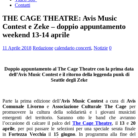
Contatti
THE CAGE THEATRE: Avis Music
Contest e Zeke – doppio appuntamento
weekend 13-14 aprile
11 Aprile 2018
Redazione
calendario concerti
,
Notizie
0
Doppio appuntamento al The Cage Theatre con la prima data
dell’Avis Music Contest e il ritorno della leggenda punk di
Seattle degli Zeke
Parte la prima edizione dell’
Avis Music Contest
a cura di
Avis
Comunale Livorno
e
Associazione Culturale The Cage
per
promuovere la cultura della solidarietà e i giovani musicisti
emergenti del territorio. Saranno otto le band che avranno
l’occasione di calcare il palco del
The Cage Theatre
, il
13
e
20
aprile
, per poi passare le selezioni per una speciale serata finale
in
Fortezza Vecchia
il
15 giugno
. In programma alla fine del