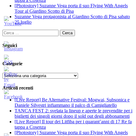
tappa a Cosenza
[Photostory] Suzanne Vega porta il suo Flying With Angels
Tour al Giardino Scotto di Pisa
Suzanne Vega protagonista al Giardino Scotto di Pisa sabato
25 luglio
Ricerca
per:
Seguici
Categorie
Categorie
Articoli recenti
[Live Report] Be Alternative Festival: Mogwai, Subsonica e
Daniele Silvestri infiammano il palco di Camigliatello
TANCA FEST 2: svelata la lineup e aperte le prevendite per i
biglietti dei singoli giorni dopo il sold out degli abbonamenti
[Live Report] Il tour dei Litfiba per i quarant’anni di 17 Re fa
tappa a Cosenza
[Photostory] Suzanne Vega porta il suo Flying With Angels