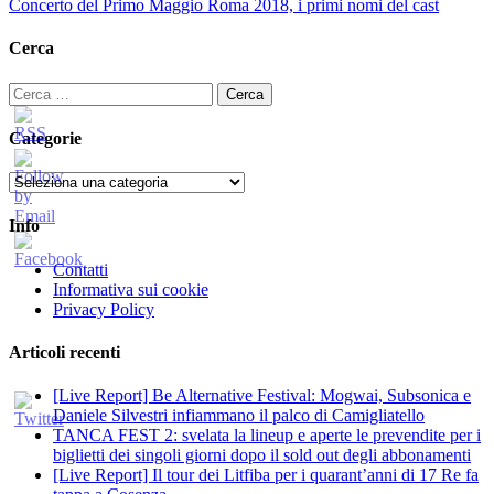
Concerto del Primo Maggio Roma 2018, i primi nomi del cast
Cerca
Ricerca
per:
Categorie
Categorie
Info
Contatti
Informativa sui cookie
Privacy Policy
Articoli recenti
[Live Report] Be Alternative Festival: Mogwai, Subsonica e
Daniele Silvestri infiammano il palco di Camigliatello
TANCA FEST 2: svelata la lineup e aperte le prevendite per i
biglietti dei singoli giorni dopo il sold out degli abbonamenti
[Live Report] Il tour dei Litfiba per i quarant’anni di 17 Re fa