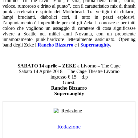
l’ultimo “Till the Livin’ End”, e sarà, parola della band, “corto,
veloce, rumoroso e dritto al punto”, con il caratteristico mix di thrash
punk accelerato e spirito dei Motörhead. Tra vertigini di chitarre,
lampi brucianti, diabolici cori, il tutto in pezzi esplosivi,
l’appuntamento è imperdibile per chi gli Zeke li conosce e per tutti
coloro che vogliono un assaggio di carattere di cosa significasse
vivere a Seattle nei mitici anni Novanta, con un prepotente
innamoramento punk-hardcore letteralmente assicurato. Opening
band degli Zeke i
Rancho Bizzarro
e i
Supernaughty
.
SABATO 14 aprile –
ZEKE
a Livorno – The Cage
Sabato 14 Aprile 2018 – The Cage Theatre Livorno
ingresso € 15 + d.p
Guest:
Rancho Bizzarro
Supernaughty
Redazione