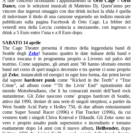
A fine concerto ricordiamo l’appuntamento di
Orto Cage – Orto
Dance,
con le selezioni musicali di Matteino Dj. Quest’anno per
vincere due ingressi omaggio con due drink inclusi la sfida è quella
di indovinare il titolo di una canzone seguendo un indizio musicale
pubblicato sulla pagina Facebook di Orto Cage. La febbre del
venerdì sera della Leccia comincia a mezzanotte, con ingresso e
drink a 5 Euro entro l’una e a 8 Euro dopo.
SABATO 14 aprile
The Cage Theatre presenta il ritorno della leggendaria band di
Seattle degli
Zeke
! Saranno quattro le date italiane della band e
l’unica toscana è in programma proprio a Livorno sul palco del
teatrino. Come sappiamo, gli amati anni ’90 hanno sfornato enormi
band nel corso di quel magico decennio e tra queste ci sono proprio
gli
Zeke
, instancabili ed energici in ogni loro forma, dai primi lavori
dal sapore
hardcore punk
come “Kicked in the Teeth” e “True
Crime”, ad album come “‘Til the Livin’ End” ispiratissimi dal
mondo Motorheadiano, che li ha consacrati mostri dell’hard rock
statunitense. Gli Zeke nascono come` gruppo hardcore di Seattle,
attivo dal 1990, titolare di una serie di singoli strepitosi, a partire da
West Seattle Acid Party e Holley 750, di due album entusiasmanti
come Super Sound Racer (1996) e Flat Tracker (1996), da cui
vennero tratti i singoli Chiva Knieval e Dilaudit. Gli Zeke sono un
vero e proprio assalto punk supersonico e incendiario e tornano
esattamente dopo 14 anni con il nuovo album,
Hellbender,
dopo