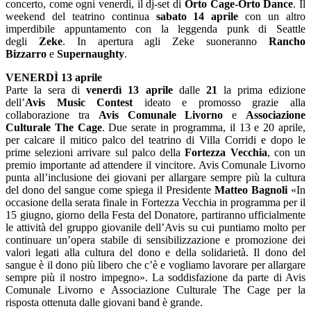
concerto, come ogni venerdì, il dj-set di
Orto Cage-Orto Dance
. Il
weekend del teatrino continua
sabato 14 aprile
con un altro
imperdibile appuntamento con la leggenda punk di Seattle
degli
Zeke
. In apertura agli Zeke suoneranno
Rancho
Bizzarro
e
Supernaughty
.
VENERD
Ì
13 aprile
Parte la sera di
venerdì 13 aprile
dalle
21
la prima edizione
dell’
Avis Music Contest
ideato e promosso grazie alla
collaborazione tra
Avis Comunale Livorno
e
Associazione
Culturale The Cage
. Due serate in programma, il 13 e 20 aprile,
per calcare il mitico palco del teatrino di Villa Corridi e dopo le
prime selezioni arrivare sul palco della
Fortezza Vecchia
, con un
premio importante ad attendere il vincitore. Avis Comunale Livorno
punta all’inclusione dei giovani per allargare sempre più la cultura
del dono del sangue come spiega il Presidente
Matteo Bagnoli
«In
occasione della serata finale in Fortezza Vecchia in programma per il
15 giugno, giorno della Festa del Donatore, partiranno ufficialmente
le attività del gruppo giovanile dell’Avis su cui puntiamo molto per
continuare un’opera stabile di sensibilizzazione e promozione dei
valori legati alla cultura del dono e della solidarietà. Il dono del
sangue è il dono più libero che c’è e vogliamo lavorare per allargare
sempre più il nostro impegno». La soddisfazione da parte di Avis
Comunale Livorno e Associazione Culturale The Cage per la
risposta ottenuta dalle giovani band è grande.