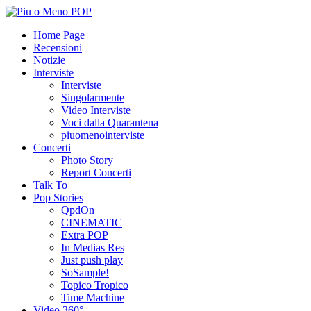
Home Page
Recensioni
Notizie
Interviste
Interviste
Singolarmente
Video Interviste
Voci dalla Quarantena
piuomenointerviste
Concerti
Photo Story
Report Concerti
Talk To
Pop Stories
QpdOn
CINEMATIC
Extra POP
In Medias Res
Just push play
SoSample!
Topico Tropico
Time Machine
Video 360°