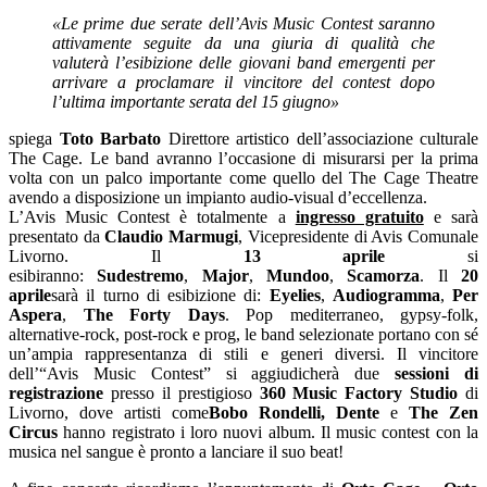
«Le prime due serate dell’Avis Music Contest saranno
attivamente seguite da una giuria di qualità che
valuterà l’esibizione delle giovani band emergenti per
arrivare a proclamare il vincitore del contest dopo
l’ultima importante serata del 15 giugno»
spiega
Toto Barbato
Direttore artistico dell’associazione culturale
The Cage. Le band avranno l’occasione di misurarsi per la prima
volta con un palco importante come quello del The Cage Theatre
avendo a disposizione un impianto audio-visual d’eccellenza.
L’Avis Music Contest è totalmente a
ingresso gratuito
e sarà
presentato da
Claudio Marmugi
, Vicepresidente di Avis Comunale
Livorno. Il
13 aprile
si
esibiranno:
Sudestremo
,
Major
,
Mundoo
,
Scamorza
. Il
20
aprile
sarà il turno di esibizione di:
Eyelies
,
Audiogramma
,
Per
Aspera
,
The Forty Days
. Pop mediterraneo, gypsy-folk,
alternative-rock, post-rock e prog, le band selezionate portano con sé
un’ampia rappresentanza di stili e generi diversi. Il vincitore
dell’“Avis Music Contest” si aggiudicherà due
sessioni di
registrazione
presso il prestigioso
360 Music Factory Studio
di
Livorno, dove artisti come
Bobo Rondelli, Dente
e
The Zen
Circus
hanno registrato i loro nuovi album. Il music contest con la
musica nel sangue è pronto a lanciare il suo beat!