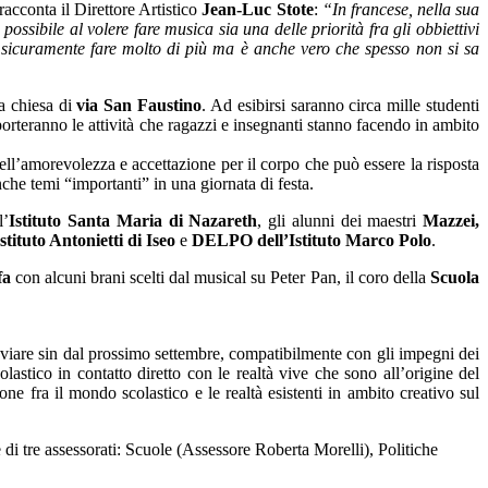
cconta il Direttore Artistico
Jean-Luc Stote
:
“In francese, nella sua
ssibile al volere fare musica sia una delle priorità fra gli obbiettivi
ò sicuramente fare molto di più ma è anche vero che spesso non si sa
a chiesa di
via San Faustino
. Ad esibirsi saranno circa mille studenti
i porteranno le attività che ragazzi e insegnanti stanno facendo in ambito
ell’amorevolezza e accettazione per il corpo che può essere la risposta
che temi “importanti” in una giornata di festa.
l’
Istituto Santa Maria di Nazareth
, gli alunni dei maestri
Mazzei,
tituto Antonietti di Iseo
e
DELPO dell’Istituto Marco Polo
.
fa
con alcuni brani scelti dal musical su Peter Pan, il coro della
Scuola
vviare sin dal prossimo settembre, compatibilmente con gli impegni dei
astico in contatto diretto con le realtà vive che sono all’origine del
ne fra il mondo scolastico e le realtà esistenti in ambito creativo sul
 di tre assessorati: Scuole (Assessore Roberta Morelli), Politiche