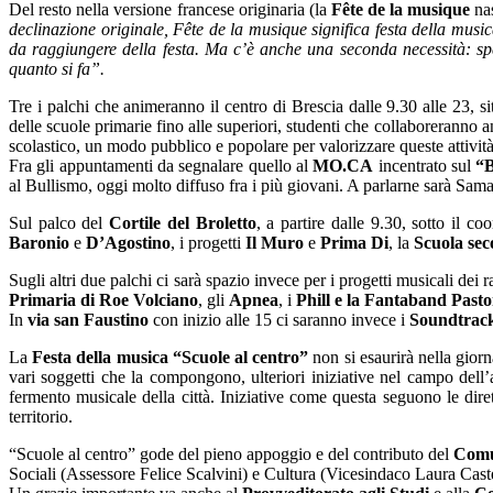
Del resto nella versione francese originaria (la
Fête de la musique
nas
declinazione originale, Fête de la musique significa festa della music
da raggiungere della festa. Ma c’è anche una seconda necessità: spe
quanto si fa”.
Tre i palchi che animeranno il centro di Brescia dalle 9.30 alle 23, si
delle scuole primarie fino alle superiori, studenti che collaboreranno an
scolastico, un modo pubblico e popolare per valorizzare queste attività 
Fra gli appuntamenti da segnalare quello al
MO.CA
incentrato sul
“B
al Bullismo, oggi molto diffuso fra i più giovani. A parlarne sarà Sama
Sul palco del
Cortile del Broletto
, a partire dalle 9.30, sotto il c
Baronio
e
D’Agostino
, i progetti
Il Muro
e
Prima Di
, la
Scuola sec
Sugli altri due palchi ci sarà spazio invece per i progetti musicali dei r
Primaria di Roe Volciano
, gli
Apnea
, i
Phill e la Fantaband Pasto
In
via san Faustino
con inizio alle 15 ci saranno invece i
Soundtrack
La
Festa della musica “Scuole al centro”
non si esaurirà nella gior
vari soggetti che la compongono, ulteriori iniziative nel campo dell’
fermento musicale della città. Iniziative come questa seguono le diret
territorio.
“Scuole al centro” gode del pieno appoggio e del contributo del
Comu
Sociali (Assessore Felice Scalvini) e Cultura (Vicesindaco Laura Castel