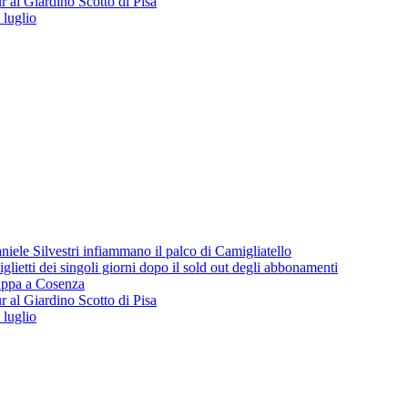
 al Giardino Scotto di Pisa
 luglio
iele Silvestri infiammano il palco di Camigliatello
lietti dei singoli giorni dopo il sold out degli abbonamenti
 tappa a Cosenza
 al Giardino Scotto di Pisa
 luglio