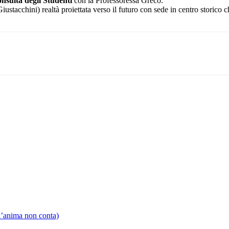
nsulta degli Studenti
con la Professoressa Greco.
ustacchini) realtà proiettata verso il futuro con sede in centro storico 
 l’anima non conta)