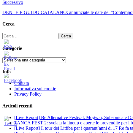
Successivo
DENTE E GUIDO CATALANO: annunciate le date del “Contemporan
Cerca
Ricerca
per:
Categorie
Categorie
Info
Contatti
Informativa sui cookie
Privacy Policy
Articoli recenti
[Live Report] Be Alternative Festival: Mogwai, Subsonica e Dan
TANCA FEST 2: svelata la lineup e aperte le prevendite per i big
[Live Report] Il tour dei Litfiba per i quarant’anni di 17 Re fa