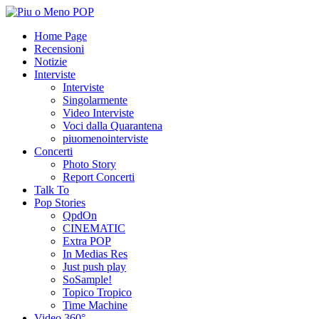
Home Page
Recensioni
Notizie
Interviste
Interviste
Singolarmente
Video Interviste
Voci dalla Quarantena
piuomenointerviste
Concerti
Photo Story
Report Concerti
Talk To
Pop Stories
QpdOn
CINEMATIC
Extra POP
In Medias Res
Just push play
SoSample!
Topico Tropico
Time Machine
Video 360°