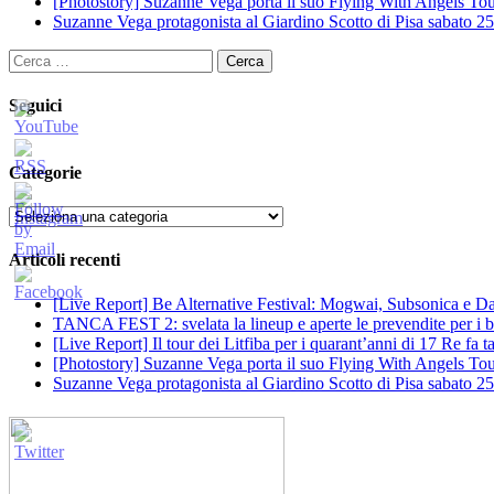
[Photostory] Suzanne Vega porta il suo Flying With Angels Tour
Suzanne Vega protagonista al Giardino Scotto di Pisa sabato 25
Ricerca
per:
Seguici
Categorie
Categorie
Articoli recenti
[Live Report] Be Alternative Festival: Mogwai, Subsonica e Dan
TANCA FEST 2: svelata la lineup e aperte le prevendite per i big
[Live Report] Il tour dei Litfiba per i quarant’anni di 17 Re fa
[Photostory] Suzanne Vega porta il suo Flying With Angels Tour
Suzanne Vega protagonista al Giardino Scotto di Pisa sabato 25