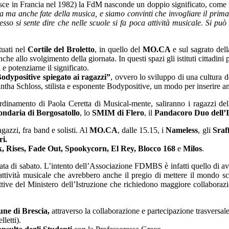
ce in Francia nel 1982) la FdM nasconde un doppio significato, come ra
a ma anche fate della musica, e siamo convinti che invogliare il prima po
sso si sente dire che nelle scuole si fa poca attività musicale. Si pu
tuati nel
Cortile del Broletto
, in quello del
MO.CA
e sul sagrato dell
che allo svolgimento della giornata. In questi spazi gli istituti cittadin
e potenziarne il significato.
odypositive spiegato ai ragazzi”
, ovvero lo sviluppo di una cultura d
ntha Schloss, stilista e esponente Bodypositive, un modo per inserire an
oordinamento di Paola Ceretta di Musical-mente, saliranno i ragazzi del
ondaria di Borgosatollo
, lo
SMIM di Flero
, il
Pandacoro Duo dell’Is
agazzi, fra band e solisti. Al
MO.CA
, dalle 15.15, i
Nameless
, gli
Sraf
ri.
, Rises, Fade Out, Spookycorn, El Rey, Blocco 168
e
Milos
.
nata di sabato. L’intento dell’Associazione FDMBS è infatti quello di a
attività musicale che avrebbero anche il pregio di mettere il mondo scol
tive del Ministero dell’Istruzione che richiedono maggiore collaborazio
ne di Brescia,
attraverso la collaborazione e partecipazione trasversale
letti).