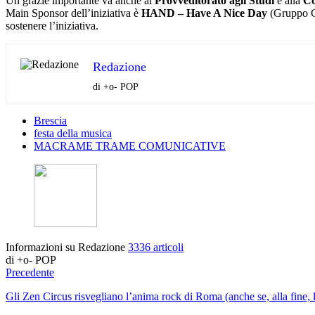
Un grazie importante va anche al
Provveditorato agli Studi
e alla
Co
Main Sponsor dell’iniziativa è
HAND – Have A Nice Day
(Gruppo Gi
sostenere l’iniziativa.
Redazione
di +o- POP
Brescia
festa della musica
MACRAME TRAME COMUNICATIVE
Informazioni su Redazione
3336 articoli
di +o- POP
Precedente
Gli Zen Circus risvegliano l’anima rock di Roma (anche se, alla fine,