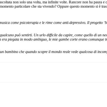
re ascoltata non solo una volta, ma infinite volte. Rancore non ha paur
omento particolare che sta vivendo? Oppure questo momento si è trasf
usica come psicoterapia e le rime come anti-depressivo. Il progetto ‘M
ualcuno può sentirti. Un urlo difficile da capire, come quello di un ne
esta era piegata in modo ambiguo, le mie gambe corte erano comunque 
ia, un bambino che quando scopre il mondo reale vede qualcosa di incomp