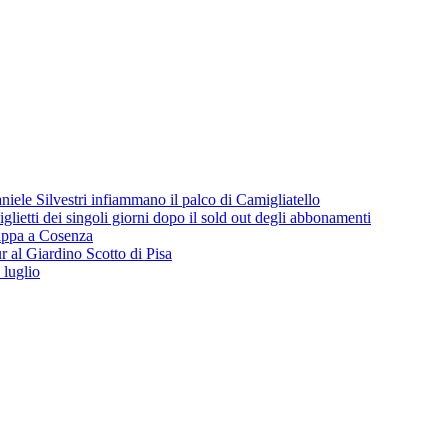
iele Silvestri infiammano il palco di Camigliatello
lietti dei singoli giorni dopo il sold out degli abbonamenti
 tappa a Cosenza
 al Giardino Scotto di Pisa
 luglio