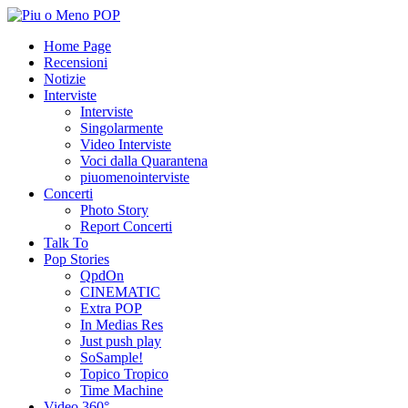
Home Page
Recensioni
Notizie
Interviste
Interviste
Singolarmente
Video Interviste
Voci dalla Quarantena
piuomenointerviste
Concerti
Photo Story
Report Concerti
Talk To
Pop Stories
QpdOn
CINEMATIC
Extra POP
In Medias Res
Just push play
SoSample!
Topico Tropico
Time Machine
Video 360°