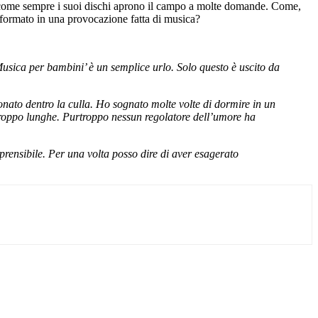
a e come sempre i suoi dischi aprono il campo a molte domande. Come,
ormato in una provocazione fatta di musica?
usica per bambini’ è un semplice urlo. Solo questo è uscito da
onato dentro la culla. Ho sognato molte volte di dormire in un
troppo lunghe. Purtroppo nessun regolatore dell’umore ha
rensibile. Per una volta posso dire di aver esagerato