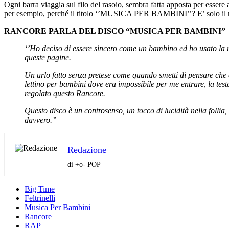
Ogni barra viaggia sul filo del rasoio, sembra fatta apposta per esse
per esempio, perché il titolo ‘’MUSICA PER BAMBINI’’? E’ solo il m
RANCORE PARLA DEL DISCO “MUSICA PER BAMBINI”
‘’Ho deciso di essere sincero come un bambino ed ho usato la m
queste pagine.
Un urlo fatto senza pretese come quando smetti di pensare che q
lettino per bambini dove era impossibile per me entrare, la t
regolato questo Rancore.
Questo disco è un controsenso, un tocco di lucidità nella foll
davvero.’’
Redazione
di +o- POP
Big Time
Feltrinelli
Musica Per Bambini
Rancore
RAP