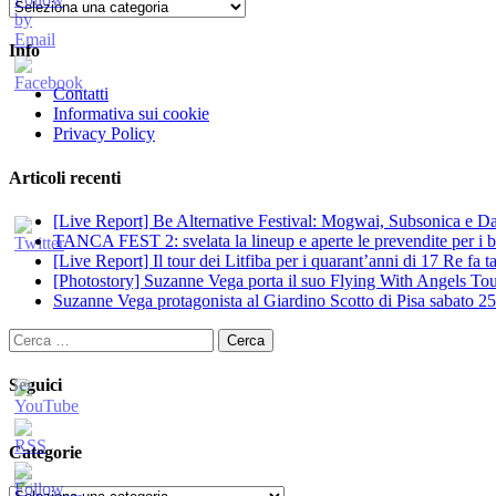
Categorie
Info
Contatti
Informativa sui cookie
Privacy Policy
Articoli recenti
[Live Report] Be Alternative Festival: Mogwai, Subsonica e Dan
TANCA FEST 2: svelata la lineup e aperte le prevendite per i big
[Live Report] Il tour dei Litfiba per i quarant’anni di 17 Re fa
[Photostory] Suzanne Vega porta il suo Flying With Angels Tour
Suzanne Vega protagonista al Giardino Scotto di Pisa sabato 25
Ricerca
per:
Seguici
Categorie
Categorie