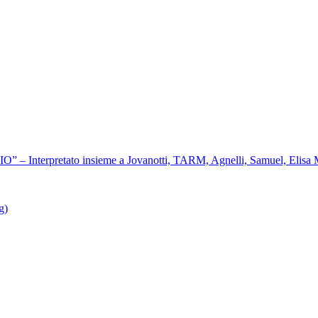
terpretato insieme a Jovanotti, TARM, Agnelli, Samuel, Elisa Meg
g)