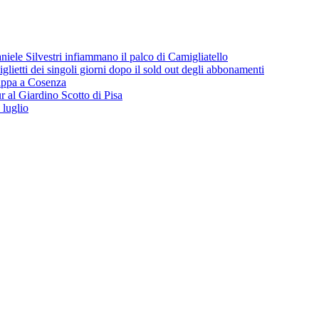
iele Silvestri infiammano il palco di Camigliatello
lietti dei singoli giorni dopo il sold out degli abbonamenti
 tappa a Cosenza
 al Giardino Scotto di Pisa
 luglio