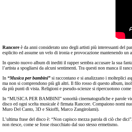
Rancore
è da anni considerato uno degli artisti più interessanti del pan
esplicito ed assume un velo di ironia e provocazione mantenendo un alt
In questo nuovo album di inediti il rapper sembra accusare la sua fantas
l’artista a spogliarsi da alcuni sentimenti. Tra questi non manca il ranc
In
“Musica per bambini”
si raccontano e si analizzano i molteplici a
ma non si comprendono più gli altri. Il filo rosso di questo album, inol
da più punti di vista. Religioni e pseudo-scienze si ripercuotono come
In “MUSICA PER BAMBINI” sonorità cinematografiche e parole violente s
disco ed ogni scelta musicale è firmata Rancore. Compaiono nomi nuovi
Muro Del Canto, 3D e Skioffi, Marco Zangirolami).
L’ultima frase del disco è: “Non capisco mezza parola di ciò che dici
non riesce, come se fosse risucchiato dal suo stesso ermetismo.