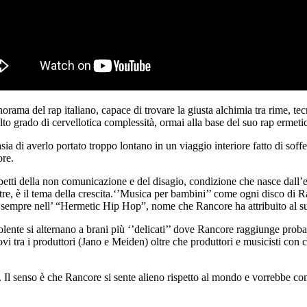
orama del rap italiano, capace di trovare la giusta alchimia tra rime, tecn
o grado di cervellotica complessità, ormai alla base del suo rap ermeti
ia di averlo portato troppo lontano in un viaggio interiore fatto di soffe
ore.
spetti della non comunicazione e del disagio, condizione che nasce dall’e
tre, è il tema della crescita.‘’Musica per bambini’’ come ogni disco di Ran
 sempre nell’ “Hermetic Hip Hop”, nome che Rancore ha attribuito al suo
i alternano a brani più ‘’delicati’’ dove Rancore raggiunge probabilmen
 tra i produttori (Jano e Meiden) oltre che produttori e musicisti con 
”. Il senso è che Rancore si sente alieno rispetto al mondo e vorrebbe 