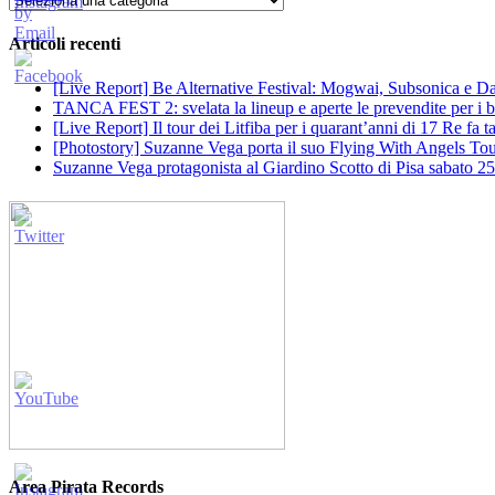
Articoli recenti
[Live Report] Be Alternative Festival: Mogwai, Subsonica e Dan
TANCA FEST 2: svelata la lineup e aperte le prevendite per i big
[Live Report] Il tour dei Litfiba per i quarant’anni di 17 Re fa
[Photostory] Suzanne Vega porta il suo Flying With Angels Tour
Suzanne Vega protagonista al Giardino Scotto di Pisa sabato 25
Area Pirata Records