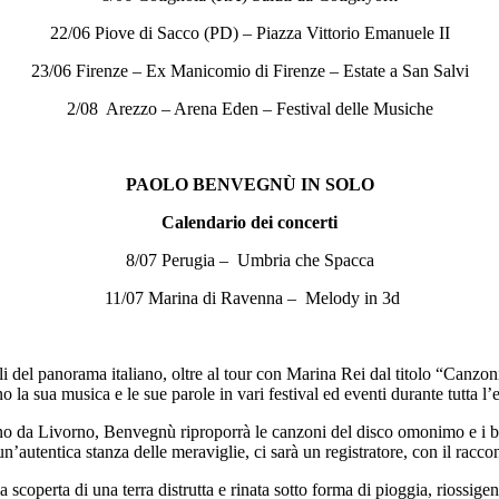
22/06 Piove di Sacco (PD) – Piazza Vittorio Emanuele II
23/06 Firenze – Ex Manicomio di Firenze – Estate a San Salvi
2/08 Arezzo – Arena Eden – Festival delle Musiche
PAOLO BENVEGNÙ IN SOLO
Calendario dei concerti
8/07 Perugia – Umbria che Spacca
11/07 Marina di Ravenna – Melody in 3d
bili del panorama italiano, oltre al tour con Marina Rei dal titolo “Canzo
 la sua musica e le sue parole in vari festival ed eventi durante tutta l’e
o da Livorno, Benvegnù riproporrà le canzoni del disco omonimo e i bra
n’autentica stanza delle meraviglie, ci sarà un registratore, con il raccon
scoperta di una terra distrutta e rinata sotto forma di pioggia, riossige