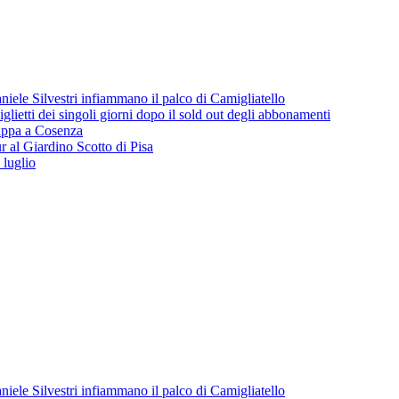
iele Silvestri infiammano il palco di Camigliatello
lietti dei singoli giorni dopo il sold out degli abbonamenti
 tappa a Cosenza
 al Giardino Scotto di Pisa
 luglio
iele Silvestri infiammano il palco di Camigliatello