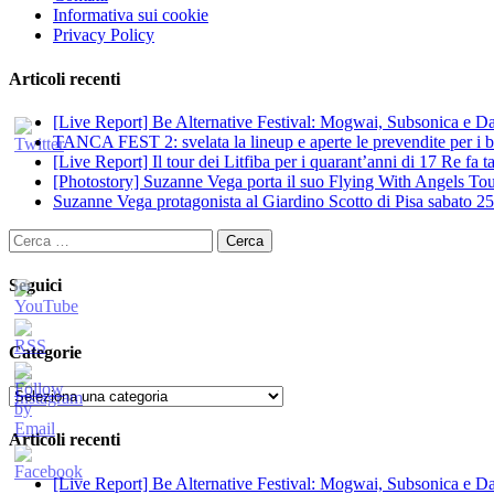
Informativa sui cookie
Privacy Policy
Articoli recenti
[Live Report] Be Alternative Festival: Mogwai, Subsonica e Dan
TANCA FEST 2: svelata la lineup e aperte le prevendite per i big
[Live Report] Il tour dei Litfiba per i quarant’anni di 17 Re fa
[Photostory] Suzanne Vega porta il suo Flying With Angels Tour
Suzanne Vega protagonista al Giardino Scotto di Pisa sabato 25
Ricerca
per:
Seguici
Categorie
Categorie
Articoli recenti
[Live Report] Be Alternative Festival: Mogwai, Subsonica e Dan