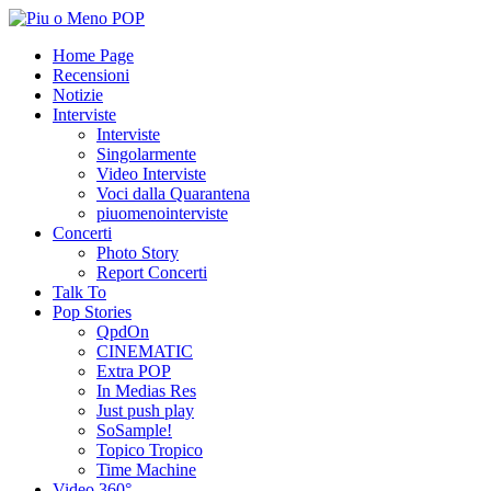
Home Page
Recensioni
Notizie
Interviste
Interviste
Singolarmente
Video Interviste
Voci dalla Quarantena
piuomenointerviste
Concerti
Photo Story
Report Concerti
Talk To
Pop Stories
QpdOn
CINEMATIC
Extra POP
In Medias Res
Just push play
SoSample!
Topico Tropico
Time Machine
Video 360°