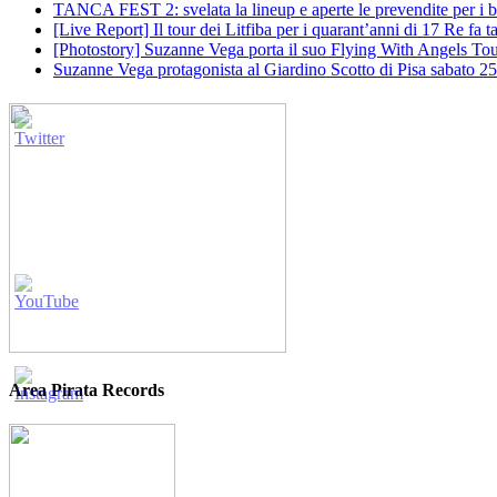
TANCA FEST 2: svelata la lineup e aperte le prevendite per i big
[Live Report] Il tour dei Litfiba per i quarant’anni di 17 Re fa
[Photostory] Suzanne Vega porta il suo Flying With Angels Tour
Suzanne Vega protagonista al Giardino Scotto di Pisa sabato 25
Area Pirata Records