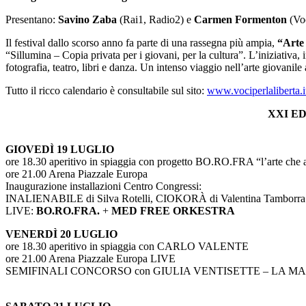
Presentano:
Savino Zaba
(Rai1, Radio2) e
Carmen Formenton
(Voc
Il festival dallo scorso anno fa parte di una rassegna più ampia,
“Arte 
“Sillumina – Copia privata per i giovani, per la cultura”. L’iniziativa
fotografia, teatro, libri e danza. Un intenso viaggio nell’arte giovanile 
Tutto il ricco calendario è consultabile sul sito:
www.vociperlaliberta.i
XXI E
GIOVEDÌ 19 LUGLIO
ore 18.30 aperitivo in spiaggia con progetto BO.RO.FRA “l’arte che 
ore 21.00 Arena Piazzale Europa
Inaugurazione installazioni Centro Congressi:
INALIENABILE di Silva Rotelli, CIOKORÀ di Valentina Tamborra
LIVE:
BO.RO.FRA.
+
MED FREE ORKESTRA
VENERDÌ 20 LUGLIO
ore 18.30 aperitivo in spiaggia con CARLO VALENTE
ore 21.00 Arena Piazzale Europa LIVE
SEMIFINALI CONCORSO con GIULIA VENTISETTE – LA MA