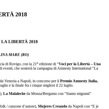
RTÀ 2018
LA LIBERTÀ 2018
LINA MARE (RO)
a
ncia di Rovigo, con la 21
edizione di “
Voci per la Libertà – Una
di eventi, che
sosterrà
la campagna di Amnesty International “La
, da Venezia a Napoli, in concorso per il
Premio Amnesty Italia,
glio e la finale fra i cinque migliori il 22 luglio.
e),
La Malaleche
da Monza/Bergamo con “Siamo migranti”
folk / canzone d’autore),
Mujeres Creando
da Napoli con “E je