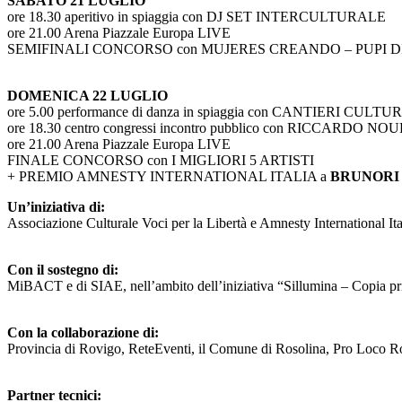
SABATO 21 LUGLIO
ore 18.30 aperitivo in spiaggia con DJ SET INTERCULTURALE
ore 21.00 Arena Piazzale Europa LIVE
SEMIFINALI CONCORSO con MUJERES CREANDO – PUPI 
DOMENICA 22 LUGLIO
ore 5.00 performance di danza in spiaggia con CANTIERI CUL
ore 18.30 centro congressi incontro pubblico con RICCARDO 
ore 21.00 Arena Piazzale Europa LIVE
FINALE CONCORSO con I MIGLIORI 5 ARTIST
I
+ PREMIO AMNESTY INTERNATIONAL ITALIA a
BRUNORI
Un’iniziativa di:
Associazione Culturale Voci per la Libertà e Amnesty International Ita
Con il sostegno di:
MiBACT e di SIAE, nell’ambito dell’iniziativa “Sillumina – Copia p
Con la collaborazione di:
Provincia di Rovigo, ReteEventi, il Comune di Rosolina, Pro Loco Ro
Partner tecnici: