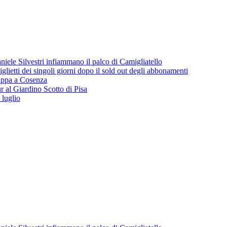
iele Silvestri infiammano il palco di Camigliatello
lietti dei singoli giorni dopo il sold out degli abbonamenti
 tappa a Cosenza
 al Giardino Scotto di Pisa
 luglio