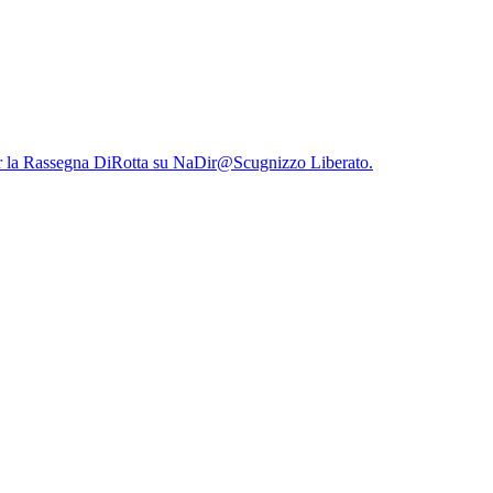
r la Rassegna DiRotta su NaDir@Scugnizzo Liberato.