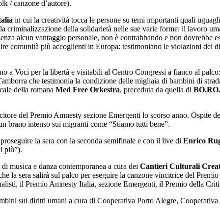
lk / canzone d’autore).
alia
in cui la creatività tocca le persone su temi importanti quali ugua
a criminalizzazione della solidarietà nelle sue varie forme: il lavoro um
, senza alcun vantaggio personale, non è contrabbando e non dovrebbe es
ire comunità più accoglienti in Europa: testimoniano le violazioni dei dir
no a Voci per la libertà e visitabili al Centro Congressi a fianco al palco
amborra che testimonia la condizione delle migliaia di bambini di strada
icale della romana
Med Free Orkestra
, preceduta da quella di
BO.RO
incitore del Premio Amnesty sezione Emergenti lo scorso anno. Ospite dell
n brano intenso sui migranti come “Stiamo tutti bene”.
 proseguire la sera con la seconda semifinale e con il live di
Enrico Rug
i più”).
 di musica e danza contemporane
a a cura dei
Cantieri Culturali Creat
 che la sera salirà sul palco per eseguire la canzone vincitrice del Premi
nalisti, il Premio Amnesty Italia, sezione Emergenti, il Premio della Crit
 bambini sui diritti umani a cura di Cooperativa Porto Alegre, Cooperativa