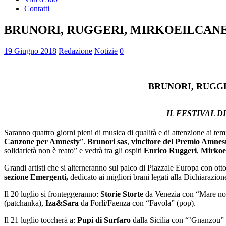
Contatti
BRUNORI, RUGGERI, MIRKOEILCANE 
19 Giugno 2018
Redazione
Notizie
0
BRUNORI, RUGGE
IL FESTIVAL D
Saranno quattro giorni pieni di musica di qualità e di attenzione ai temi
Canzone per Amnesty
”.
Brunori sas
,
vincitore del Premio Amnest
solidarietà non è reato” e
vedrà tra gli
ospiti
Enrico Ruggeri
,
Mirkoe
Grandi artisti che si alterneranno sul palco di Piazzale Europa con ott
sezione Emergenti,
dedicato ai migliori brani legati alla Dichiarazione 
Il 20 luglio si fronteggeranno:
Storie Storte
da Venezia con “Mare nos
(patchanka),
Iza&Sara
da Forlì/Faenza con “Favola” (pop).
Il 21 luglio toccherà a:
Pupi di Surfaro
dalla Sicilia con “’Gnanzou”