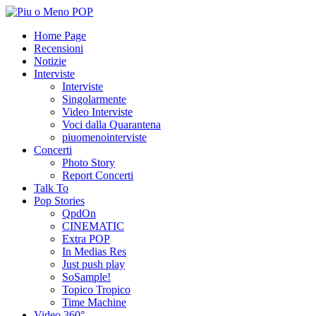
Home Page
Recensioni
Notizie
Interviste
Interviste
Singolarmente
Video Interviste
Voci dalla Quarantena
piuomenointerviste
Concerti
Photo Story
Report Concerti
Talk To
Pop Stories
QpdOn
CINEMATIC
Extra POP
In Medias Res
Just push play
SoSample!
Topico Tropico
Time Machine
Video 360°