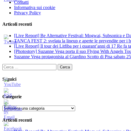
Contatti
Informativa sui cookie
Privacy Policy
Articoli recenti
[Live Report] Be Alternative Festival: Mogwai, Subsonica e Dan
TANCA FEST 2: svelata la lineup e aperte le prevendite per i big
[Live Report] Il tour dei Litfiba per i quarant’anni di 17 Re fa
[Photostory] Suzanne Vega porta il suo Flying With Angels Tour
Suzanne Vega protagonista al Giardino Scotto di Pisa sabato 25
Ricerca
per:
Seguici
Categorie
Categorie
Articoli recenti