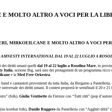
E MOLTO ALTRO A VOCI PER LA LIBE
RI, MIRKOEILCANE E MOLTO ALTRO A VOCI PER 
I AMNESTY INTERNATIONAL DAL 19 AL 22 LUGLIO A ROSO
 dei diritti umani quelli
dal 19 al 22 luglio a Rosolina Mare
, in provi
y Italia
, sezione Big, sarà uno dei protagonisti di un programma ricco 
ilcane
e la
Med Free Orkestra
.
o band e cantautori provenienti da tutta Italia, da Bergamo a Pantelleria
universale dei diritti umani. Il contest proporrà le semifinali il 20 e 21 lu
tro” (folk),
Giulia Ventisette
da Firenze con “Tutti zitti” (pop d’autor
 (nu kombat folk),
Danilo Ruggero
da Pantelleria con “Agghiri ddrà” (