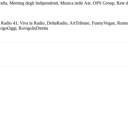
fia, Meeting degli Indipendenti, Musica nelle Aie, OPS Group, Rete de
Radio 41, Viva la Radio, DeltaRadio, ArtTribune, FunnyVegan, Rumore
ovigoOggi, RovigoInDiretta