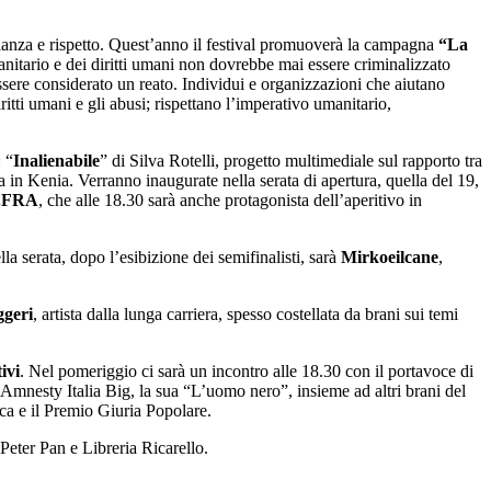
glianza e rispetto. Quest’anno il festival promuoverà la campagna
“La
anitario e dei diritti umani non dovrebbe mai essere criminalizzato
sere considerato un reato. Individui e organizzazioni che aiutano
itti umani e gli abusi; rispettano l’imperativo umanitario,
: “
Inalienabile
” di Silva Rotelli, progetto multimediale sul rapporto tra
 in Kenia. Verranno inaugurate nella serata di apertura, quella del 19,
.FRA
, che alle 18.30 sarà anche protagonista dell’aperitivo in
a serata, dopo l’esibizione dei semifinalisti, sarà
Mirkoeilcane
,
geri
, artista dalla lunga carriera, spesso costellata da brani sui temi
ivi
. Nel pomeriggio ci sarà un incontro alle 18.30 con il portavoce di
o Amnesty Italia Big, la sua “L’uomo nero”, insieme ad altri brani del
ica e il Premio Giuria Popolare.
 Peter Pan e Libreria Ricarello.