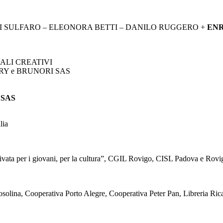
DI SULFARO – ELEONORA BETTI – DANILO RUGGERO +
ENR
TURALI CREATIVI
NOURY e BRUNORI SAS
 SAS
lia
rivata per i giovani, per la cultura”, CGIL Rovigo, CISL Padova e R
solina, Cooperativa Porto Alegre, Cooperativa Peter Pan, Libreria Rica