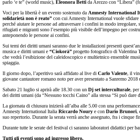
parlo ‘e te” (world music),
Eleonora Betti
da Arezzo con “Libera” (fo
Voci per la libertà è un evento sostenuto da
Amnesty International It
solidarietà non è reato”
con cui Amnesty International vuole sfidare l
perché aiutare le persone ad attraversare i confini in modo irregolare
rifugiati e migranti sono l’esempio più visibile dell’impegno per costru
anteponendo le persone ai confini.
Sui temi dei diritti umani saranno due le installazioni presenti quest’an
musica e diritti umani e
“Ciokorà”
progetto fotografico di Valentina T
che vedrà l’esibizione del caleidoscopico e multietnico ensemble mus
spiaggia.
Il giorno dopo, l’aperitivo sarà affidato al live di
Carlo Valente
, il v
giovane cantautore romano noto per aver presentato a Sanremo 2018 u
Sabato 21 luglio si aprirà alle 18.30 con un
Dj set interculturale
, per
dei diritti umani (da “Nessuno tocchi Caino” alla stessa “Si può dare d
La giornata di chiusura inizierà all’alba alle 5.00 con una p
erformance
Amnesty International Italia
Riccardo Noury
e con
Dario Brunori
,
suo repertorio. Durante la serata verrà anche assegnato, fra i cinque fi
Durante tutte le serate del festival ci saranno laboratori didattici per
Tutti gli eventi sono ad ingresso libero.