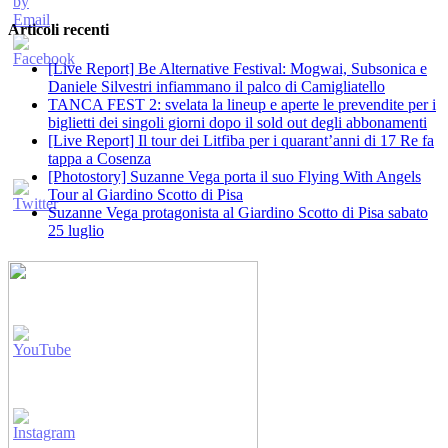
Articoli recenti
[Live Report] Be Alternative Festival: Mogwai, Subsonica e
Daniele Silvestri infiammano il palco di Camigliatello
TANCA FEST 2: svelata la lineup e aperte le prevendite per i
biglietti dei singoli giorni dopo il sold out degli abbonamenti
[Live Report] Il tour dei Litfiba per i quarant’anni di 17 Re fa
tappa a Cosenza
[Photostory] Suzanne Vega porta il suo Flying With Angels
Tour al Giardino Scotto di Pisa
Suzanne Vega protagonista al Giardino Scotto di Pisa sabato
25 luglio