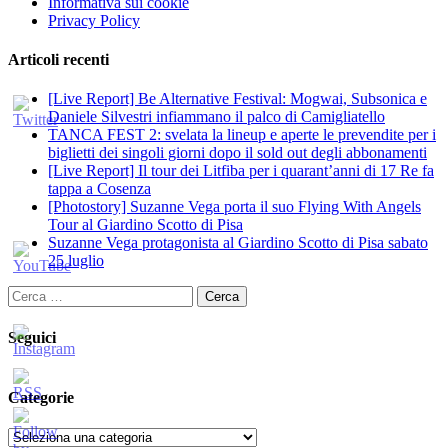
Informativa sui cookie
Privacy Policy
Articoli recenti
[Live Report] Be Alternative Festival: Mogwai, Subsonica e
Daniele Silvestri infiammano il palco di Camigliatello
TANCA FEST 2: svelata la lineup e aperte le prevendite per i
biglietti dei singoli giorni dopo il sold out degli abbonamenti
[Live Report] Il tour dei Litfiba per i quarant’anni di 17 Re fa
tappa a Cosenza
[Photostory] Suzanne Vega porta il suo Flying With Angels
Tour al Giardino Scotto di Pisa
Suzanne Vega protagonista al Giardino Scotto di Pisa sabato
25 luglio
Ricerca
per:
Seguici
Categorie
Categorie