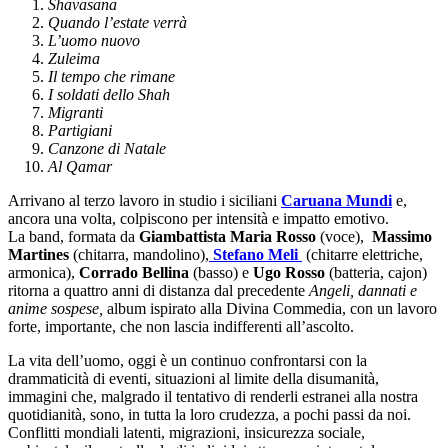
Shavasana
Quando l’estate verrà
L’uomo nuovo
Zuleima
Il tempo che rimane
I soldati dello Shah
Migranti
Partigiani
Canzone di Natale
Al Qamar
Arrivano al terzo lavoro in studio i siciliani
Caruana Mundi
e,
ancora una volta, colpiscono per intensità e impatto emotivo.
La band, formata da
Giambattista Maria Rosso
(voce),
Massimo
Martines
(chitarra, mandolino),
Stefano Meli
(chitarre elettriche,
armonica),
Corrado Bellina
(basso) e
Ugo Rosso
(batteria, cajon)
ritorna a quattro anni di distanza dal precedente
Angeli, dannati e
anime sospese,
album ispirato alla Divina Commedia, con un lavoro
forte, importante, che non lascia indifferenti all’ascolto.
La vita dell’uomo, oggi è un continuo confrontarsi con la
drammaticità di eventi, situazioni al limite della disumanità,
immagini che, malgrado il tentativo di renderli estranei alla nostra
quotidianità, sono, in tutta la loro crudezza, a pochi passi da noi.
Conflitti mondiali latenti, migrazioni, insicurezza sociale,