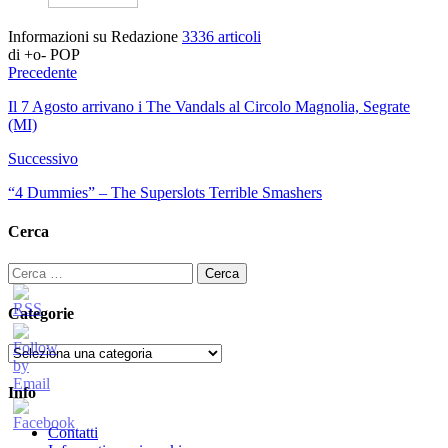
Informazioni su Redazione
3336 articoli
di +o- POP
Precedente
Il 7 Agosto arrivano i The Vandals al Circolo Magnolia, Segrate
(MI)
Successivo
“4 Dummies” – The Superslots Terrible Smashers
Cerca
Ricerca
per:
Categorie
Categorie
Info
Contatti