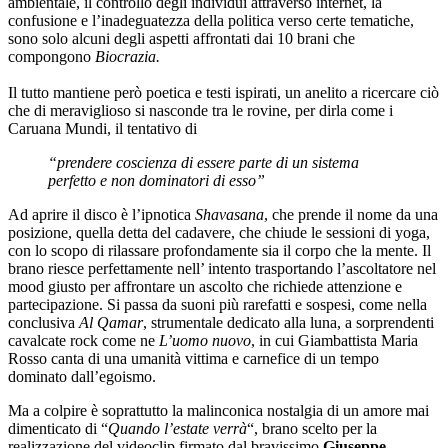
ambientale, il controllo degli individui attraverso internet, la
confusione e l’inadeguatezza della politica verso certe tematiche,
sono solo alcuni degli aspetti affrontati dai 10 brani che
compongono
Biocrazia.
Il tutto mantiene però poetica e testi ispirati, un anelito a ricercare ciò
che di meraviglioso si nasconde tra le rovine, per dirla come i
Caruana Mundi, il tentativo di
“prendere coscienza di essere parte di un sistema
perfetto e non dominatori di esso”
Ad aprire il disco è l’ipnotica
Shavasana
, che prende il nome da una
posizione, quella detta del cadavere, che chiude le sessioni di yoga,
con lo scopo di rilassare profondamente sia il corpo che la mente. Il
brano riesce perfettamente nell’ intento trasportando l’ascoltatore nel
mood giusto per affrontare un ascolto che richiede attenzione e
partecipazione. Si passa da suoni più rarefatti e sospesi, come nella
conclusiva
Al Qamar
, strumentale dedicato alla luna, a sorprendenti
cavalcate rock come ne
L’uomo nuovo
, in cui Giambattista Maria
Rosso canta di una umanità vittima e carnefice di un tempo
dominato dall’egoismo.
Ma a colpire è soprattutto la malinconica nostalgia di un amore mai
dimenticato di “
Quando l’estate verrà
“, brano scelto per la
realizzazione del videoclip firmato dal bravissimo
Giuseppe