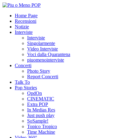
Home Page
Recensioni
Notizie
Interviste
Interviste
Singolarmente
Video Interviste
Voci dalla Quarantena
piuomenointerviste
Concerti
Photo Story
Report Concerti
Talk To
Pop Stories
QpdOn
CINEMATIC
Extra POP
In Medias Res
Just push play
SoSample!
Topico Tropico
Time Machine
Video 360°