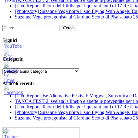
TANCA FEST 2: svelata la lineup e aperte le prevendite per i big
[Live Report] Il tour dei Litfiba per i quarant’anni di 17 Re fa
[Photostory] Suzanne Vega porta il suo Flying With Angels Tour
Suzanne Vega protagonista al Giardino Scotto di Pisa sabato 25
Ricerca
per:
Seguici
Categorie
Categorie
Articoli recenti
[Live Report] Be Alternative Festival: Mogwai, Subsonica e Dan
TANCA FEST 2: svelata la lineup e aperte le prevendite per i big
[Live Report] Il tour dei Litfiba per i quarant’anni di 17 Re fa
[Photostory] Suzanne Vega porta il suo Flying With Angels Tour
Suzanne Vega protagonista al Giardino Scotto di Pisa sabato 25