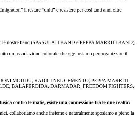
gration” il restare “uniti” e resistere per cosi tanti anni oltre
ove per le nostre band (SPASULATI BAND e PEPPA MARRITI BAND),
tuito un’associazione culturale che oggi usiamo per organizzare il
D, SUONI MOUDU, RADICI NEL CEMENTO, PEPPA MARRITI
BELDE, BALAPERDIDA, DARMADAR, FREEDOM FIGHTERS,
usica contro le mafie, esiste una connessione tra le due realtà?
 amici, collaboriamo anche insieme e naturalmente sposiamo a pieno la