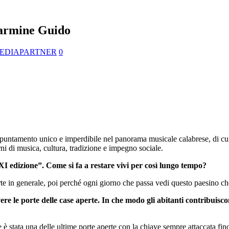
Carmine Guido
EDIAPARTNER
0
puntamento unico e imperdibile nel panorama musicale calabrese, di c
rni di musica, cultura, tradizione e impegno sociale.
XI edizione”. Come si fa a restare vivi per così lungo tempo?
e in generale, poi perché ogni giorno che passa vedi questo paesino che
re le porte delle case aperte. In che modo gli abitanti contribuisco
 è stata una delle ultime porte aperte con la chiave sempre attaccata fin