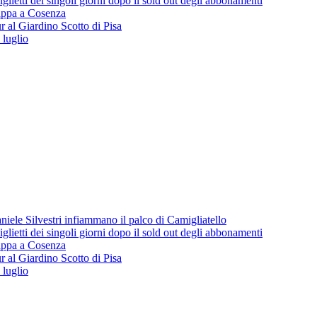
lietti dei singoli giorni dopo il sold out degli abbonamenti
 tappa a Cosenza
 al Giardino Scotto di Pisa
 luglio
iele Silvestri infiammano il palco di Camigliatello
lietti dei singoli giorni dopo il sold out degli abbonamenti
 tappa a Cosenza
 al Giardino Scotto di Pisa
 luglio