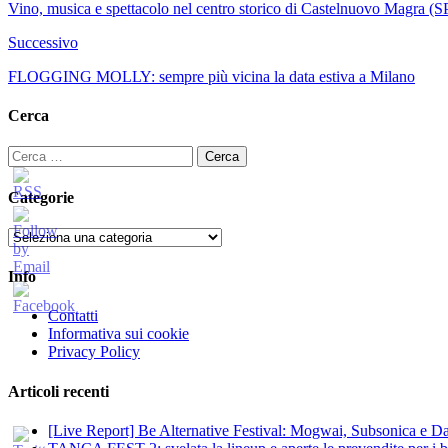
Vino, musica e spettacolo nel centro storico di Castelnuovo Magra (S
Successivo
FLOGGING MOLLY: sempre più vicina la data estiva a Milano
Cerca
Ricerca
per:
Categorie
Categorie
Info
Contatti
Informativa sui cookie
Privacy Policy
Articoli recenti
[Live Report] Be Alternative Festival: Mogwai, Subsonica e Dan