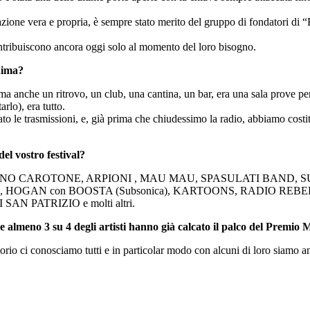
zione vera e propria, è sempre stato merito del gruppo di fondatori di “Emi
contribuiscono ancora oggi solo al momento del loro bisogno.
nima?
anche un ritrovo, un club, una cantina, un bar, era una sala pr
rlo), era tutto.
to le trasmissioni, e, già prima che chiudessimo la radio, abbiamo costi
del vostro festival?
SH, TONINO CAROTONE, ARPIONI , MAU MAU, SPASULATI BAN
 HOGAN con BOOSTA (Subsonica), KARTOONS, RADIO RE
 PATRIZIO e molti altri.
 almeno 3 su 4 degli artisti hanno già calcato il palco del Premio M
torio ci conosciamo tutti e in particolar modo con alcuni di loro siamo