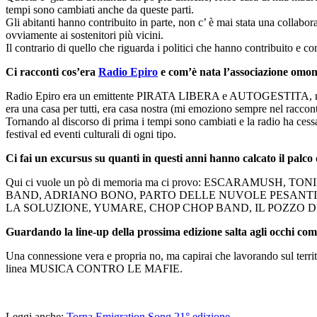
tempi sono cambiati anche da queste parti.
Gli abitanti hanno contribuito in parte, non c’ è mai stata una collabora
ovviamente ai sostenitori più vicini.
Il contrario di quello che riguarda i politici che hanno contribuito e 
Ci racconti cos’era
Radio Epiro
e com’è nata l’associazione omo
Radio Epiro era un emittente PIRATA LIBERA e AUTOGESTITA, ma 
era una casa per tutti, era casa nostra (mi emoziono sempre nel racconta
Tornando al discorso di prima i tempi sono cambiati e la radio ha cessa
festival ed eventi culturali di ogni tipo.
Ci fai un excursus su quanti in questi anni hanno calcato il palco 
Qui ci vuole un pò di memoria ma ci provo: ESCARAMU
BAND, ADRIANO BONO, PARTO DELLE NUVOLE PESANTI,
LA SOLUZIONE, YUMARE, CHOP CHOP BAND, IL POZZO DI SAN
Guardando la line-up della prossima edizione salta agli occhi come
Una connessione vera e propria no, ma capirai che lavorando sul terri
linea MUSICA CONTRO LE MAFIE.
Leggi anche:
Torna Emigration Song 21° edizione