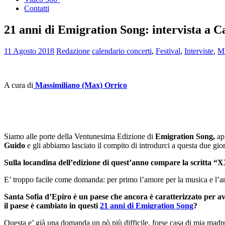
Contatti
21 anni di Emigration Song: intervista a 
11 Agosto 2018
Redazione
calendario concerti
,
Festival
,
Interviste
,
M
A cura di
Massimiliano (Max) Orrico
Siamo alle porte della Ventunesima Edizione di
Emigration Song,
ap
Guido
e gli abbiamo lasciato il compito di introdurci a questa due gio
Sulla locandina dell’edizione di quest’anno compare la scritta “X
E’ troppo facile come domanda: per primo l’amore per la musica e l’art
Santa Sofia d’Epiro è un paese che ancora è caratterizzato per ave
il paese è cambiato in questi
21 anni di Emigration Song
?
Questa e’ già una domanda un pò più difficile, forse casa di mia madre