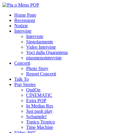
Home Page
Recensioni
Notizie
Interviste
Interviste
Singolarmente
Video Interviste
Voci dalla Quarantena
piuomenointerviste
Concerti
Photo Story
Report Concerti
Talk To
Pop Stories
QpdOn
CINEMATIC
Extra POP
In Medias Res
Just push play
SoSample!
Topico Tropico
Time Machine
Video 360°