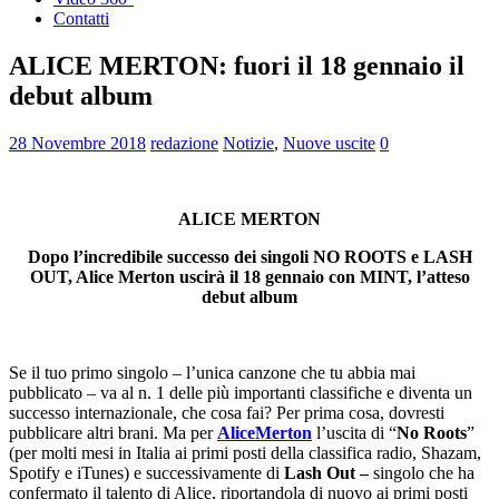
Contatti
ALICE MERTON: fuori il 18 gennaio il
debut album
28 Novembre 2018
redazione
Notizie
,
Nuove uscite
0
ALICE MERTON
Dopo l’incredibile successo dei singoli NO ROOTS e LASH
OUT, Alice Merton uscirà il 18 gennaio con MINT, l’atteso
debut album
Se il tuo primo singolo – l’unica canzone che tu abbia mai
pubblicato – va al n. 1 delle più importanti classifiche e diventa un
successo internazionale, che cosa fai? Per prima cosa, dovresti
pubblicare altri brani. Ma per
Alice
Merton
l’uscita di “
No
Roots
”
(per molti mesi in Italia ai primi posti della classifica radio, Shazam,
Spotify e iTunes) e successivamente di
Lash Out –
singolo che ha
confermato il talento di Alice, riportandola di nuovo ai primi posti