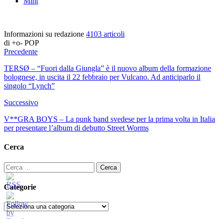
Mint
Informazioni su redazione
4103 articoli
di +o- POP
Precedente
TERSØ – “Fuori dalla Giungla” è il nuovo album della formazione
bolognese, in uscita il 22 febbraio per Vulcano. Ad anticiparlo il
singolo “Lynch”
Successivo
V**GRA BOYS – La punk band svedese per la prima volta in Italia
per presentare l’album di debutto Street Worms
Cerca
Ricerca
per:
Categorie
Categorie