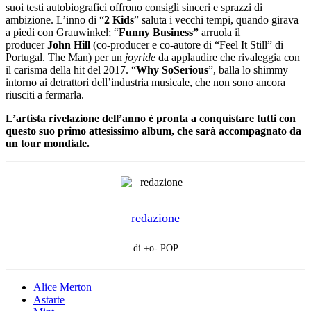
suoi testi autobiografici offrono consigli sinceri e sprazzi di
ambizione. L’inno di “
2 Kids
” saluta i vecchi tempi, quando girava
a piedi con Grauwinkel; “
Funny Business”
arruola il
producer
John Hill
(co-producer e co-autore di “Feel It Still” di
Portugal. The Man) per un
joyride
da applaudire che rivaleggia con
il carisma della hit del 2017. “
Why
So
Serious
”, balla lo shimmy
intorno ai detrattori dell’industria musicale, che non sono ancora
riusciti a fermarla.
L’artista rivelazione dell’anno è pronta a conquistare tutti con
questo suo primo attesissimo album, che sarà accompagnato da
un tour mondiale.
redazione
di +o- POP
Alice Merton
Astarte