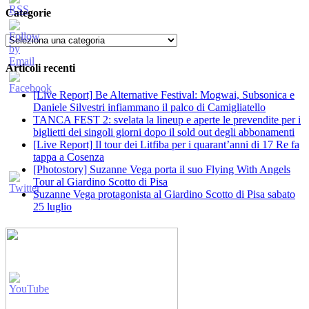
Categorie
Categorie
Articoli recenti
[Live Report] Be Alternative Festival: Mogwai, Subsonica e
Daniele Silvestri infiammano il palco di Camigliatello
TANCA FEST 2: svelata la lineup e aperte le prevendite per i
biglietti dei singoli giorni dopo il sold out degli abbonamenti
[Live Report] Il tour dei Litfiba per i quarant’anni di 17 Re fa
tappa a Cosenza
[Photostory] Suzanne Vega porta il suo Flying With Angels
Tour al Giardino Scotto di Pisa
Suzanne Vega protagonista al Giardino Scotto di Pisa sabato
25 luglio