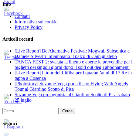
Info
Contatti
Informativa sui cookie
Privacy Policy
Articoli recenti
[Live Report] Be Alternative Festival: Mogwai, Subsonica e
Daniele Silvestri infiammano il palco di Camigliatello
TANCA FEST 2: svelata la lineup e aperte le prevendite per i
biglietti dei singoli giorni dopo il sold out degli abbonamenti
[Live Report] Il tour dei Litfiba per i quarant’anni di 17 Re fa
tappa a Cosenza
[Photostory] Suzanne Vega porta il suo Flying With Angels
Tour al Giardino Scotto di Pisa
Suzanne Vega protagonista al Giardino Scotto di Pisa sabato
25 luglio
Ricerca
per:
Seguici