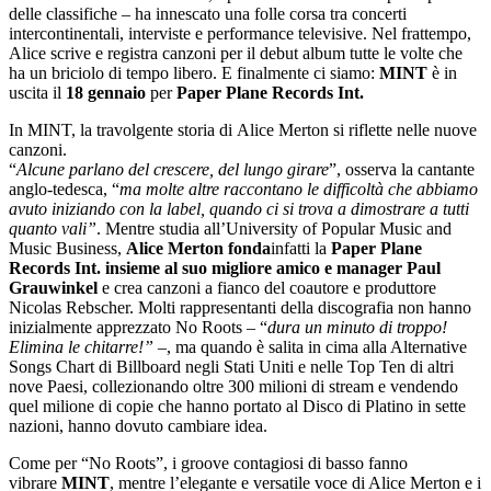
delle classifiche – ha innescato una folle corsa tra concerti
intercontinentali, interviste e performance televisive. Nel frattempo,
Alice scrive e registra canzoni per il debut album tutte le volte che
ha un briciolo di tempo libero. E finalmente ci siamo:
MINT
è in
uscita il
18
gennaio
per
Paper Plane Records Int.
In MINT, la travolgente storia di Alice Merton si riflette nelle nuove
canzoni.
“
Alcune parlano del crescere, del lungo girare
”, osserva la cantante
anglo-tedesca, “
ma molte altre raccontano le difficoltà che abbiamo
avuto iniziando con la label, quando ci si trova a dimostrare a tutti
quanto vali”
. Mentre studia all’University of Popular Music and
Music Business,
Alice Merton fonda
infatti la
Paper Plane
Records Int. insieme al suo migliore amico e manager Paul
Grauwinkel
e crea canzoni a fianco del coautore e produttore
Nicolas Rebscher. Molti rappresentanti della discografia non hanno
inizialmente apprezzato No Roots – “
dura un minuto di troppo!
Elimina le chitarre!”
–, ma quando è salita in cima alla Alternative
Songs Chart di Billboard negli Stati Uniti e nelle Top Ten di altri
nove Paesi, collezionando oltre 300 milioni di stream e vendendo
quel milione di copie che hanno portato al Disco di Platino in sette
nazioni, hanno dovuto cambiare idea.
Come per “No Roots”, i groove contagiosi di basso fanno
vibrare
MINT
, mentre l’elegante e versatile voce di Alice Merton e i