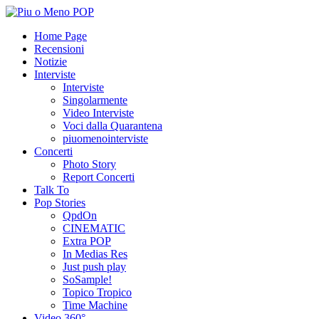
Home Page
Recensioni
Notizie
Interviste
Interviste
Singolarmente
Video Interviste
Voci dalla Quarantena
piuomenointerviste
Concerti
Photo Story
Report Concerti
Talk To
Pop Stories
QpdOn
CINEMATIC
Extra POP
In Medias Res
Just push play
SoSample!
Topico Tropico
Time Machine
Video 360°