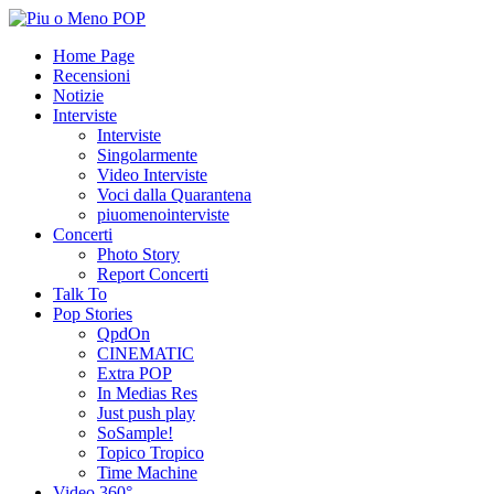
Home Page
Recensioni
Notizie
Interviste
Interviste
Singolarmente
Video Interviste
Voci dalla Quarantena
piuomenointerviste
Concerti
Photo Story
Report Concerti
Talk To
Pop Stories
QpdOn
CINEMATIC
Extra POP
In Medias Res
Just push play
SoSample!
Topico Tropico
Time Machine
Video 360°