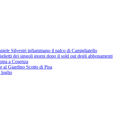
iele Silvestri infiammano il palco di Camigliatello
lietti dei singoli giorni dopo il sold out degli abbonamenti
 tappa a Cosenza
 al Giardino Scotto di Pisa
 luglio