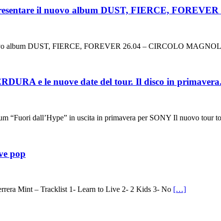
per presentare il nuovo album DUST, FIERCE, FOR
il nuovo album DUST, FIERCE, FOREVER 26.04 – CIRCOLO MAGNOLI
RA e le nuove date del tour. Il disco in primavera
m “Fuori dall’Hype” in uscita in primavera per SONY Il nuovo tour toc
ave pop
rera Mint – Tracklist 1- Learn to Live 2- 2 Kids 3- No
[…]