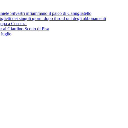
iele Silvestri infiammano il palco di Camigliatello
lietti dei singoli giorni dopo il sold out degli abbonamenti
 tappa a Cosenza
 al Giardino Scotto di Pisa
 luglio