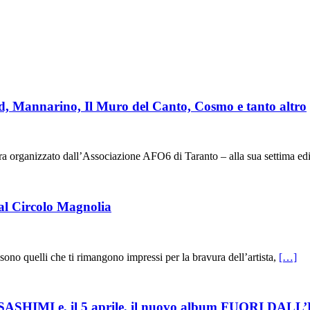
nd, Mannarino, Il Muro del Canto, Cosmo e tanto altro
 organizzato dall’Associazione AFO6 di Taranto – alla sua settima ed
al Circolo Magnolia
sono quelli che ti rimangono impressi per la bravura dell’artista,
[…]
SASHIMI e, il 5 aprile, il nuovo album FUORI DAL