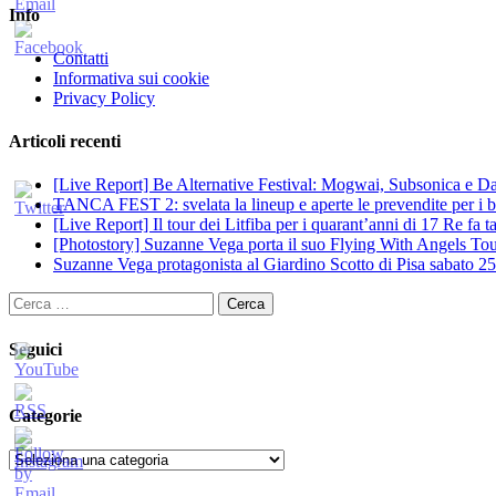
Info
Contatti
Informativa sui cookie
Privacy Policy
Articoli recenti
[Live Report] Be Alternative Festival: Mogwai, Subsonica e Dan
TANCA FEST 2: svelata la lineup e aperte le prevendite per i big
[Live Report] Il tour dei Litfiba per i quarant’anni di 17 Re fa
[Photostory] Suzanne Vega porta il suo Flying With Angels Tour
Suzanne Vega protagonista al Giardino Scotto di Pisa sabato 25
Ricerca
per:
Seguici
Categorie
Categorie