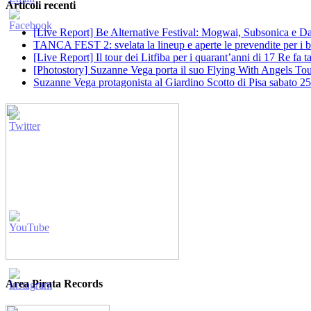
Articoli recenti
[Live Report] Be Alternative Festival: Mogwai, Subsonica e Dan
TANCA FEST 2: svelata la lineup e aperte le prevendite per i big
[Live Report] Il tour dei Litfiba per i quarant’anni di 17 Re fa
[Photostory] Suzanne Vega porta il suo Flying With Angels Tour
Suzanne Vega protagonista al Giardino Scotto di Pisa sabato 25
Area Pirata Records