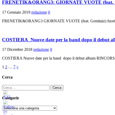
FRENETIK&ORANG3: GIORNATE VUOTE (feat. Gemitaiz)
17 Gennaio 2019
redazione
0
FRENETIK&ORANG3 GIORNATE VUOTE (feat. Gemitaiz) fuori il 18 g
COSTIERA_Nuove date per la band dopo il debut al
17 Dicembre 2018
redazione
0
COSTIERA Nuove date per la band dopo il debut album RINCOR
Paginazione
1
2
…
7
»
degli
Cerca
articoli
Ricerca
per:
Categorie
Categorie