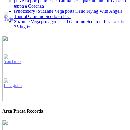
[Live Report] Il tour dei Litfiba per i quarant’anni di 17 Re fa
tappa a Cosenza
[Photostory] Suzanne Vega porta il suo Flying With Angels
Tour al Giardino Scotto di Pisa
Suzanne Vega protagonista al Giardino Scotto di Pisa sabato
25 luglio
Area Pirata Records