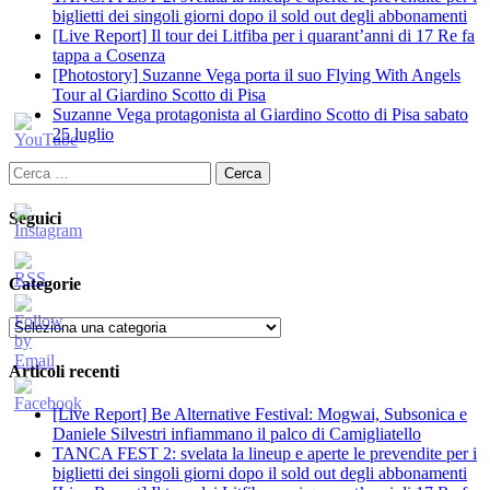
biglietti dei singoli giorni dopo il sold out degli abbonamenti
[Live Report] Il tour dei Litfiba per i quarant’anni di 17 Re fa
tappa a Cosenza
[Photostory] Suzanne Vega porta il suo Flying With Angels
Tour al Giardino Scotto di Pisa
Suzanne Vega protagonista al Giardino Scotto di Pisa sabato
25 luglio
Ricerca
per:
Seguici
Categorie
Categorie
Articoli recenti
[Live Report] Be Alternative Festival: Mogwai, Subsonica e
Daniele Silvestri infiammano il palco di Camigliatello
TANCA FEST 2: svelata la lineup e aperte le prevendite per i
biglietti dei singoli giorni dopo il sold out degli abbonamenti