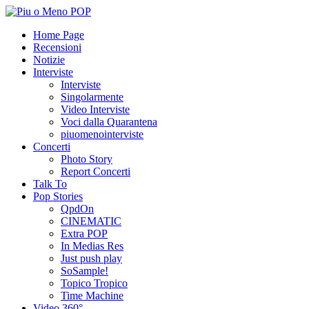
Home Page
Recensioni
Notizie
Interviste
Interviste
Singolarmente
Video Interviste
Voci dalla Quarantena
piuomenointerviste
Concerti
Photo Story
Report Concerti
Talk To
Pop Stories
QpdOn
CINEMATIC
Extra POP
In Medias Res
Just push play
SoSample!
Topico Tropico
Time Machine
Video 360°