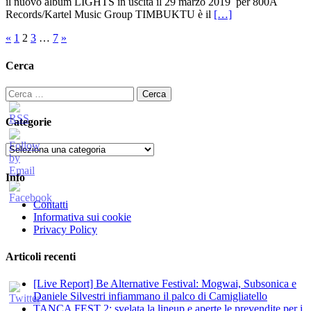
il nuovo album LIGHTS in uscita il 29 marzo 2019 per 800A
Records/Kartel Music Group TIMBUKTU è il
[…]
Paginazione
«
1
2
3
…
7
»
degli
Cerca
articoli
Ricerca
per:
Categorie
Categorie
Info
Contatti
Informativa sui cookie
Privacy Policy
Articoli recenti
[Live Report] Be Alternative Festival: Mogwai, Subsonica e
Daniele Silvestri infiammano il palco di Camigliatello
TANCA FEST 2: svelata la lineup e aperte le prevendite per i