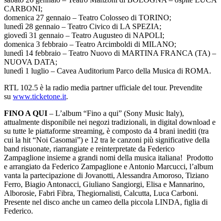
CARBONI;
domenica 27 gennaio – Teatro Colosseo di TORINO;
lunedì 28 gennaio – Teatro Civico di LA SPEZIA;
giovedì 31 gennaio – Teatro Augusteo di NAPOLI;
domenica 3 febbraio – Teatro Arcimboldi di MILANO;
lunedì 14 febbraio – Teatro Nuovo di MARTINA FRANCA (TA) –
NUOVA DATA;
lunedì 1 luglio – Cavea Auditorium Parco della Musica di ROMA.
RTL 102.5 è la radio media partner ufficiale del tour. Prevendite
su
www.ticketone.it
.
FINO A QUI
– L’album “Fino a qui” (Sony Music Italy),
attualmente disponibile nei negozi tradizionali, in digital download e
su tutte le piattaforme streaming, è composto da 4 brani inediti (tra
cui la hit “Noi Casomai”) e 12 tra le canzoni più significative della
band risuonate, riarrangiate e reinterpretate da Federico
Zampaglione insieme a grandi nomi della musica italiana! Prodotto
e arrangiato da Federico Zampaglione e Antonio Marcucci, l’album
vanta la partecipazione di Jovanotti, Alessandra Amoroso, Tiziano
Ferro, Biagio Antonacci, Giuliano Sangiorgi, Elisa e Mannarino,
Alborosie, Fabri Fibra, Thegiornalisti, Calcutta, Luca Carboni.
Presente nel disco anche un cameo della piccola LINDA, figlia di
Federico.