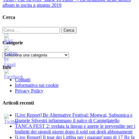
album in uscita a giugno 2019
Cerca
Ricerca
per:
Categorie
Categorie
Info
Contatti
Informativa sui cookie
Privacy Policy
Articoli recenti
[Live Report] Be Alternative Festival: Mogwai, Subsonica e
Daniele Silvestri infiammano il palco di Camigliatello
TANCA FEST 2: svelata la lineup e aperte le prevendite per i
biglietti dei singoli giorni dopo il sold out degli abbonamenti
[Live Report] Il tour dei Litfiba per i quarant’anni di 17 Re fa