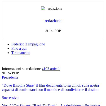
redazione
di +o- POP
Federico Zampaglione
Fino a qui
Tiromancino
Informazioni su redazione
4103 articoli
di +o- POP
Precedente
“Dove Bisogna Stare” il film-documentario su di noi, sulla nostra
capacità di confrontarci con il mondo e di condividerne il destino
Successivo
Yusuf / Cat Stevens “Back To Earth” – La riedizione dello storico