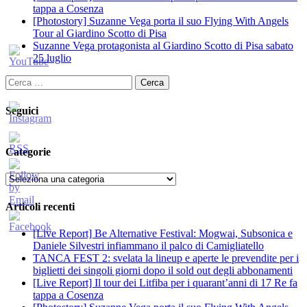
tappa a Cosenza
[Photostory] Suzanne Vega porta il suo Flying With Angels
Tour al Giardino Scotto di Pisa
Suzanne Vega protagonista al Giardino Scotto di Pisa sabato
25 luglio
Ricerca
per:
Seguici
Categorie
Categorie
Articoli recenti
[Live Report] Be Alternative Festival: Mogwai, Subsonica e
Daniele Silvestri infiammano il palco di Camigliatello
TANCA FEST 2: svelata la lineup e aperte le prevendite per i
biglietti dei singoli giorni dopo il sold out degli abbonamenti
[Live Report] Il tour dei Litfiba per i quarant’anni di 17 Re fa
tappa a Cosenza