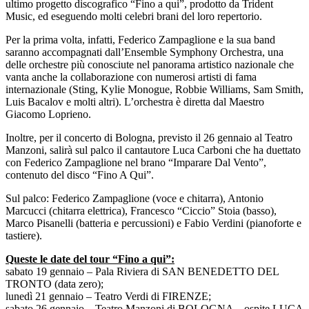
ultimo progetto discografico “Fino a qui”, prodotto da Trident
Music, ed eseguendo molti celebri brani del loro repertorio.
Per la prima volta, infatti, Federico Zampaglione e la sua band
saranno accompagnati dall’Ensemble Symphony Orchestra, una
delle orchestre più conosciute nel panorama artistico nazionale che
vanta anche la collaborazione con numerosi artisti di fama
internazionale (Sting, Kylie Monogue, Robbie Williams, Sam Smith,
Luis Bacalov e molti altri). L’orchestra è diretta dal Maestro
Giacomo Loprieno.
Inoltre, per il concerto di Bologna, previsto il 26 gennaio al Teatro
Manzoni, salirà sul palco il cantautore Luca Carboni che ha duettato
con Federico Zampaglione nel brano “Imparare Dal Vento”,
contenuto del disco “Fino A Qui”.
Sul palco: Federico Zampaglione (voce e chitarra), Antonio
Marcucci (chitarra elettrica), Francesco “Ciccio” Stoia (basso),
Marco Pisanelli (batteria e percussioni) e Fabio Verdini (pianoforte e
tastiere).
Queste le date del tour “Fino a qui”:
sabato 19 gennaio – Pala Riviera di SAN BENEDETTO DEL
TRONTO (data zero);
lunedì 21 gennaio – Teatro Verdi di FIRENZE;
sabato 26 gennaio – Teatro Manzoni di BOLOGNA – ospite LUCA