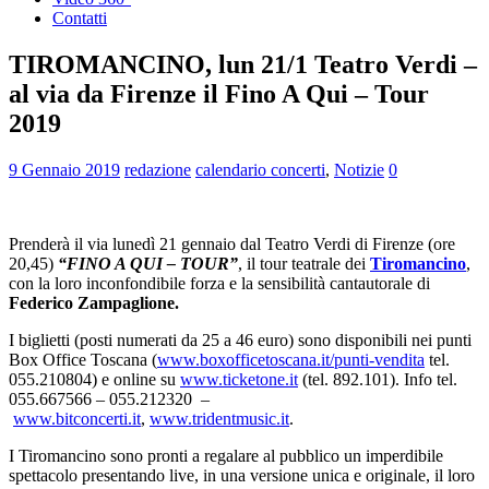
Contatti
TIROMANCINO, lun 21/1 Teatro Verdi –
al via da Firenze il Fino A Qui – Tour
2019
9 Gennaio 2019
redazione
calendario concerti
,
Notizie
0
Prenderà il via lunedì 21 gennaio dal Teatro Verdi di Firenze (ore
20,45)
“FINO A QUI – TOUR”
, il tour teatrale dei
Tiromancino
,
con la loro inconfondibile forza e la sensibilità cantautorale di
Federico Zampaglione.
I biglietti (posti numerati da 25 a 46 euro) sono disponibili nei punti
Box Office Toscana (
www.boxofficetoscana.it/
punti-vendita
tel.
055.210804) e online su
www.ticketone.it
(tel. 892.101). Info tel.
055.667566 – 055.212320 –
www.bitconcerti.it
,
www.tridentmusic.it
.
I Tiromancino sono pronti a regalare al pubblico un imperdibile
spettacolo presentando live, in una versione unica e originale, il loro