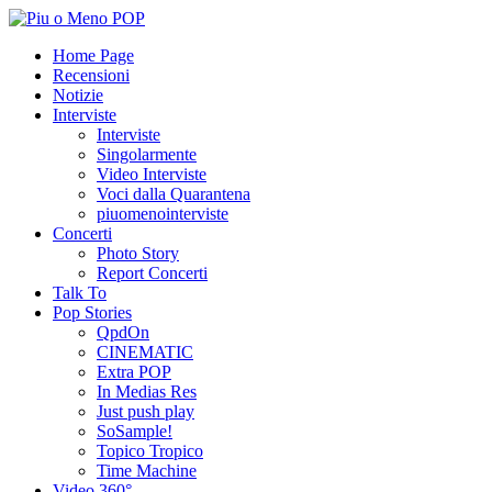
Home Page
Recensioni
Notizie
Interviste
Interviste
Singolarmente
Video Interviste
Voci dalla Quarantena
piuomenointerviste
Concerti
Photo Story
Report Concerti
Talk To
Pop Stories
QpdOn
CINEMATIC
Extra POP
In Medias Res
Just push play
SoSample!
Topico Tropico
Time Machine
Video 360°