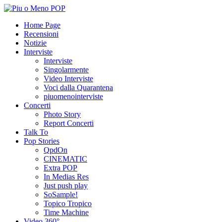
Home Page
Recensioni
Notizie
Interviste
Interviste
Singolarmente
Video Interviste
Voci dalla Quarantena
piuomenointerviste
Concerti
Photo Story
Report Concerti
Talk To
Pop Stories
QpdOn
CINEMATIC
Extra POP
In Medias Res
Just push play
SoSample!
Topico Tropico
Time Machine
Video 360°