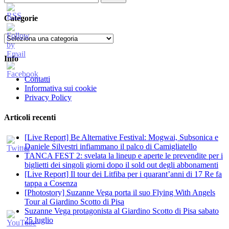
per:
Categorie
Categorie
Info
Contatti
Informativa sui cookie
Privacy Policy
Articoli recenti
[Live Report] Be Alternative Festival: Mogwai, Subsonica e
Daniele Silvestri infiammano il palco di Camigliatello
TANCA FEST 2: svelata la lineup e aperte le prevendite per i
biglietti dei singoli giorni dopo il sold out degli abbonamenti
[Live Report] Il tour dei Litfiba per i quarant’anni di 17 Re fa
tappa a Cosenza
[Photostory] Suzanne Vega porta il suo Flying With Angels
Tour al Giardino Scotto di Pisa
Suzanne Vega protagonista al Giardino Scotto di Pisa sabato
25 luglio