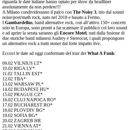
riguarda le date italiane hanno optato per show da headliner
assolutamente da non perdere!!!
A Milano condivideranno il palco con
The Noisy 3
, trio dal sound
noise/post/math rock, nato nel 2018 e basato a Fermo.
I
Gambardellas
, band alternative rock, con all’attivo 150+ concerti
solo in Europa, sono pronti a far scatenare il pubblico col loro sound
e ad aprire la serata saranno gli
Encore Motel
, nati dalla fusione di
due storiche band milanesi Audrey e Stereocut, i quali propongono
un alternative rock a tratti stoner dal forte impatto live.
Eccovi le date ad oggi confermate del tour dei
What A Funk
:
09.02 VILNIUS LT*
10.02 RIGA LV*
11.02 TALLIN EST*
12.02 TBA*
13.02 WARSAW PL*
14.02 BUDAPEST HU*
15.02 PRAGUE CZ*
16.02 CLUJ NAPOCA RO*
17.02 BUCHAREST RO*
18.02 PLOVDIV BG*
19.02 SOFIA BG*
20.02 ZAGREB HR
21.02 VIENNA AT*