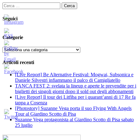
Ricerca
per:
Seguici
Categorie
Categorie
Articoli recenti
[Live Report] Be Alternative Festival: Mogwai, Subsonica e
Daniele Silvestri infiammano il palco di Camigliatello
TANCA FEST 2: svelata la lineup e aperte le prevendite per i
biglietti dei singoli giorni dopo il sold out degli abbonamenti
[Live Report] Il tour dei Litfiba per i quarant’anni di 17 Re fa
tappa a Cosenza
[Photostory] Suzanne Vega porta il suo Flying With Angels
Tour al Giardino Scotto di Pisa
Suzanne Vega protagonista al Giardino Scotto di Pisa sabato
25 luglio