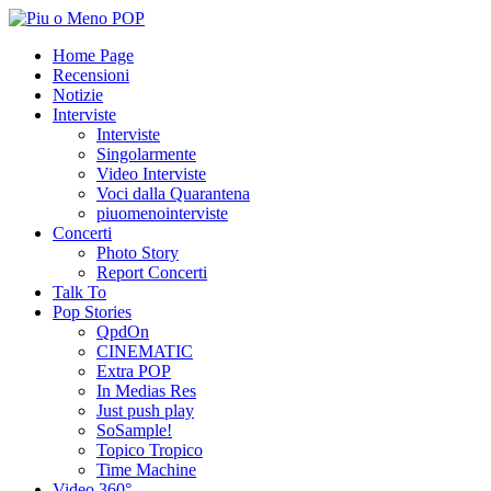
Home Page
Recensioni
Notizie
Interviste
Interviste
Singolarmente
Video Interviste
Voci dalla Quarantena
piuomenointerviste
Concerti
Photo Story
Report Concerti
Talk To
Pop Stories
QpdOn
CINEMATIC
Extra POP
In Medias Res
Just push play
SoSample!
Topico Tropico
Time Machine
Video 360°