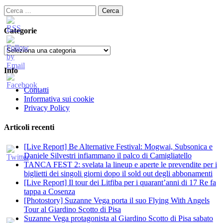
Ricerca
per:
Categorie
Categorie
Info
Contatti
Informativa sui cookie
Privacy Policy
Articoli recenti
[Live Report] Be Alternative Festival: Mogwai, Subsonica e
Daniele Silvestri infiammano il palco di Camigliatello
TANCA FEST 2: svelata la lineup e aperte le prevendite per i
biglietti dei singoli giorni dopo il sold out degli abbonamenti
[Live Report] Il tour dei Litfiba per i quarant’anni di 17 Re fa
tappa a Cosenza
[Photostory] Suzanne Vega porta il suo Flying With Angels
Tour al Giardino Scotto di Pisa
Suzanne Vega protagonista al Giardino Scotto di Pisa sabato