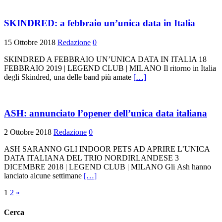
SKINDRED: a febbraio un’unica data in Italia
15 Ottobre 2018
Redazione
0
SKINDRED A FEBBRAIO UN’UNICA DATA IN ITALIA 18
FEBBRAIO 2019 | LEGEND CLUB | MILANO Il ritorno in Italia
degli Skindred, una delle band più amate
[…]
ASH: annunciato l’opener dell’unica data italiana
2 Ottobre 2018
Redazione
0
ASH SARANNO GLI INDOOR PETS AD APRIRE L’UNICA
DATA ITALIANA DEL TRIO NORDIRLANDESE 3
DICEMBRE 2018 | LEGEND CLUB | MILANO Gli Ash hanno
lanciato alcune settimane
[…]
Paginazione
1
2
»
degli
Cerca
articoli