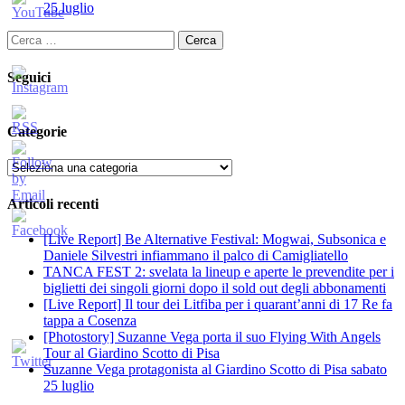
25 luglio
Ricerca
per:
Seguici
Categorie
Categorie
Articoli recenti
[Live Report] Be Alternative Festival: Mogwai, Subsonica e
Daniele Silvestri infiammano il palco di Camigliatello
TANCA FEST 2: svelata la lineup e aperte le prevendite per i
biglietti dei singoli giorni dopo il sold out degli abbonamenti
[Live Report] Il tour dei Litfiba per i quarant’anni di 17 Re fa
tappa a Cosenza
[Photostory] Suzanne Vega porta il suo Flying With Angels
Tour al Giardino Scotto di Pisa
Suzanne Vega protagonista al Giardino Scotto di Pisa sabato
25 luglio