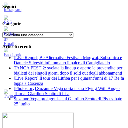
Seguici
Categorie
Categorie
Articoli recenti
[Live Report] Be Alternative Festival: Mogwai, Subsonica e
Daniele Silvestri infiammano il palco di Camigliatello
TANCA FEST 2: svelata la lineup e aperte le prevendite per i
biglietti dei singoli giorni dopo il sold out degli abbonamenti
[Live Report] Il tour dei Litfiba per i quarant’anni di 17 Re fa
tappa a Cosenza
[Photostory] Suzanne Vega porta il suo Flying With Angels
Tour al Giardino Scotto di Pisa
Suzanne Vega protagonista al Giardino Scotto di Pisa sabato
25 luglio