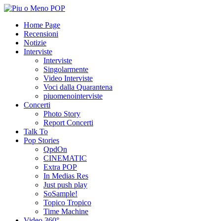
Home Page
Recensioni
Notizie
Interviste
Interviste
Singolarmente
Video Interviste
Voci dalla Quarantena
piuomenointerviste
Concerti
Photo Story
Report Concerti
Talk To
Pop Stories
QpdOn
CINEMATIC
Extra POP
In Medias Res
Just push play
SoSample!
Topico Tropico
Time Machine
Video 360°