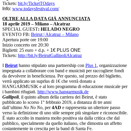
Tickets:
bit.ly/TicketTOdays
Info:
www.todaysfestival.com/
OLTRE ALLA DATA GIÁ ANNUNCIATA
18 aprile 2019 – Milano – Alcatraz
SPECIAL GUEST
: HELADO NEGRO
EVENTO FB:
Beirut | Alcatraz – Milano
Apertura porte ore 19:00
Inizio concerto ore 20:30
Biglietti: 25 euro + d.p. +
1€ PLUS ONE
Tickets:
http://bit.ly/
BeirutGallipoliAlcatraz
I
Beirut
hanno stipulato una partnership con
Plus 1
, organizzazione
impegnata a collaborare con band e musicisti per raccogliere fondi
da devolvere in beneficienza. Per questo, sul prezzo del biglietto,
verrà applicato un suprlus di 1€ che verrà donato a
HANGARMUSIK e al loro programma di educazione musicale per
i bambini rifugiati.
http://www.hangarmusik.de
Gallipoli
, il quinto album della carriera dei Beirut, è stato
pubblicato lo scorso 1° febbraio 2019, a distanza di tre anni
dall’ultimo
No No No
, per
4AD
e rappresenta un ulteriore passo
verso la definizione di uno stile sempre più singolare e riconoscibile.
È stato accolto in maniera molto positiva sia dalla critica che dal
pubblico, specialmente da quello italiano, che dimostra un affetto
costantemente in crescita per la band di Santa Fe.