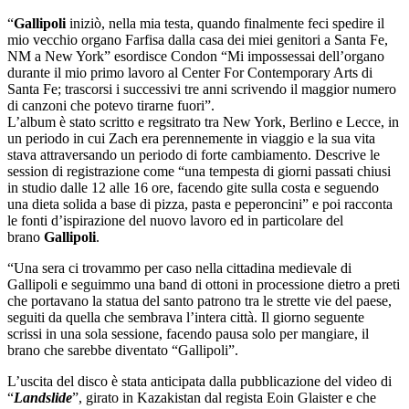
“
Gallipoli
iniziò, nella mia testa, quando finalmente feci spedire il
mio vecchio organo Farfisa dalla casa dei miei genitori a Santa Fe,
NM a New York” esordisce Condon “Mi impossessai dell’organo
durante il mio primo lavoro al Center For Contemporary Arts di
Santa Fe; trascorsi i successivi tre anni scrivendo il maggior numero
di canzoni che potevo tirarne fuori”.
L’album è stato scritto e regsitrato tra New York, Berlino e Lecce, in
un periodo in cui Zach era perennemente in viaggio e la sua vita
stava attraversando un periodo di forte cambiamento. Descrive le
session di registrazione come “una tempesta di giorni passati chiusi
in studio dalle 12 alle 16 ore, facendo gite sulla costa e seguendo
una dieta solida a base di pizza, pasta e peperoncini” e poi racconta
le fonti d’ispirazione del nuovo lavoro ed in particolare del
brano
Gallipoli
.
“Una sera ci trovammo per caso nella cittadina medievale di
Gallipoli e seguimmo una band di ottoni in processione dietro a preti
che portavano la statua del santo patrono tra le strette vie del paese,
seguiti da quella che sembrava l’intera città. Il giorno seguente
scrissi in una sola sessione, facendo pausa solo per mangiare, il
brano che sarebbe diventato “Gallipoli”.
L’uscita del disco è stata anticipata dalla pubblicazione del video di
“
Landslide
”, girato in Kazakistan dal regista Eoin Glaister e che