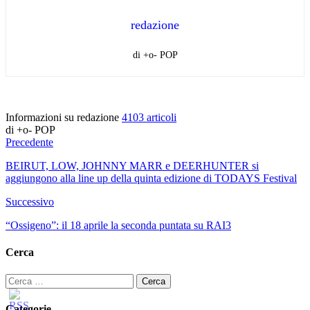
redazione
di +o- POP
Informazioni su redazione
4103 articoli
di +o- POP
Precedente
BEIRUT, LOW, JOHNNY MARR e DEERHUNTER si
aggiungono alla line up della quinta edizione di TODAYS Festival
Successivo
“Ossigeno”: il 18 aprile la seconda puntata su RAI3
Cerca
Ricerca
per:
Categorie