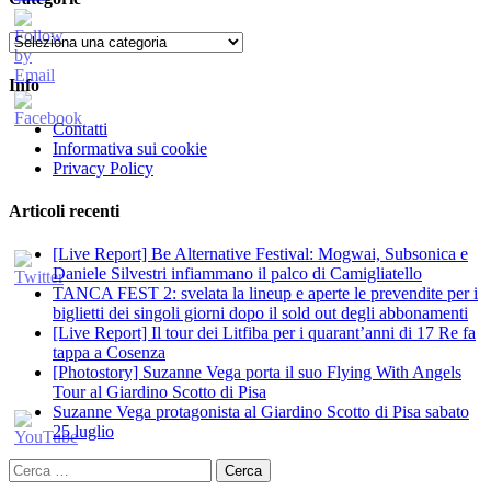
Categorie
Info
Contatti
Informativa sui cookie
Privacy Policy
Articoli recenti
[Live Report] Be Alternative Festival: Mogwai, Subsonica e
Daniele Silvestri infiammano il palco di Camigliatello
TANCA FEST 2: svelata la lineup e aperte le prevendite per i
biglietti dei singoli giorni dopo il sold out degli abbonamenti
[Live Report] Il tour dei Litfiba per i quarant’anni di 17 Re fa
tappa a Cosenza
[Photostory] Suzanne Vega porta il suo Flying With Angels
Tour al Giardino Scotto di Pisa
Suzanne Vega protagonista al Giardino Scotto di Pisa sabato
25 luglio
Ricerca
per: