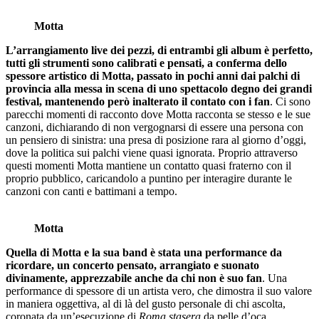
Motta
L’arrangiamento live dei pezzi, di entrambi gli album è perfetto,
tutti gli strumenti sono calibrati e pensati, a conferma dello
spessore artistico di Motta, passato in pochi anni dai palchi di
provincia alla messa in scena di uno spettacolo degno dei grandi
festival, mantenendo però inalterato il contato con i fan
. Ci sono
parecchi momenti di racconto dove Motta racconta se stesso e le sue
canzoni, dichiarando di non vergognarsi di essere una persona con
un pensiero di sinistra: una presa di posizione rara al giorno d’oggi,
dove la politica sui palchi viene quasi ignorata. Proprio attraverso
questi momenti Motta mantiene un contatto quasi fraterno con il
proprio pubblico, caricandolo a puntino per interagire durante le
canzoni con canti e battimani a tempo.
Motta
Quella di Motta e la sua band è stata una performance da
ricordare, un concerto pensato, arrangiato e suonato
divinamente, apprezzabile anche da chi non è suo fan
. Una
performance di spessore di un artista vero, che dimostra il suo valore
in maniera oggettiva, al di là del gusto personale di chi ascolta,
coronata da un’esecuzione di
Roma stasera
da pelle d’oca.