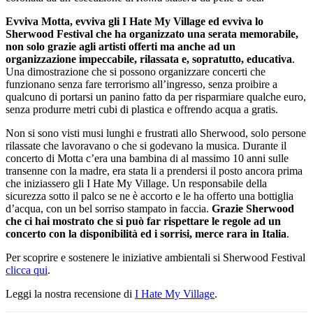
Evviva Motta, evviva gli I Hate My Village ed evviva lo
Sherwood Festival che ha organizzato una serata memorabile,
non solo grazie agli artisti offerti ma anche ad un
organizzazione impeccabile, rilassata e, sopratutto, educativa
.
Una dimostrazione che si possono organizzare concerti che
funzionano senza fare terrorismo all’ingresso, senza proibire a
qualcuno di portarsi un panino fatto da per risparmiare qualche euro,
senza produrre metri cubi di plastica e offrendo acqua a gratis.
Non si sono visti musi lunghi e frustrati allo Sherwood, solo persone
rilassate che lavoravano o che si godevano la musica. Durante il
concerto di Motta c’era una bambina di al massimo 10 anni sulle
transenne con la madre, era stata li a prendersi il posto ancora prima
che iniziassero gli I Hate My Village. Un responsabile della
sicurezza sotto il palco se ne è accorto e le ha offerto una bottiglia
d’acqua, con un bel sorriso stampato in faccia.
Grazie Sherwood
che ci hai mostrato che si può far rispettare le regole ad un
concerto con la disponibilità ed i sorrisi, merce rara in Italia
.
Per scoprire e sostenere le iniziative ambientali si Sherwood Festival
clicca qui
.
Leggi la nostra recensione di
I Hate My Village
.