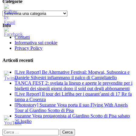
Categorie
Categorie
Info
Contatti
Informativa sui cookie
Privacy Policy
Articoli recenti
[Live Report] Be Alternative Festival: Mogwai, Subsonica e
Daniele Silvestri infiammano il palco di Camigliatello
TANCA FEST 2: svelata la lineup e aperte le prevendite per i
biglietti dei singoli giorni dopo il sold out degli abbonamenti
[Live Report] Il tour dei Litfiba per i quarant’anni di 17 Re fa
tappa a Cosenza
[Photostory] Suzanne Vega porta il suo Flying With Angels
Tour al Giardino Scotto di Pisa
Suzanne Vega protagonista al Giardino Scotto di Pisa sabato
25 luglio
Ricerca