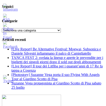
per:
Seguici
Categorie
Categorie
Articoli recenti
[Live Report] Be Alternative Festival: Mogwai, Subsonica e
Daniele Silvestri infiammano il palco di Camigliatello
TANCA FEST 2: svelata la lineup e aperte le prevendite per i
biglietti dei singoli giorni dopo il sold out degli abbonamenti
[Live Report] Il tour dei Litfiba per i quarant’anni di 17 Re fa
tappa a Cosenza
[Photostory] Suzanne Vega porta il suo Flying With Angels
Tour al Giardino Scotto di Pisa
Suzanne Vega protagonista al Giardino Scotto di Pisa sabato
25 luglio