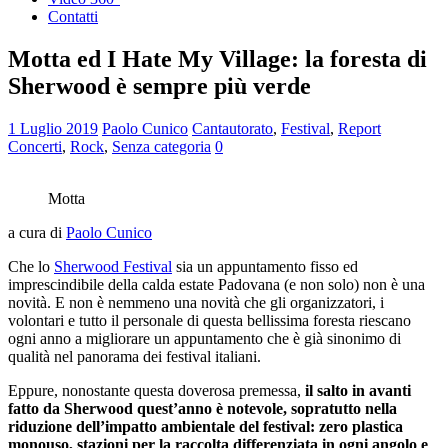
Contatti
Motta ed I Hate My Village: la foresta di
Sherwood è sempre più verde
1 Luglio 2019
Paolo Cunico
Cantautorato
,
Festival
,
Report
Concerti
,
Rock
,
Senza categoria
0
Motta
a cura di
Paolo Cunico
Che lo
Sherwood Festival
sia un appuntamento fisso ed
imprescindibile della calda estate Padovana (e non solo) non è una
novità. E non è nemmeno una novità che gli organizzatori, i
volontari e tutto il personale di questa bellissima foresta riescano
ogni anno a migliorare un appuntamento che è già sinonimo di
qualità nel panorama dei festival italiani.
Eppure, nonostante questa doverosa premessa,
il salto in avanti
fatto da Sherwood quest’anno è notevole, sopratutto nella
riduzione dell’impatto ambientale del festival: zero plastica
monouso, stazioni per la raccolta differenziata in ogni angolo e