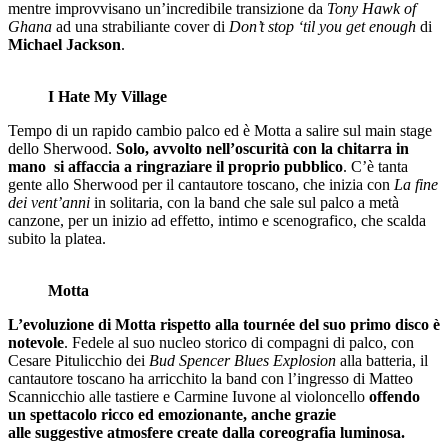
mentre improvvisano un’incredibile transizione da
Tony Hawk of
Ghana
ad una strabiliante cover di
Don’t stop ‘til you get enough
di
Michael Jackson
.
I Hate My Village
Tempo di un rapido cambio palco ed è Motta a salire sul main stage
dello Sherwood.
Solo, avvolto nell’oscurità con la chitarra in
mano si affaccia a ringraziare il proprio pubblico
. C’è tanta
gente allo Sherwood per il cantautore toscano, che inizia con
La fine
dei vent’anni
in solitaria, con la band che sale sul palco a metà
canzone, per un inizio ad effetto, intimo e scenografico, che scalda
subito la platea.
Motta
L’evoluzione di Motta rispetto alla tournée del suo primo disco è
notevole
. Fedele al suo nucleo storico di compagni di palco, con
Cesare Pitulicchio dei
Bud Spencer Blues Explosion
alla batteria, il
cantautore toscano ha arricchito la band con l’ingresso di Matteo
Scannicchio alle tastiere e Carmine Iuvone al violoncello
offendo
un spettacolo ricco ed emozionante, anche grazie
alle suggestive atmosfere create dalla coreografia luminosa.