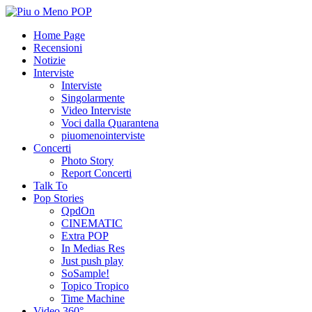
Home Page
Recensioni
Notizie
Interviste
Interviste
Singolarmente
Video Interviste
Voci dalla Quarantena
piuomenointerviste
Concerti
Photo Story
Report Concerti
Talk To
Pop Stories
QpdOn
CINEMATIC
Extra POP
In Medias Res
Just push play
SoSample!
Topico Tropico
Time Machine
Video 360°