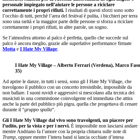
personale impiegato nell’aiutare le persone a riciclare
correttamente i propri rifiuti.
I risultati di questi sforzi sono sotto
l’occhio di tutti, perchè l’area del festival è pulita, i bicchieri per terra
sono una rarità e la maggior parte delle persone si sforza a riciclare
correttamente i propri rifiuti, in altre parole, un sogno.
Se l’atmosfera attorno al palco è perfetta, quello che succede sul
palco è ancora meglio, grazie alle superlative performance firmate
Motta
e
I Hate My Village
.
I Hate My Village – Alberto Ferrari (Verdena), Marco Faso
35)
Ad aprire le danze, in tutti i sensi, sono gli I Hate My Village, che
travolgono il pubblico con un concerto irresistibile, impossibile da
non ballare. I suoni ruvidi e aggressivi si mescolano alla tecnica dei
musicisti in una commistione coinvolgente ed immediata che attira
anche la parte del pubblico più pigra, quella che progettava di cenare
durante il “
gruppo spalla
“.
Gli I Hate My Village dal vivo sono travolgenti, un piacere per
l’udito, per la vista e per i nervi.
È impossibile non lasciarsi andare
mentre Andriano fa l’amore con la propria chitarra sulle note di
Tramp
, oppure mentre l’intera band si lancia occhiate d’intesa