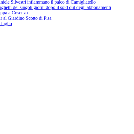
iele Silvestri infiammano il palco di Camigliatello
lietti dei singoli giorni dopo il sold out degli abbonamenti
 tappa a Cosenza
 al Giardino Scotto di Pisa
 luglio