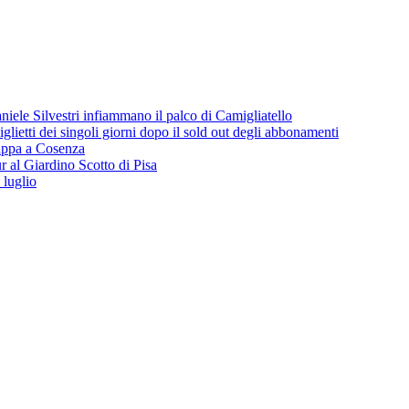
iele Silvestri infiammano il palco di Camigliatello
lietti dei singoli giorni dopo il sold out degli abbonamenti
 tappa a Cosenza
 al Giardino Scotto di Pisa
 luglio