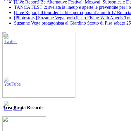
[Live Report] Be Alternative Festival: Mogwai, Subsonica e Dan
TANCA FEST 2: svelata la lineup e aperte le prevendite per i big
[Live Report] Il tour dei Litfiba per i quarant’anni di 17 Re fa
[Photostory] Suzanne Vega porta il suo Flying With Angels Tour
Suzanne Vega protagonista al Giardino Scotto di Pisa sabato 25
Area Pirata Records