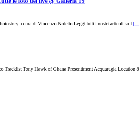
tte le foto del live @ Galleria 19
ory a cura di Vincenzo Noletto Leggi tutti i nostri articoli su I
[…
ico Tracklist Tony Hawk of Ghana Presentiment Acquaragia Location 