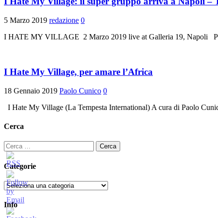
I Hate My Village: il super gruppo arriva a Napoli – Tu
5 Marzo 2019
redazione
0
I HATE MY VILLAGE 2 Marzo 2019 live at Galleria 19, Napoli Photost
I Hate My Village, per amare l’Africa
18 Gennaio 2019
Paolo Cunico
0
I Hate My Village (La Tempesta International) A cura di Paolo Cun
Cerca
Ricerca
per:
Categorie
Categorie
Info