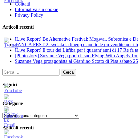
Contatti
Informativa sui cookie
Privacy Policy
Articoli recenti
[Live Report] Be Alternative Festival: Mogwai, Subsonica e Dan
TANCA FEST 2: svelata la lineup e aperte le prevendite per i big
[Live Report] Il tour dei Litfiba per i quarant’anni di 17 Re fa
[Photostory] Suzanne Vega porta il suo Flying With Angels Tour
Suzanne Vega protagonista al Giardino Scotto di Pisa sabato 25
Ricerca
per:
Seguici
Categorie
Categorie
Articoli recenti