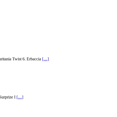
ania Twist 6. Erbaccia
[…]
Surprize I
[…]