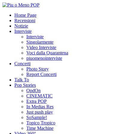
Home Page
Recensioni
Notizie
Interviste
Interviste
Singolarmente
Video Interviste
Voci dalla Quarantena
piuomenointerviste
Concerti
Photo Story
Report Concerti
Talk To
Pop Stories
QpdOn
CINEMATIC
Extra POP
In Medias Res
Just push play
SoSample!
Topico Tropico
Time Machine
Video 360°