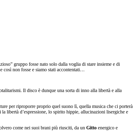
izioso” gruppo fosse nato solo dalla voglia di stare insieme e di
he così non fosse e siamo stati accontentati…
talitarismi. Il disco è dunque una sorta di inno alla libertà e alla
ture per riproporre proprio quel suono lì, quella musica che ci porterà
la libertà d’espressione, lo spirito hippie, allucinazioni lisergiche e
lvero come nei suoi brani più riusciti, da un
Gitto
energico e