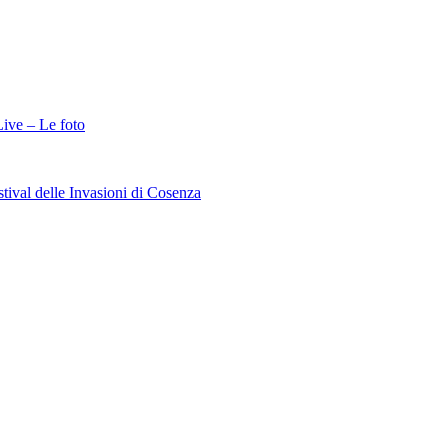
Live – Le foto
stival delle Invasioni di Cosenza