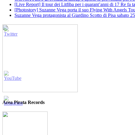
[Live Report] Il tour dei Litfiba per i quarant’anni di 17 Re fa
[Photostory] Suzanne Vega porta il suo Flying With Angels Tour
Suzanne Vega protagonista al Giardino Scotto di Pisa sabato 25
Area Pirata Records