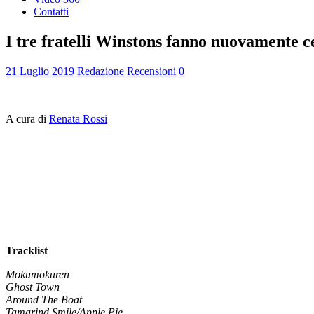
Contatti
I tre fratelli Winstons fanno nuovamente 
21 Luglio 2019
Redazione
Recensioni
0
A cura di
Renata Rossi
Tracklist
Mokumokuren
Ghost Town
Around The Boat
Tamarind Smile/Apple Pie