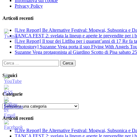
Informativa sui cookie
Privacy Policy
Articoli recenti
[Live Report] Be Alternative Festival: Mogwai, Subsonica e Dan
TANCA FEST 2: svelata la lineup e aperte le prevendite per i big
[Live Report] Il tour dei Litfiba per i quarant’anni di 17 Re fa
[Photostory] Suzanne Vega porta il suo Flying With Angels Tour
Suzanne Vega protagonista al Giardino Scotto di Pisa sabato 25
Ricerca
per:
Seguici
Categorie
Categorie
Articoli recenti
[Live Report] Be Alternative Festival: Mogwai, Subsonica e Dan
TANCA FEST 2: svelata la lineup e aperte le prevendite per i big