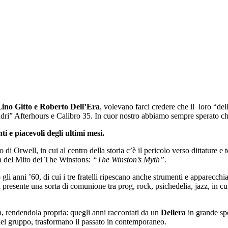
Lino Gitto e Roberto Dell’Era
, volevano farci credere che il loro “del
“madri” Afterhours e Calibro 35. In cuor nostro abbiamo sempre sperato c
i e piacevoli degli ultimi mesi.
i Orwell, in cui al centro della storia c’è il pericolo verso dittature e to
a del Mito dei The Winstons:
“The Winston’s Myth”.
i anni ’60, di cui i tre fratelli ripescano anche strumenti e apparecchia
 presente una sorta di comunione tra prog, rock, psichedelia, jazz, in cui 
a, rendendola propria: quegli anni raccontati da un
Dellera
in grande spo
l gruppo, trasformano il passato in contemporaneo.