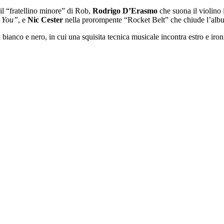
il “fratellino minore” di Rob,
Rodrigo D’Erasmo
che suona il violino 
 You”
, e
Nic Cester
nella prorompente “Rocket Belt” che chiude l’album
in bianco e nero, in cui una squisita tecnica musicale incontra estro e iro