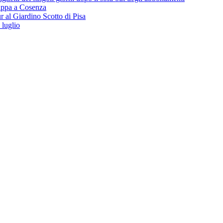
 tappa a Cosenza
 al Giardino Scotto di Pisa
 luglio