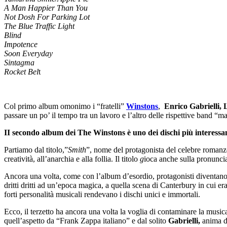
A Man Happier Than You
Not Dosh For Parking Lot
The Blue Traffic Light
Blind
Impotence
Soon Everyday
Sintagma
Rocket Bel
t
Col primo album omonimo i “fratelli”
Winstons
,
Enrico Gabrielli, 
passare un po’ il tempo tra un lavoro e l’altro delle rispettive band 
II secondo album dei The Winstons è uno dei dischi più interessant
Partiamo dal titolo,”
Smith
”, nome del protagonista del celebre romanzo d
creatività, all’anarchia e alla follia. Il titolo
g
ioca anche sulla pronunci
Ancora una volta, come con l’album d’esordio, protagonisti diventano gl
dritti dritti ad un’epoca magica, a quella scena di Canterbury in cui era
forti personalità musicali rendevano i dischi unici e immortali.
Ecco, il terzetto ha ancora una volta la voglia di contaminare la music
quell’aspetto da “Frank Zappa italiano” e dal solito
Gabrielli,
anima de