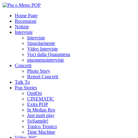
Home Page
Recensioni
Notizie
Interviste
Interviste
Singolarmente
Video Interviste
Voci dalla Quarantena
piuomenointerviste
Concerti
Photo Story
Report Concerti
Talk To
Pop Stories
QpdOn
CINEMATIC
Extra POP
In Medias Res
Just push play
SoSample!
Topico Tropico
Time Machine
Video 360°