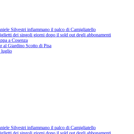
iele Silvestri infiammano il palco di Camigliatello
lietti dei singoli giorni dopo il sold out degli abbonamenti
 tappa a Cosenza
 al Giardino Scotto di Pisa
 luglio
iele Silvestri infiammano il palco di Camigliatello
lietti dei singoli giorni dopo il sold out degli abbonamenti