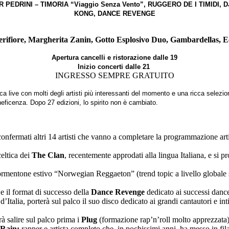
PEDRINI – TIMORIA “Viaggio Senza Vento”, RUGGERO DE I TIMIDI,
KONG, DANCE REVENGE
erifiore, Margherita Zanin, Gotto Esplosivo Duo, Gambardellas, 
Apertura cancelli e ristorazione dalle 19
Inizio concerti dalle 21
INGRESSO SEMPRE GRATUITO
a live con molti degli artisti più interessanti del momento e una ricca selez
eficenza. Dopo 27 edizioni, lo spirito non è cambiato.
ati altri 14 artisti che vanno a completare la programmazione arti
celtica dei
The Clan
,
recentemente approdati alla lingua Italiana, e si 
 tormentone estivo “Norwegian Reggaeton” (trend topic a livello globale
e il format di successo della
Dance Revenge
dedicato ai successi dance
 d’Italia, porterà sul palco il suo disco dedicato ai grandi cantautori e
rà salire sul palco prima i
Plug
(formazione rap’n’roll molto apprezzata
 Rain:
rapper e artista completo che, in pochissimi anni, ha messo in fil