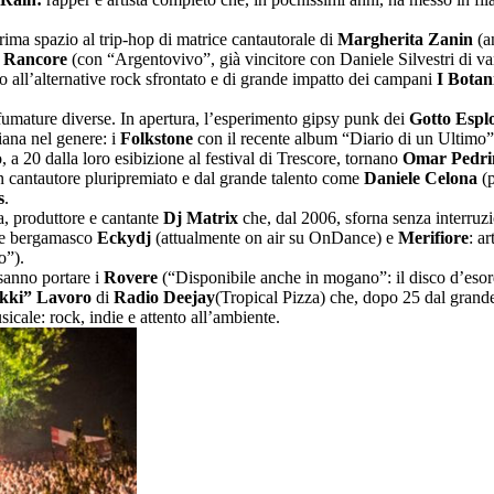
Prima spazio al trip-hop di matrice cantautorale di
Margherita Zanin
(a
e
Rancore
(con “Argentovivo”, già vincitore con Daniele Silvestri di va
io all’alternative rock sfrontato e di grande impatto dei campani
I Botan
 sfumature diverse. In apertura, l’esperimento gipsy punk dei
Gotto Espl
liana nel genere: i
Folkstone
con il recente album “Diario di un Ultimo”
 a 20 dalla loro esibizione al festival di Trescore, tornano
Omar Pedrin
n cantautore pluripremiato e dal grande talento come
Daniele Celona
(p
s
.
ta, produttore e cantante
Dj Matrix
che, dal 2006, sforna senza interruzi
tore bergamasco
Eckydj
(attualmente on air su OnDance) e
Merifiore
: a
o”).
 sanno portare i
Rovere
(“Disponibile anche in mogano”: il disco d’esord
ikki” Lavoro
di
Radio Deejay
(Tropical Pizza) che, dopo 25 dal grand
icale: rock, indie e attento all’ambiente.