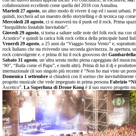
collaborazioni eccellenti come quella del 2018 con Annalisa.
Martedì 27 agosto
, un altro modo di vivere il rap ed i suoni urbani. 
quindi, toccherà ad un maestro dello storytelling e di tecnica rap com
Mercoledì 28 agosto
, ci si muoverà tra il punk ed il rock. Prima spaz
“Inequilibrio Instabile Inevitabile”.
Giovedì 29 agosto
, si torna a saltare sulle note del folk rock ma con
Acustico” e quindi la carica folk rock celtica della principale band Ita
Venerdì 29 agosto
, a 25 anni da “Viaggio Senza Vento” e, soprattutto,
rock Italiano che sta rivivendo una seconda giovinezza. In apertura, u
rock coinvolgente e. e prima di lui il rock groovoso dei
Gambardella
Sabato 31 agosto
, un’altra serata molto piena capeggiata del musicis
‘90”, “Baila come el Papu”, e molti altri). Prima di lui il dj e produt
internazionale (il suo singolo più recente è “Non ho mai visto un porn
Domenica 1 settembre
si chiuderà con il sorriso che inevitabilmente
progetto musicale che vede impegnato in prima persona
Fabrizio “N
Ascetico”.
La Superluna di Drone Kong
è il suo nuovo progetto mus