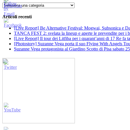
Categorie
Articoli recenti
[Live Report] Be Alternative Festival: Mogwai, Subsonica e Dan
TANCA FEST 2: svelata la lineup e aperte le prevendite per i big
[Live Report] Il tour dei Litfiba per i quarant’anni di 17 Re fa
[Photostory] Suzanne Vega porta il suo Flying With Angels Tour
Suzanne Vega protagonista al Giardino Scotto di Pisa sabato 25