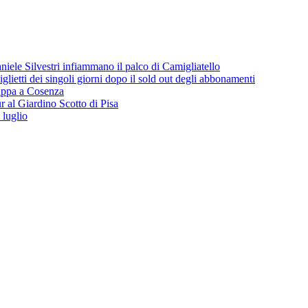
iele Silvestri infiammano il palco di Camigliatello
lietti dei singoli giorni dopo il sold out degli abbonamenti
 tappa a Cosenza
 al Giardino Scotto di Pisa
 luglio