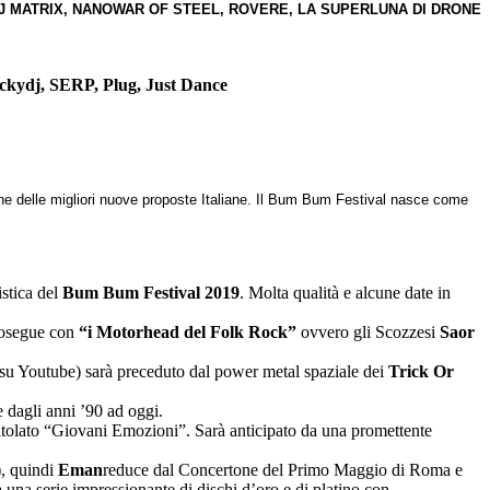
 DJ MATRIX, NANOWAR OF STEEL, ROVERE, LA SUPERLUNA DI DRONE
Eckydj, SERP, Plug, Just Dance
ione delle migliori nuove proposte Italiane. Il Bum Bum Festival nasce come
stica del
Bum Bum Festival 2019
. Molta qualità e alcune date in
prosegue con
“i Motorhead del Folk Rock”
ovvero gli Scozzesi
Saor
 su Youtube) sarà preceduto dal power metal spaziale dei
Trick Or
 dagli anni ’90 ad oggi.
 intitolato “Giovani Emozioni”. Sarà anticipato da una promettente
), quindi
Eman
reduce dal Concertone del Primo Maggio di Roma e
a una serie impressionante di dischi d’oro e di platino con