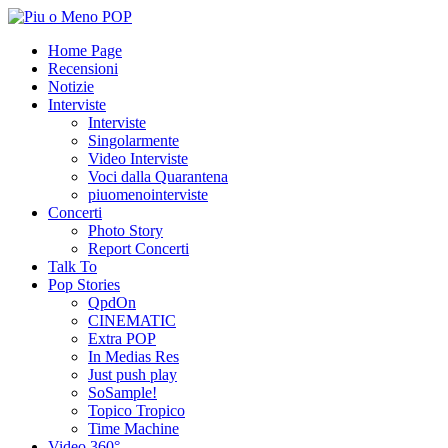
Home Page
Recensioni
Notizie
Interviste
Interviste
Singolarmente
Video Interviste
Voci dalla Quarantena
piuomenointerviste
Concerti
Photo Story
Report Concerti
Talk To
Pop Stories
QpdOn
CINEMATIC
Extra POP
In Medias Res
Just push play
SoSample!
Topico Tropico
Time Machine
Video 360°