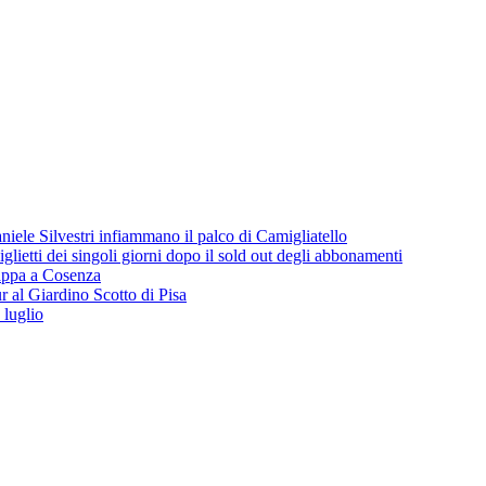
iele Silvestri infiammano il palco di Camigliatello
lietti dei singoli giorni dopo il sold out degli abbonamenti
 tappa a Cosenza
 al Giardino Scotto di Pisa
 luglio