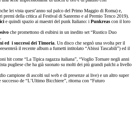
nche lei vista quest’anno sul palco del Primo Maggio di Roma) e,
ri premi della critica al Festival di Sanremo e al Premio Tenco 2019).
ici
e quindi spazio ai maestri del punk Italiano: i
Punkreas
con il loro
osivo
che promettono di esibirsi in un inedito set “Rustico Duo
.
i ed i successi dei Timoria
. Un disco che segnò una svolta per il
resenterà il recente album a fumetti intitolato “Abissi Tascabili”) ed il
oni hit come “La Tipica ragazza italiana”, “Voglio Tornare negli anni
rtista pugliese che ha già suonato su molti dei più grandi palchi a livello
io campione di ascolti sul web e di presenze ai live) e un altro super
e successo de “L’Ultimo Bicchiere”, ritorna con “Futuro