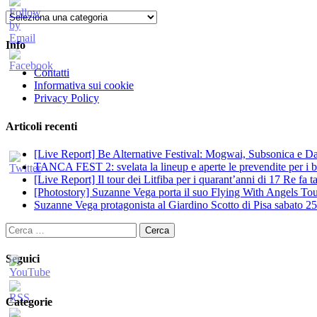
Categorie
Info
Contatti
Informativa sui cookie
Privacy Policy
Articoli recenti
[Live Report] Be Alternative Festival: Mogwai, Subsonica e Dan
TANCA FEST 2: svelata la lineup e aperte le prevendite per i big
[Live Report] Il tour dei Litfiba per i quarant’anni di 17 Re fa
[Photostory] Suzanne Vega porta il suo Flying With Angels Tour
Suzanne Vega protagonista al Giardino Scotto di Pisa sabato 25
Ricerca
per:
Seguici
Categorie