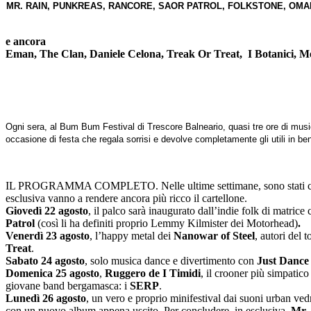
MR. RAIN, PUNKREAS, RANCORE, SAOR PATROL, FOLKSTONE, OMAR 
e ancora
Eman, The Clan, Daniele Celona, Treak Or Treat, I Botanici, M
Ogni sera, al Bum Bum Festival di Trescore Balneario, quasi tre ore di music
occasione di festa che regala sorrisi
e devolve completamente gli utili in
ben
IL PROGRAMMA COMPLETO. Nelle ultime settimane, sono stati conferm
esclusiva vanno a rendere ancora più ricco il cartellone.
Giovedì 22 agosto
, il palco sarà inaugurato dall’indie folk di matrice 
Patrol
(così li ha definiti proprio Lemmy Kilmister dei Motorhead)
.
Venerdì 23 agosto
, l’happy metal dei
Nanowar of Steel
, autori del
Treat
.
Sabato 24 agosto
, solo musica dance e divertimento con
Just Dance
Domenica 25 agosto
,
Ruggero de I Timidi
, il crooner più simpatico
giovane band bergamasca: i
SERP
.
Lunedì 26 agosto
, un vero e proprio minifestival dai suoni urban ved
con un nuovo album appena uscito. Per concludere, in esclusiva,
Mr.