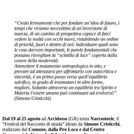
“Credo fermamente che per fondare un’idea di futuro, i
tempi che viviamo necessitino di un’inversione di
marcia, di un cambio di prospettiva capace di farci
vedere la realtà con occhi nuovi, ristabilendo un ordine
di priorità, fuori e dentro di noi: individuare quali sono
le cose davvero importanti, le parole fondamentali che
possano risvegliare la “scintilla di luce” coperta dalla
cenere della modernità.
Ammettere il mutamento antropologico in atto, e
provare ad attrezzarsi per affrontarlo con autocritica e
sincerità, è un primo passo verso quell’equilibrio
salvifico, in grado di trasmutarci in altre forme,
migliori. Soltanto attraverso un equilibrio tra Spirito e
Materia l’essere umano può continuare ad evolversi!”
(Simone Cristicchi)
Dal 19 al 25 agosto
ad
Arcidosso
(GR) torna
Narrastorie
, il
“Festival del Racconto di strada” ideato da
Simone Cristicchi
,
realizzato dal
Comune, dalla Pro Loco e dal
Centro