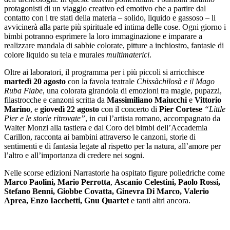
protagonisti di
un viaggio creativo ed emotivo che a partire dal
contatto con i tre stati della materia – solido, liquido e gassoso – li
avvicinerà alla parte più spirituale ed intima delle cose. Ogni giorno i
bimbi
potranno esprimere la loro immaginazione e imparare a
realizzare mandala di sabbie colorate, pitture a inchiostro, fantasie di
colore liquido su tela e murales
multimaterici
.
Oltre ai laboratori, il programma per i più piccoli si arricchisce
martedì 20 agosto
con la favola teatrale
Chissàchilosà e il Mago
Ruba Fiabe
, una colorata girandola di emozioni tra magie, pupazzi,
filastrocche e canzoni
scritta da
Massimiliano Maiucchi
e
Vittorio
Marino
,
e
giovedì 22 agosto
con il concerto
di
Pier Cortese
“Little
Pier e le storie ritrovate”
, in cui l’artista romano, accompagnato da
Walter Monzi alla tastiera e dal Coro dei bimbi dell’Accademia
Carillon,
racconta ai bambini attraverso le canzoni, storie di
sentimenti e di fantasia legate al rispetto per la natura, all’amore per
l’altro e all’importanza di credere nei sogni.
Nelle scorse edizioni Narrastorie ha ospitato figure poliedriche come
Marco Paolini, Mario Perrotta
,
Ascanio Celestini, Paolo Rossi,
Stefano Benni, Giobbe Covatta, Ginevra Di Marco, Valerio
Aprea, Enzo Iacchetti, Gnu Quartet
e tanti altri ancora.