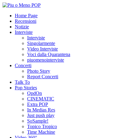
Home Page
Recensioni
Notizie
Interviste
Interviste
Singolarmente
Video Interviste
Voci dalla Quarantena
piuomenointerviste
Concerti
Photo Story
Report Concerti
Talk To
Pop Stories
QpdOn
CINEMATIC
Extra POP
In Medias Res
Just push play
SoSample!
Topico Tropico
Time Machine
Video 360°