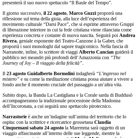
presenterà il suo nuovo spettacolo “Il Baule del Tempo”.
Il giorno successivo,
il 22 agosto
,
Marco Guzzi
proporrà una
riflessione sul tema della gioia, alla luce dell’esperienza del
movimento culturale “Darsi Pace”, che si esprime attraverso Gruppi
di liberazione interiore in cui la fede cristiana viene rilanciata come
esperienza concreta e costante di nuova nascita. Seguirà poi
Andrea
Rivera
, geniale esponente del Teatro-Canzone à la Gaber, che
proporrà i suoi monologhi dal sapore tragicomico. Nella fascia di
Narranotte, infine, lo scrittore di viaggi
Alberto Cancian
guiderà il
pubblico nei meandri più profondi dell’Amazzonia con
“The
Journey of Joy – Il viaggio della felicità”
.
Il
23 agosto
Guidalberto Bormolini
indagherà
“L’ingresso nel
mistero”
e su come la meditazione cristiana possa aiutare a vivere a
fondo anche il momento cruciale del passaggio a un’altra vita.
Subito dopo, la Banda La Castigliana e la Corale sarda di Buddusò
accompagneranno la tradizionale processione della Madonna
dell’Incoronata, a cui seguirà uno spettacolo pirotecnico.
Narrastorie
è anche un’indagine sull’anima del territorio che lo
ospita: con la scrittrice e ricercatrice grossetana
Claudia
Cinquemani
sabato 24 agosto
la Maremma sarà oggetto di un
viaggio affascinante all’interno delle sue leggende, mentre la