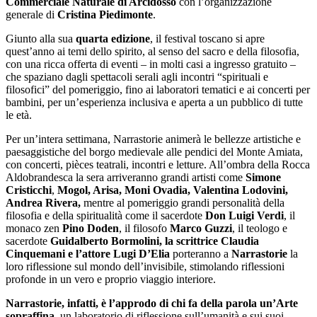
Commerciale Naturale di Arcidosso
con l’organizzazione
generale di
Cristina Piedimonte
.
Giunto alla sua
quarta edizione
, il festival toscano si apre
quest’anno ai temi dello spirito, al senso del sacro e della filosofia,
con una ricca offerta di eventi – in molti casi a ingresso gratuito –
che spaziano dagli spettacoli serali agli incontri “spirituali e
filosofici” del pomeriggio, fino ai laboratori tematici e ai concerti per
bambini, per un’esperienza inclusiva e aperta a un pubblico di tutte
le età.
Per un’intera settimana, Narrastorie animerà le bellezze artistiche e
paesaggistiche del borgo medievale alle pendici del Monte Amiata,
con concerti, pièces teatrali, incontri e letture. All’ombra della Rocca
Aldobrandesca la sera arriveranno grandi artisti come
Simone
Cristicchi
,
Mogol, Arisa, Moni Ovadia, Valentina Lodovini,
Andrea Rivera,
mentre
al pomeriggio grandi personalità della
filosofia e della spiritualità come il sacerdote
Don Luigi Verdi
, il
monaco zen
Pino Doden
, il filosofo
Marco Guzzi
, il teologo e
sacerdote
Guidalberto Bormolini, la scrittrice Claudia
Cinquemani e
l’attore Lugi D’Elia
porteranno a
Narrastorie
la
loro riflessione sul mondo dell’invisibile, stimolando riflessioni
profonde in un vero e proprio viaggio interiore.
Narrastorie, infatti, è l’approdo di chi fa della parola un’Arte
sopraffina
, un laboratorio di riflessione sull’umanità e sui suoi