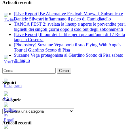
Articoli recenti
[Live Report] Be Alternative Festival: Mogwai, Subsonica e
Daniele Silvestri infiammano il palco di Camigliatello
TANCA FEST 2: svelata la lineup e aperte le prevendite per i
biglietti dei singoli giorni dopo il sold out degli abbonamenti
[Live Report] Il tour dei Litfiba per i quarant’anni di 17 Re fa
tappa a Cosenza
[Photostory] Suzanne Vega porta il suo Flying With Angels
Tour al Giardino Scotto di Pisa
Suzanne Vega protagonista al Giardino Scotto di Pisa sabato
25 luglio
Ricerca
per:
Seguici
Categorie
Categorie
Articoli recenti