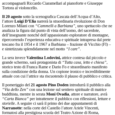
accompagnarli Riccardo Ciaramellari al pianoforte e Giuseppe
Tortora al violoncello.
Il 20 agosto
sotto la scenografica Cascata dell’Acqua d’Alto,
l’attore
Luigi D’Elia
narrerà la straordinaria rivoluzione di Don
Lorenzo Milani con
“Cammelli a Barbiana”,
uno spettacolo che ne
analizza la figura dal punto di vista
dell’uomo, del sacerdote,
dell’insegnante nonché dell’appassionato esploratore di montagne,
ripercorrendo l’esperienza educativa e spirituale intrapresa dal prete
toscano fra il 1954 e il 1967 a Barbiana – frazione di Vicchio (FI) –
e sintetizzata splendidamente nel motto
“I care”
.
La sera invece
Valentina Lodovini,
attrice contesa dal piccolo e
grande schermo, sarà protagonista di
“Tutta casa, letto e chiesa”
,
storico testo di Franca Rame e Dario Fo e straordinario manifesto
sulla condizione della donna. Un copione ironico e incredibilmente
attuale con cui l’attrice sta riscuotendo il plauso di pubblico e critica.
Il pomeriggio del
21 agosto
Pino Doden
introdurrà il pubblico alla
“Via dello Zen”
con una lezione sul sentiero spirituale di matrice
buddhista, mentre in serata
Moni Ovadia
, attore e narratore, avrà
“Carta Bianca”
per
intrattenere il pubblico con riflessioni, letture e
storielle
. A seguire ci sarà il primo dei due appuntamenti di
Narranotte
: nella corte del Castello l’attore Ariele Vincenti,
formatosi alla prestigiosa scuola del Teatro Azione di Roma,