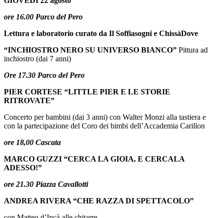
GIOVEDÌ 22 agosto
ore 16.00 Parco del Pero
Lettura e laboratorio curato da Il Soffiasogni e ChissàDove
“INCHIOSTRO NERO SU UNIVERSO BIANCO”
Pittura ad
inchiostro (
dai 7 anni)
Ore 17.30 Parco del Pero
PIER CORTESE “LITTLE PIER E LE STORIE
RITROVATE”
Concerto per bambini (
dai 3
anni)
con Walter Monzi alla tastiera e
con la partecipazione del Coro dei bimbi dell’Accademia Carillon
ore 18,00 Cascata
MARCO GUZZI “CERCA LA GIOIA, E CERCALA
ADESSO!”
ore 21.30 Piazza Cavallotti
ANDREA RIVERA “CHE RAZZA DI SPETTACOLO”
con Matteo d’Incà alle chitarre