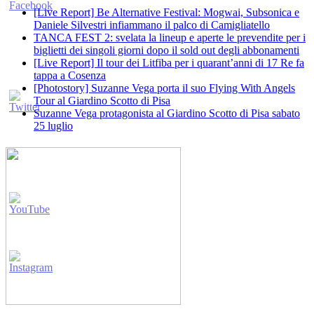
[Live Report] Be Alternative Festival: Mogwai, Subsonica e
Daniele Silvestri infiammano il palco di Camigliatello
TANCA FEST 2: svelata la lineup e aperte le prevendite per i
biglietti dei singoli giorni dopo il sold out degli abbonamenti
[Live Report] Il tour dei Litfiba per i quarant’anni di 17 Re fa
tappa a Cosenza
[Photostory] Suzanne Vega porta il suo Flying With Angels
Tour al Giardino Scotto di Pisa
Suzanne Vega protagonista al Giardino Scotto di Pisa sabato
25 luglio