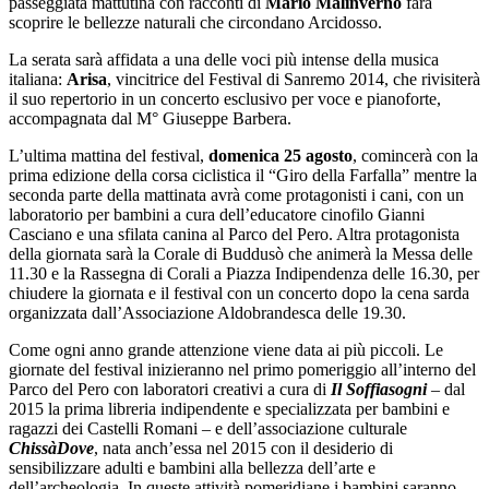
passeggiata mattutina con racconti di
Mario Malinverno
farà
scoprire le bellezze naturali che circondano Arcidosso.
La serata sarà affidata a una delle voci più intense della musica
italiana:
Arisa
, vincitrice del Festival di Sanremo 2014, che rivisiterà
il suo repertorio in un concerto esclusivo per voce e pianoforte,
accompagnata dal M° Giuseppe Barbera.
L’ultima mattina del festival,
domenica 25 agosto
, comincerà con la
prima edizione della corsa ciclistica il “Giro della Farfalla” mentre la
seconda parte della mattinata avrà come protagonisti i cani, con un
laboratorio per bambini a cura dell’educatore cinofilo Gianni
Casciano e una sfilata canina al Parco del Pero. Altra protagonista
della giornata sarà la Corale di Buddusò che animerà la Messa delle
11.30 e la Rassegna di Corali a Piazza Indipendenza delle 16.30, per
chiudere la giornata e il festival con un concerto dopo la cena sarda
organizzata dall’Associazione Aldobrandesca delle 19.30.
Come ogni anno grande attenzione viene data ai più piccoli. Le
giornate del festival inizieranno nel primo pomeriggio all’interno del
Parco del Pero con laboratori creativi a cura di
Il Soffiasogni
– dal
2015 la
prima libreria indipendente e specializzata per bambini e
ragazzi dei Castelli Romani –
e dell’associazione culturale
ChissàDove
, nata anch’essa nel 2015
con il desiderio di
sensibilizzare adulti e bambini alla bellezza dell’arte e
dell’archeologia.
In queste attività pomeridiane i bambini saranno