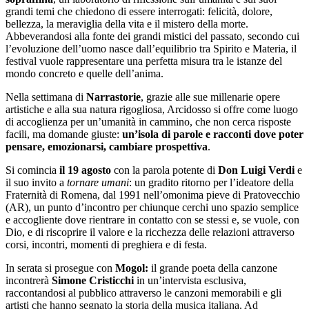
grandi temi che chiedono di essere interrogati: felicità, dolore,
bellezza, la meraviglia della vita e il mistero della morte.
Abbeverandosi alla fonte dei grandi mistici del passato, secondo cui
l’evoluzione dell’uomo nasce dall’equilibrio tra Spirito e Materia, il
festival vuole rappresentare una perfetta misura tra le istanze del
mondo concreto e quelle dell’anima.
Nella settimana di
Narrastorie
, grazie alle sue millenarie opere
artistiche e alla sua natura rigogliosa, Arcidosso si offre come luogo
di accoglienza per un’umanità in cammino, che non cerca risposte
facili, ma domande giuste:
un’isola di parole e racconti dove poter
pensare, emozionarsi, cambiare prospettiva
.
Si comincia
il 19 agosto
con la parola potente di
Don Luigi Verdi
e
il suo
invito a
tornare umani
: un gradito ritorno per l’ideatore della
Fraternità di Romena, dal 1991 nell’omonima pieve di Pratovecchio
(AR), un punto d’incontro per chiunque cerchi uno spazio semplice
e accogliente dove rientrare in contatto con se stessi e, se vuole, con
Dio, e di riscoprire il valore e la ricchezza delle relazioni attraverso
corsi, incontri, momenti di preghiera e di festa.
In serata si prosegue con
Mogol:
il grande poeta della canzone
incontrerà
Simone Cristicchi
in un’intervista esclusiva,
raccontandosi al pubblico attraverso le canzoni memorabili e gli
artisti che hanno segnato la storia della musica italiana. Ad