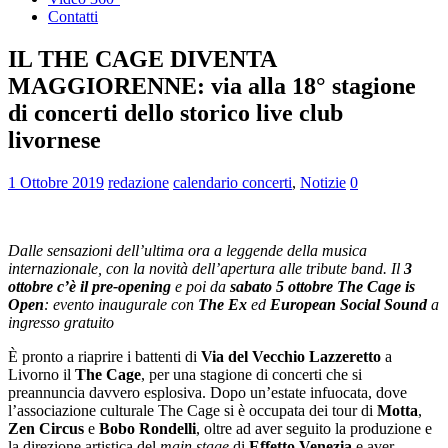
Contatti
IL THE CAGE DIVENTA
MAGGIORENNE: via alla 18° stagione
di concerti dello storico live club
livornese
1 Ottobre 2019
redazione
calendario concerti
,
Notizie
0
Dalle sensazioni dell’ultima ora a leggende della musica
internazionale, con la novità dell’apertura alle tribute band. Il
3
ottobre c’è il pre-opening
e poi da
sabato 5 ottobre The Cage is
Open
: evento inaugurale con
The Ex
ed
European Social Sound
a
ingresso gratuito
È pronto a riaprire i battenti di
Via del Vecchio Lazzeretto
a
Livorno il
The Cage
, per una stagione di concerti che si
preannuncia davvero esplosiva. Dopo un’estate infuocata, dove
l’associazione culturale The Cage si è occupata dei tour di
Motta
,
Zen Circus
e
Bobo Rondelli
, oltre ad aver seguito la produzione e
la direzione artistica del
main stage
di
Effetto Venezia
e aver