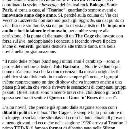
coordinato la sezione
beverage
del festival rock
Bologna Sonic
Park,
si torna a casa, al “Teatrino”, guardando sempre avanti e
innovando anno dopo anno
. Sì, perché sulla collina di Via del
Vecchio Lazzeretto non saranno pochi gli
upgrade
, sia dal punto di
vista fisico e strutturale, sia dal punto di vista artistico. Un
impianto
audio e luci totalmente rinnovato
, per ambire sempre alla
perfezione, è la punta di diamante di un
The Cage
che investe con
forza sul
live
, raddoppiando i concerti e facendo vivere il palco
anche di
venerdì
, giornata dedicata alle tribute band, una bella
novità nella programmazione.
“Il ruolo delle
tribute band
negli ultimi anni è cambiato – sono le
parole del direttore artistico
Toto Barbato
–. Non le vediamo più
come un’alternativa che fa
concorrenza
alla musica originale: il
pubblico si sta dividendo in maniera sempre più netta, e i gruppi
tribute
rappresentano un tipo di show che va incontro anche a una
platea più adulta che vuole rivivere le sensazioni di compianti gruppi
passati. Questi artisti sono talmente bravi che, chiudendo gli occhi,
spesso sembra di sentire i
Queen
o i
Guns ‘n’ Roses
del caso”.
L’altra novità, che prende già spunto dalla stagione scorsa con i
dibattiti politici
, è il
talk
.
The Cage
si è sempre fatto promotore di
un impegno sociale che stimolasse la crescita intellettuale di giovani
e meno giovani, ed ecco che nella stagione 19/20 arriva al Teatrino il
primo
TED-X,
il famoso
format
di dibattito nato nella
Silicon