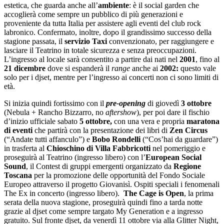
estetica, che guarda anche all’
ambiente
: è il social garden che
accoglierà come sempre un pubblico di più generazioni e
proveniente da tutta Italia per assistere agli eventi del club rock
labronico. Confermato, inoltre, dopo il grandissimo successo della
stagione passata, il
servizio Taxi
convenzionato, per raggiungere e
lasciare il Teatrino in totale sicurezza e senza preoccupazioni.
L’ingresso al locale sarà consentito a partire dai nati nel
2001
, fino al
21 dicembre
dove si espanderà il
range
anche ai
2002:
questo vale
solo per i djset, mentre per l’ingresso ai concerti non ci sono limiti di
età.
Si inizia quindi fortissimo con il
pre-opening
di giovedì
3 ottobre
(Nebula + Rancho Bizzarro, no
aftershow
), per poi dare il fischio
d’inizio ufficiale sabato
5 ottobre,
con una vera e propria
maratona
di eventi
che partirà con la presentazione dei libri di
Zen Circus
(“Andate tutti affanculo”)
e
Bobo Rondelli
(“Cos’hai da guardare”)
in trasferta al
Chioschino di
Villa Fabbricotti
nel pomeriggio e
proseguirà al Teatrino (ingresso libero) con l’
European Social
Sound
, il Contest di gruppi emergenti organizzato da
Regione
Toscana
per la promozione delle opportunità del Fondo Sociale
Europeo attraverso il progetto Giovanisì. Ospiti speciali i fenomenali
The Ex in concerto (ingresso libero).
The Cage is Open
, la prima
serata della nuova stagione, proseguirà quindi
fino a tarda notte
grazie al djset come sempre targato My Generation e a ingresso
gratuito. Sul fronte djset, da venerdì 11 ottobre via alla Glitter Night,