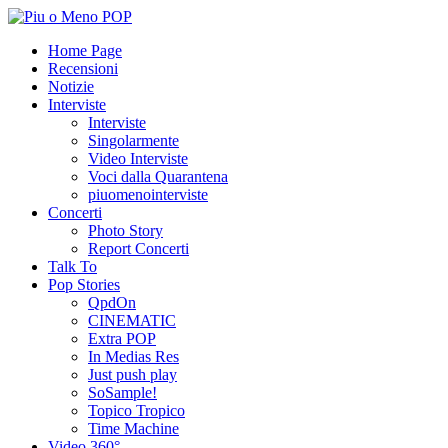
Home Page
Recensioni
Notizie
Interviste
Interviste
Singolarmente
Video Interviste
Voci dalla Quarantena
piuomenointerviste
Concerti
Photo Story
Report Concerti
Talk To
Pop Stories
QpdOn
CINEMATIC
Extra POP
In Medias Res
Just push play
SoSample!
Topico Tropico
Time Machine
Video 360°