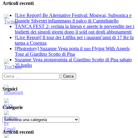
Articoli recenti
[Live Report] Be Alternative Festival: Mogwai, Subsonica e
Daniele Silvestri infiammano il palco di Camigliatello
TANCA FEST 2: svelata la lineup e aperte le prevendite per i
biglietti dei singoli giorni dopo il sold out degli abbonamenti
[Live Report] Il tour dei Litfiba per i quarant’anni di 17 Re fa
tappa a Cosenza
[Photostory] Suzanne Vega porta il suo Flying With Angels
Tour al Giardino Scotto di Pisa
Suzanne Vega protagonista al Giardino Scotto di Pisa sabato
25 luglio
Ricerca
per:
Seguici
Categorie
Categorie
Articoli recenti