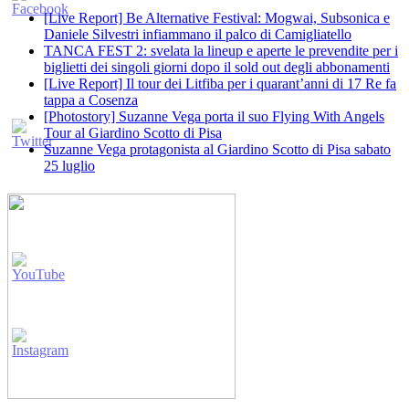
[Live Report] Be Alternative Festival: Mogwai, Subsonica e
Daniele Silvestri infiammano il palco di Camigliatello
TANCA FEST 2: svelata la lineup e aperte le prevendite per i
biglietti dei singoli giorni dopo il sold out degli abbonamenti
[Live Report] Il tour dei Litfiba per i quarant’anni di 17 Re fa
tappa a Cosenza
[Photostory] Suzanne Vega porta il suo Flying With Angels
Tour al Giardino Scotto di Pisa
Suzanne Vega protagonista al Giardino Scotto di Pisa sabato
25 luglio