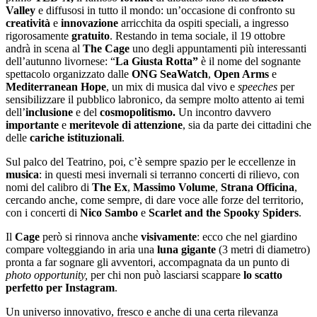
Valley
e diffusosi in tutto il mondo: un’occasione di confronto su
creatività
e
innovazione
arricchita da ospiti speciali, a ingresso
rigorosamente
gratuito
. Restando in tema sociale, il 19 ottobre
andrà in scena al
The Cage
uno degli appuntamenti più interessanti
dell’autunno livornese: “
La Giusta Rotta”
è il nome del sognante
spettacolo organizzato dalle
ONG SeaWatch
,
Open Arms
e
Mediterranean Hope
,
un mix di musica dal vivo e
speeches
per
sensibilizzare il pubblico labronico, da sempre molto attento ai temi
dell’
inclusione
e del
cosmopolitismo.
Un incontro davvero
importante
e
meritevole di attenzione
, sia da parte dei cittadini che
delle
cariche istituzionali
.
Sul palco del Teatrino, poi, c’è sempre spazio per le eccellenze in
musica
: in questi mesi invernali si terranno concerti di rilievo, con
nomi del calibro di
The Ex
,
Massimo Volume
,
Strana Officina
,
cercando anche, come sempre, di dare voce alle forze del territorio,
con i concerti di
Nico Sambo
e
Scarlet and the Spooky Spiders
.
Il
Cage
però si rinnova anche
visivamente
: ecco che nel giardino
compare volteggiando in aria una
luna gigante
(3 metri di diametro)
pronta a far sognare gli avventori, accompagnata da un punto di
photo opportunity,
per chi non può lasciarsi scappare
lo scatto
perfetto per Instagram
.
Un universo innovativo, fresco e anche di una certa rilevanza