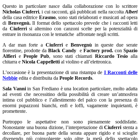
Questo in particolare nasce dalla collaborazione con lo scrittore
Nicholas Ciuferri
, i cui racconti, già pubblicati nella raccolta
Alberi
della casa editrice
Erasmo
, sono stati rielaborati e musicati ad opera
di
Benvegnù.
Il format dello spettacolo prevede che i racconti letti
da
Ciuferri
si alternino con canzoni scelte per la potenzialità di
entrare in risonanza con le tematiche affrontate negli scritti.
A dar man forte a
Ciuferri
e
Benvegnù
in queste due serate
fiorentine, prodotte da
Black Candy
e
Factory prod.
con
Spazio
Alfieri
e
People Pub
, sono stati chiamati
Riccardo Tesio
alla
chitarra e
Nicola Cappelletti
al violino e all’elettronica.
L’occasione è la presentazione di una ristampa de
I Racconti delle
Nebbie
edita e distribuita da
People Records
.
Sala Vanni
in San Frediano è una location particolare, molto adatta
ad eventi che necessitino della possibilità di creare un’atmosfera
intima col pubblico e l’allestimento del palco con la presenza di
enormi pupazzoni bianchi, enfi e loffi, vagamente inquietanti, è
promettente.
Purtroppo le aspettative non sono pienamente soddisfatte.
Nonostante una buona dizione, l’interpretazione di
Ciuferri
stenta a
decollare, per buona parte della serata appare rigido e si scioglie
divenendo più coinvolgente solo oltre la metà dello spettacolo