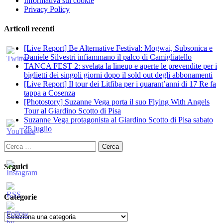
Informativa sui cookie
Privacy Policy
Articoli recenti
[Live Report] Be Alternative Festival: Mogwai, Subsonica e
Daniele Silvestri infiammano il palco di Camigliatello
TANCA FEST 2: svelata la lineup e aperte le prevendite per i
biglietti dei singoli giorni dopo il sold out degli abbonamenti
[Live Report] Il tour dei Litfiba per i quarant’anni di 17 Re fa
tappa a Cosenza
[Photostory] Suzanne Vega porta il suo Flying With Angels
Tour al Giardino Scotto di Pisa
Suzanne Vega protagonista al Giardino Scotto di Pisa sabato
25 luglio
Ricerca
per:
Seguici
Categorie
Categorie