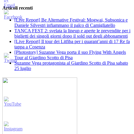
Articoli recenti
[Live Report] Be Alternative Festival: Mogwai, Subsonica e
Daniele Silvestri infiammano il palco di Camigliatello
TANCA FEST 2: svelata la lineup e aperte le prevendite per i
biglietti dei singoli giorni dopo il sold out degli abbonamenti
[Live Report] Il tour dei Litfiba per i quarant’anni di 17 Re fa
tappa a Cosenza
[Photostory] Suzanne Vega porta il suo Flying With Angels
Tour al Giardino Scotto di Pisa
Suzanne Vega protagonista al Giardino Scotto di Pisa sabato
25 luglio