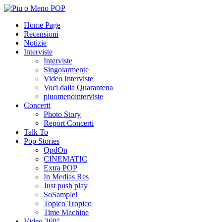
Home Page
Recensioni
Notizie
Interviste
Interviste
Singolarmente
Video Interviste
Voci dalla Quarantena
piuomenointerviste
Concerti
Photo Story
Report Concerti
Talk To
Pop Stories
QpdOn
CINEMATIC
Extra POP
In Medias Res
Just push play
SoSample!
Topico Tropico
Time Machine
Video 360°