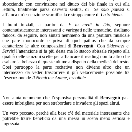
sbocciando con convinzione nel dittico del bis finale in cui alla
lettura, finalmente parsa davvero sentita, di
Se solo potessi
si
affianca un’esecuzione scarnificata e strappacuore di
La Schiena
.
I brani iniziali, a partire da
E tu credi in Dio
, seppure
contenutisticamente interessanti e variegati nelle tematiche, risultano
faticosi da seguire, non aiutati nemmeno da una partitura musicale
che pare monocorde e priva di quel pathos che da sempre
caratterizza le altre composizioni di
Benvegnù
. Con
Sideways
e
Servizi
l’attenzione si fa più desta ma lo stacco abissale rispetto alla
qualità delle canzoni scelte per affiancare il reading non fa altro che
esaltare la bellezza di queste ultime a dispetto della medietà del resto.
Così purtroppo la parte recitativa non diviene altro che un
intermezzo da veder trascorrere il più velocemente possibile fra
l’esecuzione de
Il Nemico
e
Anime, ascoltate
.
Non aiuta nemmeno che l’esplosiva personalità di
Benvegnù
paia
essere imbrigliata per non strabordare e invadere gli spazi altrui.
Un vero peccato, perché alla base c’è del materiale interessante che
potrebbe trarre beneficio da una messa in scena meno seriosa e
ingessata.