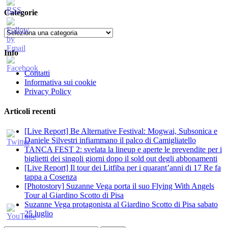
Categorie
Categorie
Info
Contatti
Informativa sui cookie
Privacy Policy
Articoli recenti
[Live Report] Be Alternative Festival: Mogwai, Subsonica e
Daniele Silvestri infiammano il palco di Camigliatello
TANCA FEST 2: svelata la lineup e aperte le prevendite per i
biglietti dei singoli giorni dopo il sold out degli abbonamenti
[Live Report] Il tour dei Litfiba per i quarant’anni di 17 Re fa
tappa a Cosenza
[Photostory] Suzanne Vega porta il suo Flying With Angels
Tour al Giardino Scotto di Pisa
Suzanne Vega protagonista al Giardino Scotto di Pisa sabato
25 luglio