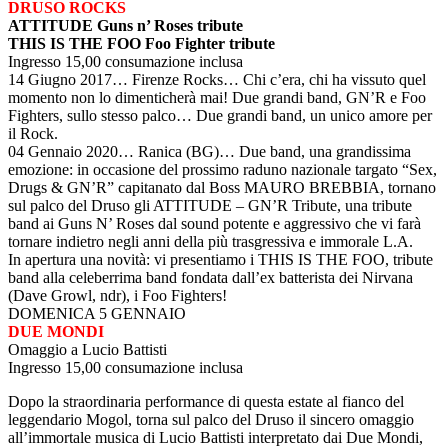
DRUSO ROCKS
ATTITUDE Guns n’ Roses tribute
THIS IS THE FOO Foo Fighter tribute
Ingresso 15,00 consumazione inclusa
14 Giugno 2017… Firenze Rocks… Chi c’era, chi ha vissuto quel
momento non lo dimenticherà mai! Due grandi band, GN’R e Foo
Fighters, sullo stesso palco… Due grandi band, un unico amore per
il Rock.
04 Gennaio 2020… Ranica (BG)… Due band, una grandissima
emozione: in occasione del prossimo raduno nazionale targato “Sex,
Drugs & GN’R” capitanato dal Boss MAURO BREBBIA, tornano
sul palco del Druso gli ATTITUDE – GN’R Tribute, una tribute
band ai Guns N’ Roses dal sound potente e aggressivo che vi farà
tornare indietro negli anni della più trasgressiva e immorale L.A.
In apertura una novità: vi presentiamo i THIS IS THE FOO, tribute
band alla celeberrima band fondata dall’ex batterista dei Nirvana
(Dave Growl, ndr), i Foo Fighters!
DOMENICA 5 GENNAIO
DUE MONDI
Omaggio a Lucio Battisti
Ingresso 15,00 consumazione inclusa
Dopo la straordinaria performance di questa estate al fianco del
leggendario Mogol, torna sul palco del Druso il sincero omaggio
all’immortale musica di Lucio Battisti interpretato dai Due Mondi,