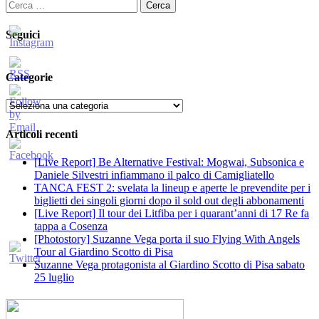
Ricerca
per:
Seguici
Categorie
Categorie
Articoli recenti
[Live Report] Be Alternative Festival: Mogwai, Subsonica e
Daniele Silvestri infiammano il palco di Camigliatello
TANCA FEST 2: svelata la lineup e aperte le prevendite per i
biglietti dei singoli giorni dopo il sold out degli abbonamenti
[Live Report] Il tour dei Litfiba per i quarant’anni di 17 Re fa
tappa a Cosenza
[Photostory] Suzanne Vega porta il suo Flying With Angels
Tour al Giardino Scotto di Pisa
Suzanne Vega protagonista al Giardino Scotto di Pisa sabato
25 luglio