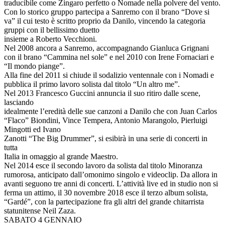
traducibile come Zingaro perfetto o Nomade nella polvere del vento.
Con lo storico gruppo partecipa a Sanremo con il brano “Dove si
va” il cui testo è scritto proprio da Danilo, vincendo la categoria
gruppi con il bellissimo duetto
insieme a Roberto Vecchioni.
Nel 2008 ancora a Sanremo, accompagnando Gianluca Grignani
con il brano “Cammina nel sole” e nel 2010 con Irene Fornaciari e
“Il mondo piange”.
Alla fine del 2011 si chiude il sodalizio ventennale con i Nomadi e
pubblica il primo lavoro solista dal titolo “Un altro me”.
Nel 2013 Francesco Guccini annuncia il suo ritiro dalle scene,
lasciando
idealmente l’eredità delle sue canzoni a Danilo che con Juan Carlos
“Flaco” Biondini, Vince Tempera, Antonio Marangolo, Pierluigi
Mingotti ed Ivano
Zanotti “The Big Drummer”, si esibirà in una serie di concerti in
tutta
Italia in omaggio al grande Maestro.
Nel 2014 esce il secondo lavoro da solista dal titolo Minoranza
rumorosa, anticipato dall’omonimo singolo e videoclip. Da allora in
avanti seguono tre anni di concerti. L’attività live ed in studio non si
ferma un attimo, il 30 novembre 2018 esce il terzo album solista,
“Gardé”, con la partecipazione fra gli altri del grande chitarrista
statunitense Neil Zaza.
SABATO 4 GENNAIO