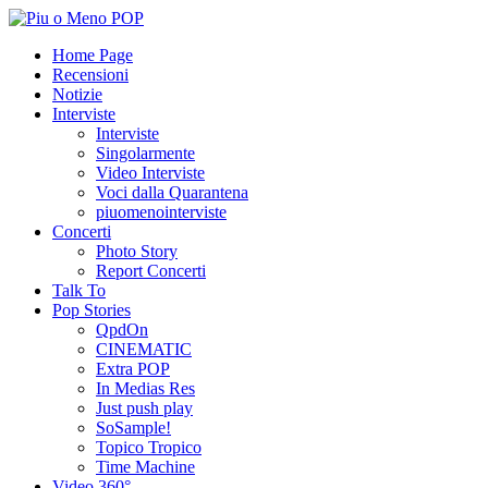
Home Page
Recensioni
Notizie
Interviste
Interviste
Singolarmente
Video Interviste
Voci dalla Quarantena
piuomenointerviste
Concerti
Photo Story
Report Concerti
Talk To
Pop Stories
QpdOn
CINEMATIC
Extra POP
In Medias Res
Just push play
SoSample!
Topico Tropico
Time Machine
Video 360°