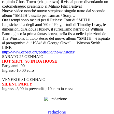
capitolo Ghost Town {chapter two} il visual poem divendando un
cortometraggio presentato al Milano Film Festival
Nuovo video nonché nuovo strepitoso singolo tratto dal secondo
album “SMITH”, uscito per Tarmac / Sony…
Ora i tempi sono maturi per il Release Tour di SMITH!
La psichedelia degli anni ’60 e ’70, gli studi di Timothy Leary, le
dimensioni di Aldous Huxley, il surrealismo narrato da William
Burroughs o la prima fantascienza, stella fissa nelle ispirazioni de
The Winstons. Il titolo stesso del nuovo album “SMITH”, è ispirato
al protagonista di “1984” di George Orwell….Winston Smith
LINK
http://www.off-set.org/
portfolio/the-winstons/
SABATO 25 GENNAIO
HOT SHOT ’90 IN DA HOUSE
Party anni ’90
Ingresso 10,00 euro
VENERDI 31 GENNAIO
SILENT PARTY
Ingresso 8,00 in prevendita; 10 euro in cassa
redazione