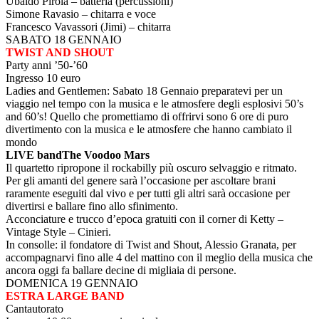
Ubaldo Pirola – batteria (percussioni)
Simone Ravasio – chitarra e voce
Francesco Vavassori (Jimi) – chitarra
SABATO 18 GENNAIO
TWIST AND SHOUT
Party anni ’50-’60
Ingresso 10 euro
Ladies and Gentlemen: Sabato 18 Gennaio preparatevi per un
viaggio nel tempo con la musica e le atmosfere degli esplosivi 50’s
and 60’s! Quello che promettiamo di offrirvi sono 6 ore di puro
divertimento con la musica e le atmosfere che hanno cambiato il
mondo
LIVE bandThe Voodoo Mars
Il quartetto ripropone il rockabilly più oscuro selvaggio e ritmato.
Per gli amanti del genere sarà l’occasione per ascoltare brani
raramente eseguiti dal vivo e per tutti gli altri sarà occasione per
divertirsi e ballare fino allo sfinimento.
Acconciature e trucco d’epoca gratuiti con il corner di Ketty –
Vintage Style – Cinieri.
In consolle: il fondatore di Twist and Shout, Alessio Granata, per
accompagnarvi fino alle 4 del mattino con il meglio della musica che
ancora oggi fa ballare decine di migliaia di persone.
DOMENICA 19 GENNAIO
ESTRA LARGE BAND
Cantautorato