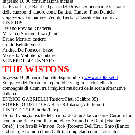
Ingresso 10,00 consumazione inclusa
La Estra Large Band sul palco del Druso per percorrere le strade
delle canzoni d’ autore come Battisti, Caputo, Pino Daniele,
Caposela, Cammariere, Venuti, Bertoli, Fossati e tanti altri…
LINE UP:
Tiziano Previtali : batteria
Massimo Simonetti: sax,flauti
Bruno Merisio; tastiere
Guido Belotti: voce
Andrea De Fonseca: basso
Marcello Mafioletti: chitarre
VENERDI 24 GENNAIO
THE WISTONS
Ingresso 10,00 euro Biglietti disponibili su
www.mailticket.it
Sul palco del Druso un imperdibile viaggio psichedelico in
compagnia di alcuni tra i migliori musicisti della scena alternative
italiana:
ENRICO GABRIELLI Tastiere/Fiati (Calibro 35)
ROBERTO DELL’ERA Basso/Chitarra (Afterhours)
LINO GITTO Batteria (Ufo)
Dopo il viaggio psichedelico a bordo di una barca come Caronte fra
tenebre oniriche (con il primo video Around the Boat {chapter
One}), i tre fratelli Winston -Rob (Roberto Dell’Era), Enro (Enrico
Gabrielli) e Linnon (Lino Gitto)-, completano con il secondo