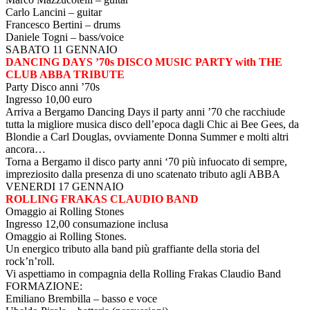
Carlo Lancini – guitar
Francesco Bertini – drums
Daniele Togni – bass/voice
SABATO 11 GENNAIO
DANCING DAYS ’70s DISCO MUSIC PARTY with THE
CLUB ABBA TRIBUTE
Party Disco anni ’70s
Ingresso 10,00 euro
Arriva a Bergamo Dancing Days il party anni ’70 che racchiude
tutta la migliore musica disco dell’epoca dagli Chic ai Bee Gees, da
Blondie a Carl Douglas, ovviamente Donna Summer e molti altri
ancora…
Torna a Bergamo il disco party anni ‘70 più infuocato di sempre,
impreziosito dalla presenza di uno scatenato tributo agli ABBA
VENERDI 17 GENNAIO
ROLLING FRAKAS CLAUDIO BAND
Omaggio ai Rolling Stones
Ingresso 12,00 consumazione inclusa
Omaggio ai Rolling Stones.
Un energico tributo alla band più graffiante della storia del
rock’n’roll.
Vi aspettiamo in compagnia della Rolling Frakas Claudio Band
FORMAZIONE:
Emiliano Brembilla – basso e voce