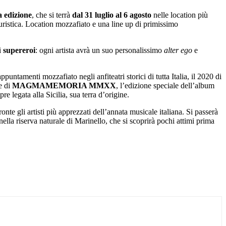
a edizione
, che si terrà
dal 31 luglio al 6 agosto
nelle location più
ristica. Location mozzafiato e una line up di primissimo
i
supereroi
: ogni artista avrà un suo personalissimo
alter ego
e
ppuntamenti mozzafiato negli anfiteatri storici di tutta Italia, il 2020 di
e di
MAGMAMEMORIA MMXX
, l’edizione speciale dell’album
re legata alla Sicilia, sua terra d’origine.
nte gli artisti più apprezzati dell’annata musicale italiana. Si passerà
nella riserva naturale di Marinello, che si scoprirà pochi attimi prima