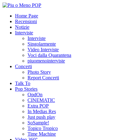
Home Page
Recensioni
Notizie
Interviste
Interviste
Singolarmente
Video Interviste
Voci dalla Quarantena
piuomenointerviste
Concerti
Photo Story
Report Concerti
Talk To
Pop Stories
QpdOn
CINEMATIC
Extra POP
In Medias Res
Just push play
SoSample!
Topico Tropico
Time Machine
Video 360°