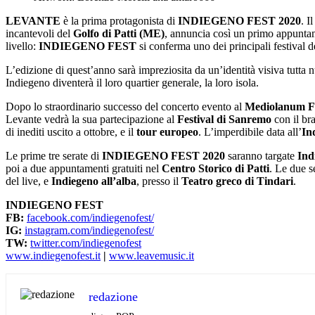
LEVANTE
è la prima protagonista di
INDIEGENO FEST 2020
. I
incantevoli del
Golfo di Patti (ME)
, annuncia così un primo appuntam
livello:
INDIEGENO
FEST
si conferma uno dei principali festival d
L’edizione di quest’anno sarà impreziosita da un’identità visiva tutta
Indiegeno diventerà il loro quartier generale, la loro isola.
Dopo lo straordinario successo del concerto evento al
Mediolanum F
Levante vedrà la sua partecipazione al
Festival di Sanremo
con il b
di inediti uscito a ottobre, e il
tour europeo
. L’imperdibile data all’
In
Le prime tre serate di
INDIEGENO FEST 2020
saranno targate
Ind
poi a due appuntamenti gratuiti nel
Centro Storico di Patti
. Le due s
del live, e
Indiegeno all’alba
, presso il
Teatro greco di Tindari
.
INDIEGENO FEST
FB:
facebook.com/
indiegenofest/
IG:
instagram.com/
indiegenofest/
TW:
twitter.com/indiegenofest
www.indiegenofest.it
|
www.
leavemusic.it
redazione