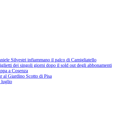
iele Silvestri infiammano il palco di Camigliatello
lietti dei singoli giorni dopo il sold out degli abbonamenti
 tappa a Cosenza
 al Giardino Scotto di Pisa
 luglio