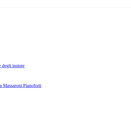
egli instore
a a Massaroni Pianoforti