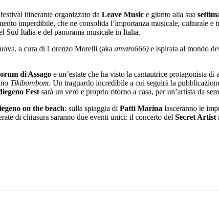
l festival itinerante organizzato da
Leave Music
e giunto alla sua
settim
ento imperdibile, che ne consolida l’importanza musicale, culturale e tu
el Sud Italia e del panorama musicale in Italia.
 nuova, a cura di Lorenzo Morelli (aka
amaro666)
e ispirata al mondo de
orum di Assago
e un’estate che ha visto la cantautrice protagonista di a
rano
Tikibombom
. Un traguardo incredibile a cui seguirà la pubblicazion
diegeno Fest
sarà un vero e proprio ritorno a casa, per un’artista da semp
iegeno on the beach
: sulla spiaggia di
Patti
Marina
lasceranno le impro
erate di chiusura saranno due eventi unici: il concerto del
Secret Artist