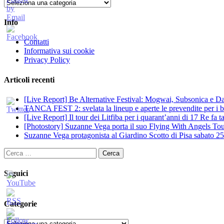
Categorie
Info
Contatti
Informativa sui cookie
Privacy Policy
Articoli recenti
[Live Report] Be Alternative Festival: Mogwai, Subsonica e Dan
TANCA FEST 2: svelata la lineup e aperte le prevendite per i big
[Live Report] Il tour dei Litfiba per i quarant’anni di 17 Re fa
[Photostory] Suzanne Vega porta il suo Flying With Angels Tour
Suzanne Vega protagonista al Giardino Scotto di Pisa sabato 25
Ricerca
per:
Seguici
Categorie
Categorie