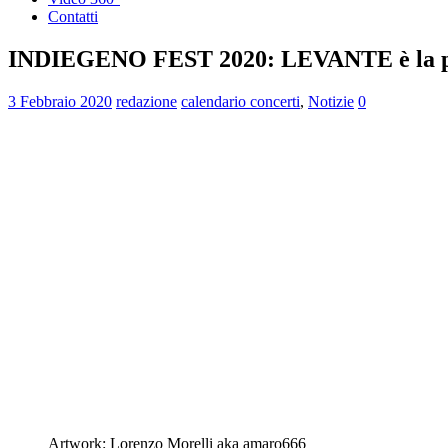
Contatti
INDIEGENO FEST 2020: LEVANTE è la prim
3 Febbraio 2020
redazione
calendario concerti
,
Notizie
0
Artwork: Lorenzo Morelli aka amaro666