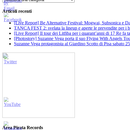
Articoli recenti
[Live Report] Be Alternative Festival: Mogwai, Subsonica e Dan
TANCA FEST 2: svelata la lineup e aperte le prevendite per i big
[Live Report] Il tour dei Litfiba per i quarant’anni di 17 Re fa
[Photostory] Suzanne Vega porta il suo Flying With Angels Tour
Suzanne Vega protagonista al Giardino Scotto di Pisa sabato 25
Area Pirata Records