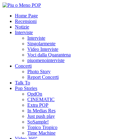
Home Page
Recensioni
Notizie
Interviste
Interviste
Singolarmente
Video Interviste
Voci dalla Quarantena
piuomenointerviste
Concerti
Photo Story
Report Concerti
Talk To
Pop Stories
QpdOn
CINEMATIC
Extra POP
In Medias Res
Just push play
SoSample!
Topico Tropico
Time Machine
Video 360°