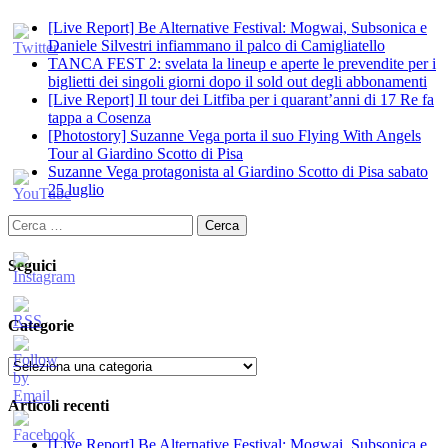
[Live Report] Be Alternative Festival: Mogwai, Subsonica e
Daniele Silvestri infiammano il palco di Camigliatello
TANCA FEST 2: svelata la lineup e aperte le prevendite per i
biglietti dei singoli giorni dopo il sold out degli abbonamenti
[Live Report] Il tour dei Litfiba per i quarant’anni di 17 Re fa
tappa a Cosenza
[Photostory] Suzanne Vega porta il suo Flying With Angels
Tour al Giardino Scotto di Pisa
Suzanne Vega protagonista al Giardino Scotto di Pisa sabato
25 luglio
Ricerca
per:
Seguici
Categorie
Categorie
Articoli recenti
[Live Report] Be Alternative Festival: Mogwai, Subsonica e