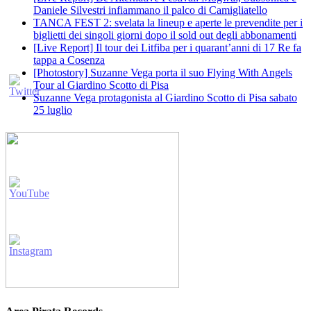
Daniele Silvestri infiammano il palco di Camigliatello
TANCA FEST 2: svelata la lineup e aperte le prevendite per i
biglietti dei singoli giorni dopo il sold out degli abbonamenti
[Live Report] Il tour dei Litfiba per i quarant’anni di 17 Re fa
tappa a Cosenza
[Photostory] Suzanne Vega porta il suo Flying With Angels
Tour al Giardino Scotto di Pisa
Suzanne Vega protagonista al Giardino Scotto di Pisa sabato
25 luglio