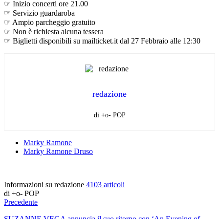
☞ Inizio concerti ore 21.00
☞ Servizio guardaroba
☞ Ampio parcheggio gratuito
☞ Non è richiesta alcuna tessera
☞ Biglietti disponibili su mailticket.it dal 27 Febbraio alle 12:30
redazione
di +o- POP
Marky Ramone
Marky Ramone Druso
Informazioni su redazione
4103 articoli
di +o- POP
Precedente
SUZANNE VEGA annuncia il suo ritorno con ‘An Evening of