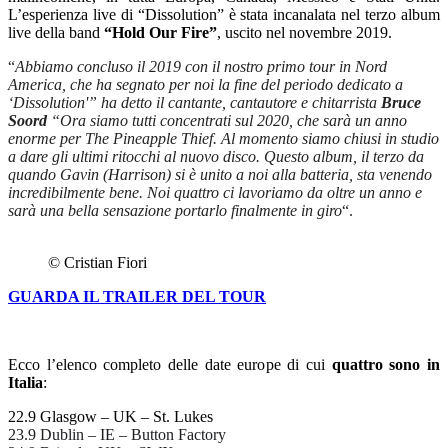
L’esperienza live di “Dissolution” è stata incanalata nel terzo album
live della band
“Hold Our Fire”
, uscito nel novembre 2019.
“
Abbiamo concluso il 2019 con il nostro primo tour in Nord
America, che ha segnato per noi la fine del periodo dedicato a
‘Dissolution'” ha detto il cantante, cantautore e chitarrista
Bruce
Soord
“Ora siamo tutti concentrati sul 2020, che sarà un anno
enorme per The Pineapple Thief. Al momento siamo chiusi in studio
a dare gli ultimi ritocchi al nuovo disco. Questo album, il terzo da
quando Gavin (Harrison) si è unito a noi alla batteria, sta venendo
incredibilmente bene. Noi quattro ci lavoriamo da oltre un anno e
sarà una bella sensazione portarlo finalmente in giro
“.
© Cristian Fiori
GUARDA IL TRAILER DEL TOUR
Ecco l’elenco completo delle date europe di cui
quattro sono in
Italia
:
22.9 Glasgow – UK – St. Lukes
23.9 Dublin – IE – Button Factory