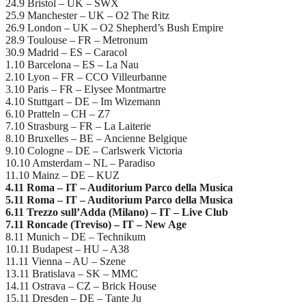
24.9 Bristol – UK – SWX
25.9 Manchester – UK – O2 The Ritz
26.9 London – UK – O2 Shepherd’s Bush Empire
28.9 Toulouse – FR – Metronum
30.9 Madrid – ES – Caracol
1.10 Barcelona – ES – La Nau
2.10 Lyon – FR – CCO Villeurbanne
3.10 Paris – FR – Elysee Montmartre
4.10 Stuttgart – DE – Im Wizemann
6.10 Pratteln – CH – Z7
7.10 Strasburg – FR – La Laiterie
8.10 Bruxelles – BE – Ancienne Belgique
9.10 Cologne – DE – Carlswerk Victoria
10.10 Amsterdam – NL – Paradiso
11.10 Mainz – DE – KUZ
4.11 Roma – IT – Auditorium Parco della Musica
5.11 Roma – IT – Auditorium Parco della Musica
6.11 Trezzo sull’Adda (Milano) – IT – Live Club
7.11 Roncade (Treviso) – IT – New Age
8.11 Munich – DE – Technikum
10.11 Budapest – HU – A38
11.11 Vienna – AU – Szene
13.11 Bratislava – SK – MMC
14.11 Ostrava – CZ – Brick House
15.11 Dresden – DE – Tante Ju