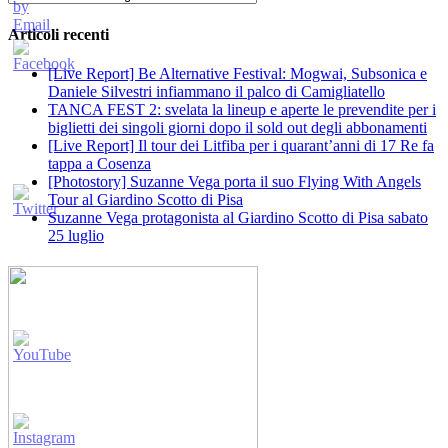
Articoli recenti
[Live Report] Be Alternative Festival: Mogwai, Subsonica e
Daniele Silvestri infiammano il palco di Camigliatello
TANCA FEST 2: svelata la lineup e aperte le prevendite per i
biglietti dei singoli giorni dopo il sold out degli abbonamenti
[Live Report] Il tour dei Litfiba per i quarant’anni di 17 Re fa
tappa a Cosenza
[Photostory] Suzanne Vega porta il suo Flying With Angels
Tour al Giardino Scotto di Pisa
Suzanne Vega protagonista al Giardino Scotto di Pisa sabato
25 luglio