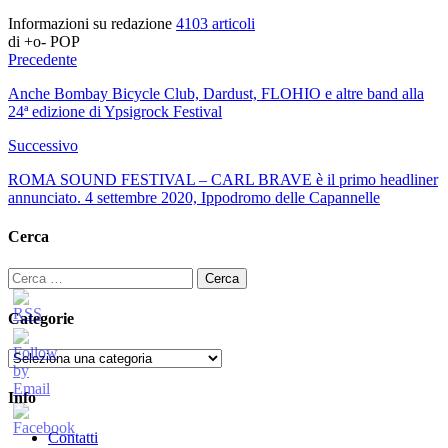
Informazioni su redazione
4103 articoli
di +o- POP
Precedente
Anche Bombay Bicycle Club, Dardust, FLOHIO e altre band alla
24ª edizione di Ypsigrock Festival
Successivo
ROMA SOUND FESTIVAL – CARL BRAVE è il primo headliner
annunciato. 4 settembre 2020, Ippodromo delle Capannelle
Cerca
Ricerca
per:
Categorie
Categorie
Info
Contatti