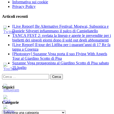
Informativa sui cookie
Privacy Policy
Articoli recenti
[Live Report] Be Alternative Festival: Mogwai, Subsonica e
Daniele Silvestri infiammano il palco di Camigliatello
TANCA FEST 2: svelata la lineup e aperte le prevendite per i
biglietti dei singoli giorni dopo il sold out degli abbonamenti
[Live Report] Il tour dei Litfiba per i quarant’anni di 17 Re fa
tappa a Cosenza
[Photostory] Suzanne Vega porta il suo Flying With Angels
Tour al Giardino Scotto di Pisa
Suzanne Vega protagonista al Giardino Scotto di Pisa sabato
25 luglio
Ricerca
per:
Seguici
Categorie
Categorie