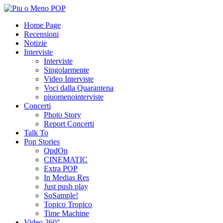
Home Page
Recensioni
Notizie
Interviste
Interviste
Singolarmente
Video Interviste
Voci dalla Quarantena
piuomenointerviste
Concerti
Photo Story
Report Concerti
Talk To
Pop Stories
QpdOn
CINEMATIC
Extra POP
In Medias Res
Just push play
SoSample!
Topico Tropico
Time Machine
Video 360°