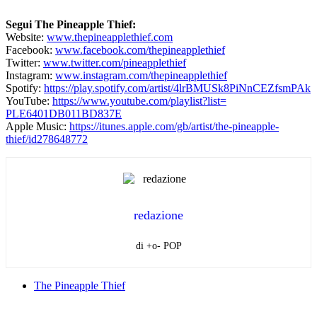
Segui The Pineapple Thief:
Website:
www.
thepineapplethief.com
Facebook:
www.facebook.com/
thepineapplethief
Twitter:
www.twitter.com/
pineapplethief
Instagram:
www.instagram.com/
thepineapplethief
Spotify:
https://play.spotify.
com/artist/
4lrBMUSk8PiNnCEZfsmPAk
YouTube:
https://www.youtube.
com/playlist?list=
PLE6401DB011BD837E
Apple Music:
https://itunes.apple.
com/gb/artist/the-pineapple-
thief/id278648772
redazione
di +o- POP
The Pineapple Thief