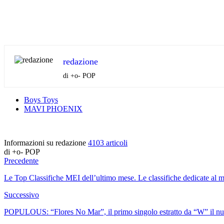
redazione
di +o- POP
Boys Toys
MAVI PHOENIX
Informazioni su redazione
4103 articoli
di +o- POP
Precedente
Le Top Classifiche MEI dell’ultimo mese. Le classifiche dedicate al 
Successivo
POPULOUS: “Flores No Mar”, il primo singolo estratto da “W” il nuo