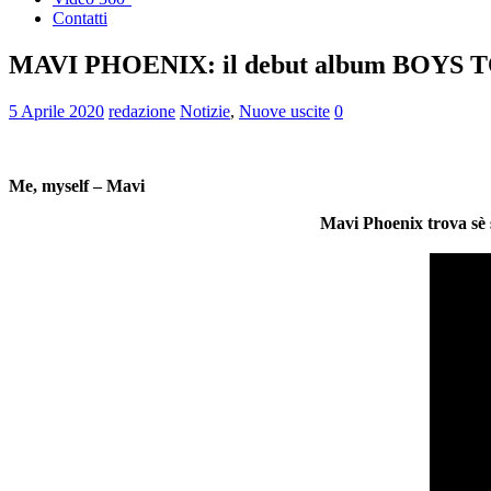
Contatti
MAVI PHOENIX: il debut album BOYS TOYS.
5 Aprile 2020
redazione
Notizie
,
Nuove uscite
0
Me, myself – Mavi
Mavi Phoenix trova sè s