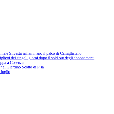
iele Silvestri infiammano il palco di Camigliatello
lietti dei singoli giorni dopo il sold out degli abbonamenti
 tappa a Cosenza
 al Giardino Scotto di Pisa
 luglio