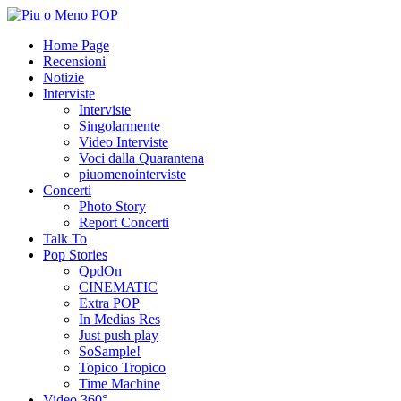
Home Page
Recensioni
Notizie
Interviste
Interviste
Singolarmente
Video Interviste
Voci dalla Quarantena
piuomenointerviste
Concerti
Photo Story
Report Concerti
Talk To
Pop Stories
QpdOn
CINEMATIC
Extra POP
In Medias Res
Just push play
SoSample!
Topico Tropico
Time Machine
Video 360°