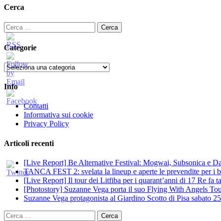
Cerca
Ricerca
per:
Categorie
Categorie
Info
Contatti
Informativa sui cookie
Privacy Policy
Articoli recenti
[Live Report] Be Alternative Festival: Mogwai, Subsonica e Dan
TANCA FEST 2: svelata la lineup e aperte le prevendite per i big
[Live Report] Il tour dei Litfiba per i quarant’anni di 17 Re fa
[Photostory] Suzanne Vega porta il suo Flying With Angels Tour
Suzanne Vega protagonista al Giardino Scotto di Pisa sabato 25
Ricerca