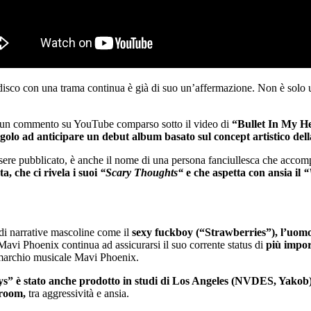
disco con una trama continua è già di suo un’affermazione. Non è solo una
 un commento su YouTube comparso sotto il video di
“Bullet In My H
ingolo ad anticipare un debut album basato sul concept artistico del
sere pubblicato, è anche il nome di una persona fanciullesca che acco
, che ci rivela i suoi
“Scary Thoughts“
e che aspetta con ansia il
“
o di narrative mascoline come il
sexy fuckboy (“Strawberries”), l’uomo 
Mavi Phoenix continua ad assicurarsi il suo corrente status di
più impor
l marchio musicale Mavi Phoenix.
s” è stato anche prodotto in studi di Los Angeles (NVDES, Yakob)
droom,
tra aggressività e ansia.