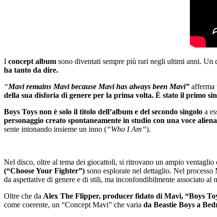
I
concept album
sono diventati sempre più rari negli ultimi anni. Un 
ha tanto da dire.
“
Mavi remains Mavi because Mavi has always been Mavi”
afferma
della sua disforia di genere per la prima volta. È stato il primo s
Boys Toys non è solo il titolo dell’album e del secondo singolo
a es
personaggio creato spontaneamente in studio con una voce alienata
sente intonando insieme un inno (
“Who I Am“
).
Nel disco, oltre al tema dei giocattoli, si ritrovano un ampio ventagli
(“Choose Your Fighter”)
sono esplorate nel dettaglio. Nel processo 
da aspettative di genere e di stili, ma inconfondibilmente associato a
Oltre che da
Alex The Flipper, producer fidato di Mavi, “Boys Toy
come coerente, un “Concept Mavi” che varia
da Beastie Boys a Be