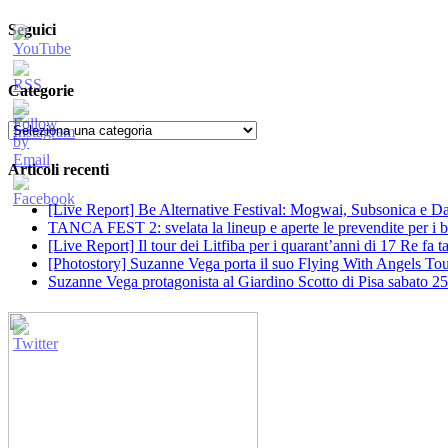
per:
Seguici
Categorie
Categorie
Articoli recenti
[Live Report] Be Alternative Festival: Mogwai, Subsonica e Dan
TANCA FEST 2: svelata la lineup e aperte le prevendite per i big
[Live Report] Il tour dei Litfiba per i quarant’anni di 17 Re fa
[Photostory] Suzanne Vega porta il suo Flying With Angels Tour
Suzanne Vega protagonista al Giardino Scotto di Pisa sabato 25