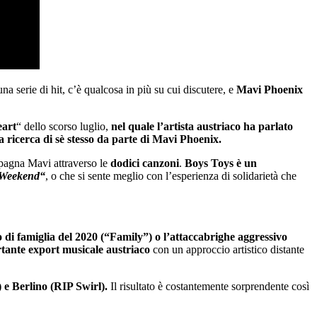
 serie di hit, c’è qualcosa in più su cui discutere, e
Mavi Phoenix
eart
“ dello scorso luglio,
nel quale l’artista austriaco ha parlato
la ricerca di sè stesso da parte di Mavi Phoenix.
mpagna Mavi attraverso le
dodici canzoni
.
Boys Toys è un
Weekend“
, o che si sente meglio con l’esperienza di solidarietà che
di famiglia del 2020 (“Family”) o l’attaccabrighe aggressivo
tante export musicale austriaco
con un approccio artistico distante
 e Berlino (RIP Swirl).
Il risultato è costantemente sorprendente così