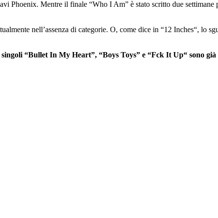
i Phoenix. Mentre il finale “Who I Am” è stato scritto due settimane p
ualmente nell’assenza di categorie. O, come dice in “12 Inches“, lo sgua
 singoli “Bullet In My Heart”, “Boys Toys” e “Fck It Up“ sono già 