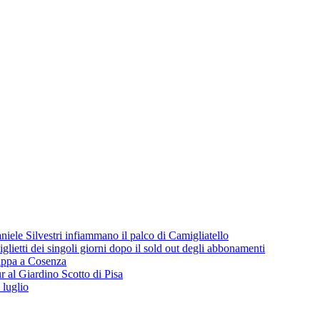
iele Silvestri infiammano il palco di Camigliatello
lietti dei singoli giorni dopo il sold out degli abbonamenti
 tappa a Cosenza
 al Giardino Scotto di Pisa
 luglio