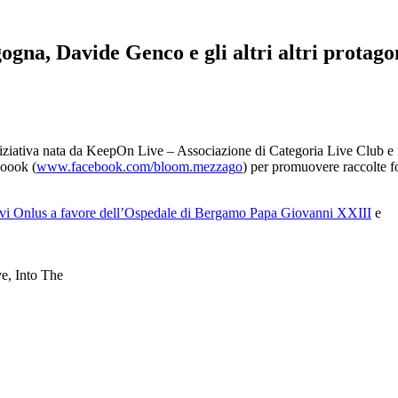
gna, Davide Genco e gli altri altri protago
iniziativa nata da KeepOn Live – Associazione di Categoria Live Club e f
boook (
www.facebook.com/bloom.mezzag
o
) per promuovere raccolte fo
vi Onlus a favore dell’Ospedale di Bergamo Papa Giovanni XXIII
e
e, Into The