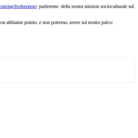
com/pg/li
vekeepon/
: parleremo della nostra mission socioculturale sul
 non abbiamo potuto, e non potremo, avere sul nostro palco: