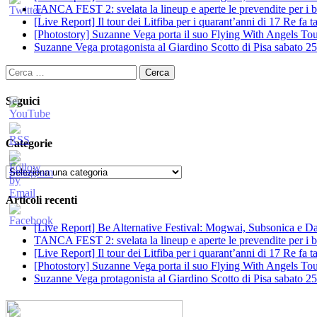
TANCA FEST 2: svelata la lineup e aperte le prevendite per i big
[Live Report] Il tour dei Litfiba per i quarant’anni di 17 Re fa
[Photostory] Suzanne Vega porta il suo Flying With Angels Tour
Suzanne Vega protagonista al Giardino Scotto di Pisa sabato 25
Ricerca
per:
Seguici
Categorie
Categorie
Articoli recenti
[Live Report] Be Alternative Festival: Mogwai, Subsonica e Dan
TANCA FEST 2: svelata la lineup e aperte le prevendite per i big
[Live Report] Il tour dei Litfiba per i quarant’anni di 17 Re fa
[Photostory] Suzanne Vega porta il suo Flying With Angels Tour
Suzanne Vega protagonista al Giardino Scotto di Pisa sabato 25