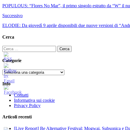
POPULOUS: “Flores No Mar”, il primo singolo estratto da “W” il nuo
Successivo
ELODIE: Da giovedì 9 aprile disponibili due nuove versioni di “An
Cerca
Ricerca
per:
Categorie
Categorie
Info
Contatti
Informativa sui cookie
Privacy Policy
Articoli recenti
[Live Report] Be Alternative Festival: Mogwai, Subsonica e Dan