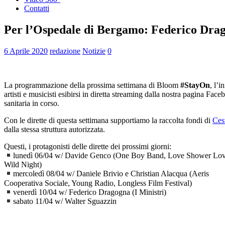
Contatti
Per l’Ospedale di Bergamo: Federico Drago
6 Aprile 2020
redazione
Notizie
0
La programmazione della prossima settimana di Bloom
#StayOn
, l’
artisti e musicisti esibirsi in diretta streaming dalla nostra pagina Face
sanitaria in corso.
Con le dirette di questa settimana supportiamo la raccolta fondi di
Ces
dalla stessa struttura autorizzata.
Questi, i protagonisti delle dirette dei prossimi giorni:
lunedì 06/04 w/ Davide Genco (One Boy Band, Love Shower Lov
Wild Night)
mercoledì 08/04 w/ Daniele Brivio e Christian Alacqua (Aeris
Cooperativa Sociale, Young Radio, Longless Film Festival)
venerdì 10/04 w/ Federico Dragogna (I Ministri)
sabato 11/04 w/ Walter Sguazzin