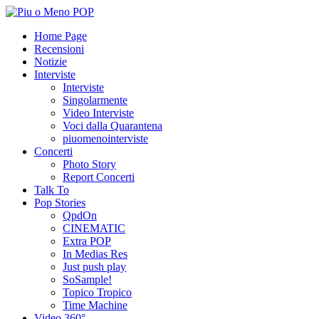
Home Page
Recensioni
Notizie
Interviste
Interviste
Singolarmente
Video Interviste
Voci dalla Quarantena
piuomenointerviste
Concerti
Photo Story
Report Concerti
Talk To
Pop Stories
QpdOn
CINEMATIC
Extra POP
In Medias Res
Just push play
SoSample!
Topico Tropico
Time Machine
Video 360°