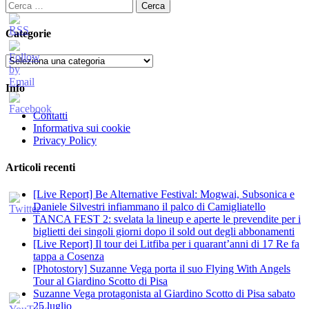
Ricerca
per:
Categorie
Categorie
Info
Contatti
Informativa sui cookie
Privacy Policy
Articoli recenti
[Live Report] Be Alternative Festival: Mogwai, Subsonica e
Daniele Silvestri infiammano il palco di Camigliatello
TANCA FEST 2: svelata la lineup e aperte le prevendite per i
biglietti dei singoli giorni dopo il sold out degli abbonamenti
[Live Report] Il tour dei Litfiba per i quarant’anni di 17 Re fa
tappa a Cosenza
[Photostory] Suzanne Vega porta il suo Flying With Angels
Tour al Giardino Scotto di Pisa
Suzanne Vega protagonista al Giardino Scotto di Pisa sabato
25 luglio