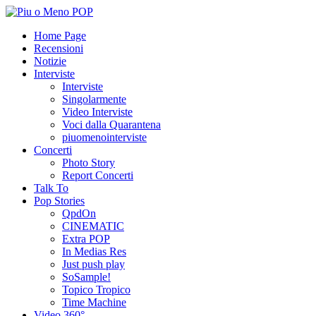
Home Page
Recensioni
Notizie
Interviste
Interviste
Singolarmente
Video Interviste
Voci dalla Quarantena
piuomenointerviste
Concerti
Photo Story
Report Concerti
Talk To
Pop Stories
QpdOn
CINEMATIC
Extra POP
In Medias Res
Just push play
SoSample!
Topico Tropico
Time Machine
Video 360°