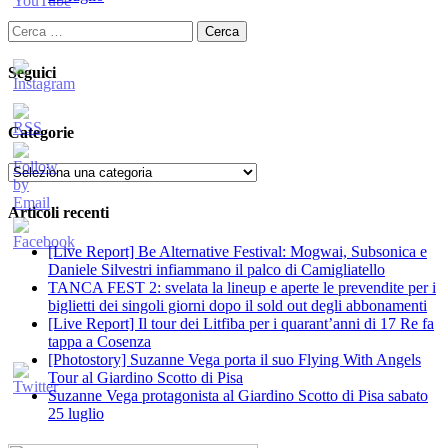
Ricerca
per:
Seguici
Categorie
Categorie
Articoli recenti
[Live Report] Be Alternative Festival: Mogwai, Subsonica e
Daniele Silvestri infiammano il palco di Camigliatello
TANCA FEST 2: svelata la lineup e aperte le prevendite per i
biglietti dei singoli giorni dopo il sold out degli abbonamenti
[Live Report] Il tour dei Litfiba per i quarant’anni di 17 Re fa
tappa a Cosenza
[Photostory] Suzanne Vega porta il suo Flying With Angels
Tour al Giardino Scotto di Pisa
Suzanne Vega protagonista al Giardino Scotto di Pisa sabato
25 luglio