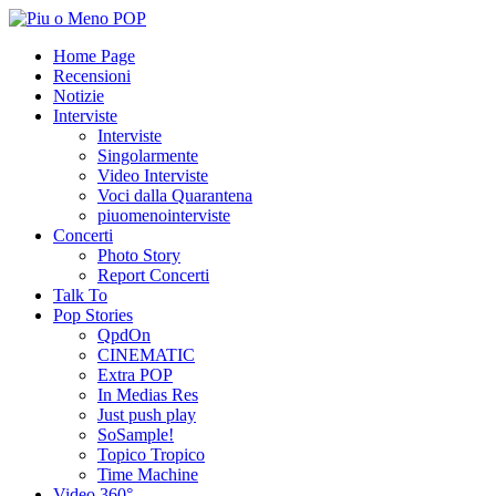
Home Page
Recensioni
Notizie
Interviste
Interviste
Singolarmente
Video Interviste
Voci dalla Quarantena
piuomenointerviste
Concerti
Photo Story
Report Concerti
Talk To
Pop Stories
QpdOn
CINEMATIC
Extra POP
In Medias Res
Just push play
SoSample!
Topico Tropico
Time Machine
Video 360°