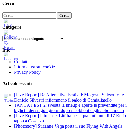
Cerca
Ricerca
per:
Categorie
Categorie
Info
Contatti
Informativa sui cookie
Privacy Policy
Articoli recenti
[Live Report] Be Alternative Festival: Mogwai, Subsonica e
Daniele Silvestri infiammano il palco di Camigliatello
TANCA FEST 2: svelata la lineup e aperte le prevendite per i
biglietti dei singoli giorni dopo il sold out degli abbonamenti
[Live Report] Il tour dei Litfiba per i quarant’anni di 17 Re fa
tappa a Cosenza
[Photostory] Suzanne Vega porta il suo Flying With Angels