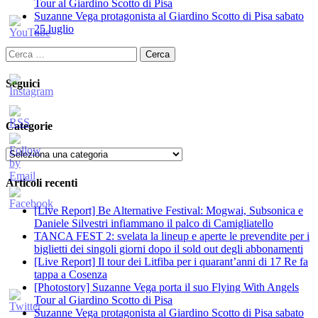
Tour al Giardino Scotto di Pisa
Suzanne Vega protagonista al Giardino Scotto di Pisa sabato
25 luglio
Ricerca
per:
Seguici
Categorie
Categorie
Articoli recenti
[Live Report] Be Alternative Festival: Mogwai, Subsonica e
Daniele Silvestri infiammano il palco di Camigliatello
TANCA FEST 2: svelata la lineup e aperte le prevendite per i
biglietti dei singoli giorni dopo il sold out degli abbonamenti
[Live Report] Il tour dei Litfiba per i quarant’anni di 17 Re fa
tappa a Cosenza
[Photostory] Suzanne Vega porta il suo Flying With Angels
Tour al Giardino Scotto di Pisa
Suzanne Vega protagonista al Giardino Scotto di Pisa sabato