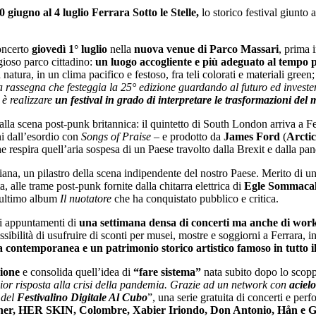
0 giugno al 4 luglio
Ferrara Sotto le Stelle,
lo storico festival giunto 
concerto
giovedì 1° luglio
nella
nuova venue di Parco Massari
, prima 
igioso parco cittadino:
un luogo accogliente e più adeguato al tempo
natura, in un clima pacifico e festoso, fra teli colorati e materiali green; e
a rassegna che festeggia la 25° edizione guardando al futuro ed investen
 è realizzare
un festival in grado di interpretare le trasformazioni del 
alla scena post-punk britannica: il quintetto di South London arriva a F
ni dall’esordio con
Songs of Praise
– e prodotto da
James Ford
(
Arcti
he respira quell’aria sospesa di un Paese travolto dalla Brexit e dalla pa
aliana, un pilastro della scena indipendente del nostro Paese. Merito di u
ta, alle trame post-punk fornite dalla chitarra elettrica di
Egle Sommaca
 ultimo album
Il nuotatore
che ha conquistato pubblico e critica.
li appuntamenti di
un
a settimana densa di concerti ma anche di works
possibilità di usufruire di sconti per musei, mostre e soggiorni a Ferrara,
ra contemporanea e un patrimonio storico artistico famoso in tutto 
zione
e consolida quell’idea di
“fare sistema”
nata subito dopo lo scopp
iglior risposta alla crisi della pandemia. Grazie ad un network con
aciel
 del
Festivalino Digitale Al Cubo
”, una serie gratuita di concerti e per
her, HER SKIN, Colombre, Xabier Iriondo, Don Antonio, Hån e G