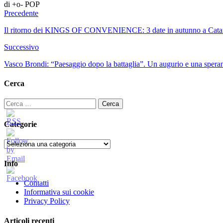
di +o- POP
Precedente
Il ritorno dei KINGS OF CONVENIENCE: 3 date in autunno a Catan
Successivo
Vasco Brondi: “Paesaggio dopo la battaglia”. Un augurio e una speranz
Cerca
Ricerca
per:
Categorie
Categorie
Info
Contatti
Informativa sui cookie
Privacy Policy
Articoli recenti