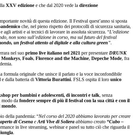
alla
XXV edizione
e che dal 2020 vede la
direzione
importante novità di questa edizione. Il Festival quest’anno si sposta
 pandemico
che, nel pieno rispetto dei protocolli di sicurezza sanitaria,
 agli artisti e ai tecnici di lavorare in assoluta sicurezza. “
L’edizione
do, non sono sull’edizione in corso, ma sul futuro del festival
mondo, un festival attento al digitale e alla cultura green
”.
errara nel suo
primo live italiano nel 2021
per presentare
DRUNK
c Monkeys
,
Foals
,
Florence and the Machine
,
Depeche Mode
, fra
ndemia.
na formula originale che unisce il parlato e la voce inconfondibile
l
e dalla batteria di
Vittoria Burattini
. FSLS ospita il loro
unico
hop per bambini e adolescenti, di incontri e talk
, senza
 in modo da
fondere sempre di più il festival con la sua città e con il
il mondo
.
io della pandemia: “
Nel corso del 2020 abbiamo lavorato per creare
oaperto di Cesena
e
Arti Vive di Soliera
abbiamo creato
“Cubo –
formance in live streaming, webinar e panel su tutto ciò che riguarda il
iungla
.