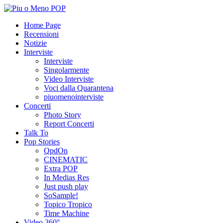
Home Page
Recensioni
Notizie
Interviste
Interviste
Singolarmente
Video Interviste
Voci dalla Quarantena
piuomenointerviste
Concerti
Photo Story
Report Concerti
Talk To
Pop Stories
QpdOn
CINEMATIC
Extra POP
In Medias Res
Just push play
SoSample!
Topico Tropico
Time Machine
Video 360°