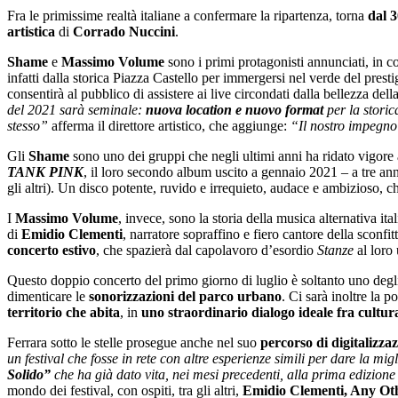
Fra le primissime realtà italiane a confermare la ripartenza,
torna
dal 3
artistica
di
Corrado Nuccini
.
Shame
e
Massimo Volume
sono i primi protagonisti annunciati, in 
infatti dalla storica Piazza Castello per immergersi nel verde del prest
consentirà al pubblico di assistere ai live circondati dalla bellezza della 
del 2021 sarà seminale:
nuova location e nuovo format
per la storic
stesso”
afferma il direttore artistico, che aggiunge:
“Il nostro impegno
Gli
Shame
sono uno dei gruppi che negli ultimi anni ha ridato vigore 
TANK PINK
, il loro secondo album uscito a gennaio 2021 – a tre an
gli altri). Un disco potente, ruvido e irrequieto, audace e ambizioso, c
I
Massimo Volume
, invece, sono la storia della musica alternativa it
di
Emidio Clementi
, narratore sopraffino e fiero cantore della sconfit
concerto estivo
, che spazierà dal capolavoro d’esordio
Stanze
al loro
Questo doppio concerto del primo giorno di luglio è soltanto uno deg
dimenticare le
sonorizzazioni del parco urbano
. Ci sarà inoltre la 
territorio che abita
, in
uno straordinario dialogo ideale fra cultu
Ferrara sotto le stelle prosegue anche nel suo
percorso di digitalizza
un festival che fosse in rete con altre esperienze simili per dare la m
Solido”
che ha già dato vita, nei mesi precedenti, alla prima edizione
mondo dei festival, con ospiti, tra gli altri,
Emidio Clementi, Any Ot