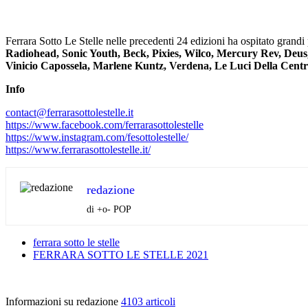
Ferrara Sotto Le Stelle nelle precedenti 24 edizioni
ha ospitato grandi 
Radiohead, Sonic Youth, Beck, Pixies, Wilco, Mercury Rev, Deus
Vinicio Capossela, Marlene Kuntz, Verdena, Le Luci Della Centra
Info
contact@ferrarasottolestelle.
it
https://www.facebook.com/
ferrarasottolestelle
https://www.instagram.com/
fesottolestelle/
https://www.
ferrarasottolestelle.it/
redazione
di +o- POP
ferrara sotto le stelle
FERRARA SOTTO LE STELLE 2021
Informazioni su redazione
4103 articoli