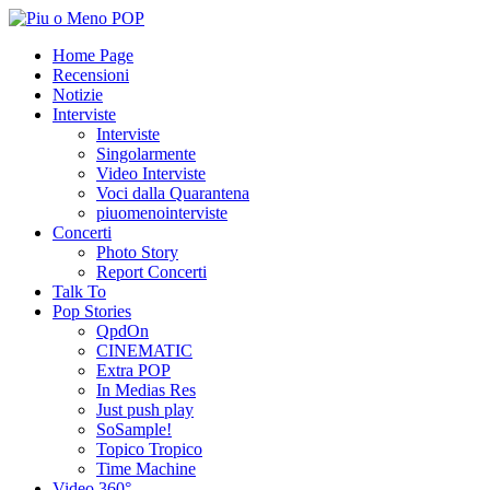
Home Page
Recensioni
Notizie
Interviste
Interviste
Singolarmente
Video Interviste
Voci dalla Quarantena
piuomenointerviste
Concerti
Photo Story
Report Concerti
Talk To
Pop Stories
QpdOn
CINEMATIC
Extra POP
In Medias Res
Just push play
SoSample!
Topico Tropico
Time Machine
Video 360°