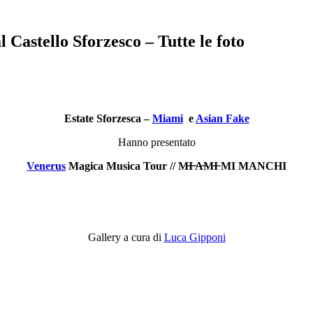
 Castello Sforzesco – Tutte le foto
Estate Sforzesca –
Miami
e
Asian Fake
Hanno presentato
Venerus
Magica Musica Tour // M̶I̶ ̶A̶M̶I̶ MI MANCHI
Gallery a cura di
Luca Gipponi