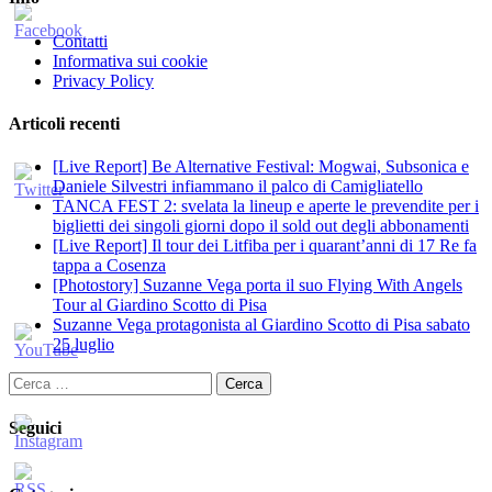
Contatti
Informativa sui cookie
Privacy Policy
Articoli recenti
[Live Report] Be Alternative Festival: Mogwai, Subsonica e
Daniele Silvestri infiammano il palco di Camigliatello
TANCA FEST 2: svelata la lineup e aperte le prevendite per i
biglietti dei singoli giorni dopo il sold out degli abbonamenti
[Live Report] Il tour dei Litfiba per i quarant’anni di 17 Re fa
tappa a Cosenza
[Photostory] Suzanne Vega porta il suo Flying With Angels
Tour al Giardino Scotto di Pisa
Suzanne Vega protagonista al Giardino Scotto di Pisa sabato
25 luglio
Ricerca
per:
Seguici