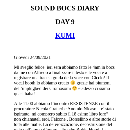
SOUND BOCS DIARY
DAY 9
KUMI
Giovedi 24/09/2021
Mi sveglio felice, ieri sera abbiamo fatto le 4am in bocs
da me con Alfredo a finalizzare il testo e le voci e a
registrare una traccia guida della voce con Ciccio! Il
vocal booth lo abbiamo creato
grazie hai piumoni
dell’unplugbed dei Cromosomi
e adesso ci siamo
quasi haha!
Alle 11:00 abbiamo l’incontro RESISTENZE con il
procuratore Nicola Gratteri e Anotnio Nicaso…e’ stato
ispirante, mi comprero subito il 18 esimo libro loro”
non chiamateli eroi. Falcone , Borsellino e altre storie di
lotta alle mafie. La de-eroizzazione, decostruzione del
mito dell’uomo d’onore, altro che Robin Hood. La