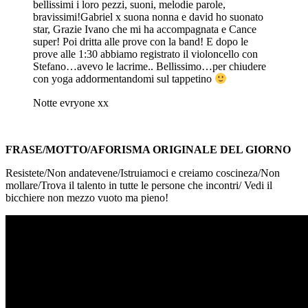
bellissimi i loro pezzi, suoni, melodie parole,
bravissimi!Gabriel x suona nonna e david ho suonato
star, Grazie Ivano che mi ha accompagnata e Cance
super! Poi dritta alle prove con la band! E dopo le
prove alle 1:30 abbiamo registrato il violoncello con
Stefano…avevo le lacrime.. Bellissimo…per chiudere
con yoga addormentandomi sul tappetino
Notte evryone xx
FRASE/MOTTO/AFORISMA ORIGINALE DEL GIORNO
Resistete/Non andatevene/Istruiamoci e creiamo coscineza/Non
mollare/Trova il talento in tutte le persone che incontri/ Vedi il
bicchiere non mezzo vuoto ma pieno!