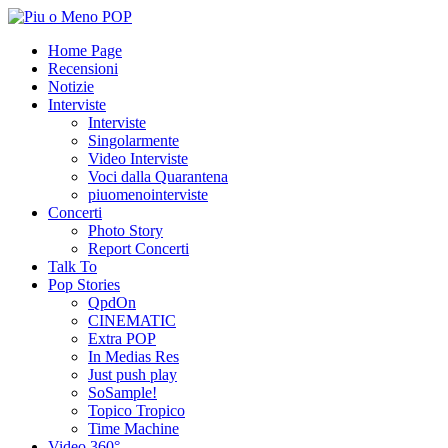
Home Page
Recensioni
Notizie
Interviste
Interviste
Singolarmente
Video Interviste
Voci dalla Quarantena
piuomenointerviste
Concerti
Photo Story
Report Concerti
Talk To
Pop Stories
QpdOn
CINEMATIC
Extra POP
In Medias Res
Just push play
SoSample!
Topico Tropico
Time Machine
Video 360°