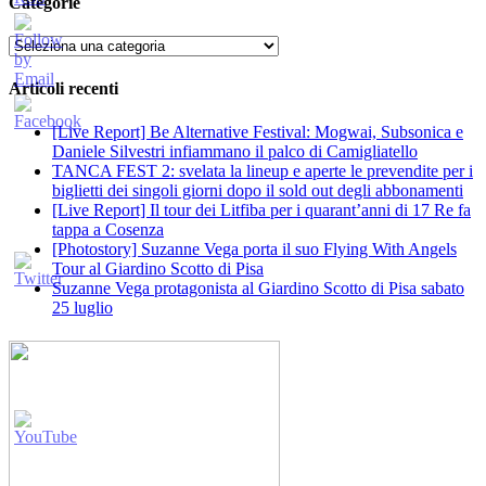
Categorie
Categorie
Articoli recenti
[Live Report] Be Alternative Festival: Mogwai, Subsonica e
Daniele Silvestri infiammano il palco di Camigliatello
TANCA FEST 2: svelata la lineup e aperte le prevendite per i
biglietti dei singoli giorni dopo il sold out degli abbonamenti
[Live Report] Il tour dei Litfiba per i quarant’anni di 17 Re fa
tappa a Cosenza
[Photostory] Suzanne Vega porta il suo Flying With Angels
Tour al Giardino Scotto di Pisa
Suzanne Vega protagonista al Giardino Scotto di Pisa sabato
25 luglio