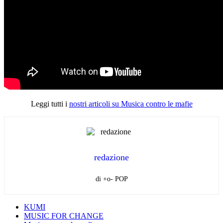
Leggi tutti i
nostri articoli su Musica contro le mafie
redazione
di +o- POP
KUMI
MUSIC FOR CHANGE