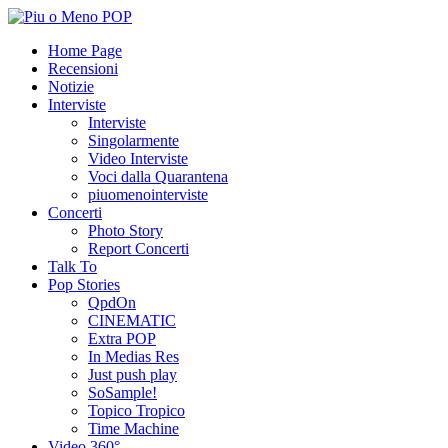
Home Page
Recensioni
Notizie
Interviste
Interviste
Singolarmente
Video Interviste
Voci dalla Quarantena
piuomenointerviste
Concerti
Photo Story
Report Concerti
Talk To
Pop Stories
QpdOn
CINEMATIC
Extra POP
In Medias Res
Just push play
SoSample!
Topico Tropico
Time Machine
Video 360°