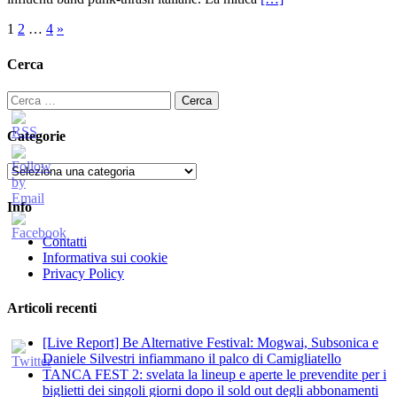
Paginazione
1
2
…
4
»
degli
Cerca
articoli
Ricerca
per:
Categorie
Categorie
Info
Contatti
Informativa sui cookie
Privacy Policy
Articoli recenti
[Live Report] Be Alternative Festival: Mogwai, Subsonica e
Daniele Silvestri infiammano il palco di Camigliatello
TANCA FEST 2: svelata la lineup e aperte le prevendite per i
biglietti dei singoli giorni dopo il sold out degli abbonamenti