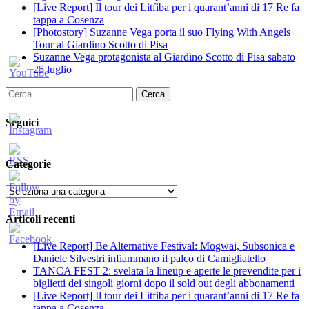
[Live Report] Il tour dei Litfiba per i quarant’anni di 17 Re fa
tappa a Cosenza
[Photostory] Suzanne Vega porta il suo Flying With Angels
Tour al Giardino Scotto di Pisa
Suzanne Vega protagonista al Giardino Scotto di Pisa sabato
25 luglio
Ricerca
per:
Seguici
Categorie
Categorie
Articoli recenti
[Live Report] Be Alternative Festival: Mogwai, Subsonica e
Daniele Silvestri infiammano il palco di Camigliatello
TANCA FEST 2: svelata la lineup e aperte le prevendite per i
biglietti dei singoli giorni dopo il sold out degli abbonamenti
[Live Report] Il tour dei Litfiba per i quarant’anni di 17 Re fa
tappa a Cosenza