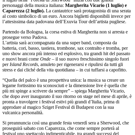
personaggi della musica italiana:
Margherita Vicario (1 luglio) e
Caparezza (2 luglio).
La cantautrice sarà protagonista di una serata
al costo simbolico di un euro. Ancora biglietti disponibili invece per
l’attesissima data padovana dell’Exuvia Tour dell’artista pugliese.
Partendo da Bologna, la corsa estiva di Margherita non si arresta e
prosegue verso Padova.
L’artista sarà accompagnata da una super band, composta da
batteria, cori, basso, tastiera, trombone, sax contralto e tromba, per
uno show ancora più intenso ed esplosivo, tra grandi hit del passato
e nuovi brani come
Onde
– il suo nuovo freschissimo singolo fuori
per
Island Records
, amuleto per rigenerarsi e ripulirsi da tutti gli
stress e dai cliché della vita quotidiana – in cui tuffarsi a capofitto.
“Quella del palco è una prospettiva unica: la musica sa creare un
legame fortissimo tra sconosciuti e la dimensione live è quella che
più mi spinge a scrivere da sempre” – spiega Margherita Vicario,
che dopo aver inaugurato il suo ritorno on stage nel mese di aprile, è
pronta a travolgere i festival estivi più grandi d’Italia, prima di
approdare al magico Sziget Festival di Budapest con la sua
vulcanica personalità.
Si preannuncia così una grande festa venerdì sera a Sherwood, che
proseguirà sabato con Caparezza, che come sempre porterà al
festival uno spettacolo indimenticabile, tra grandi successi del