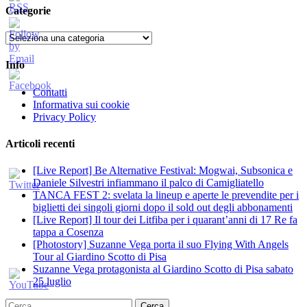
Categorie
Categorie
Info
Contatti
Informativa sui cookie
Privacy Policy
Articoli recenti
[Live Report] Be Alternative Festival: Mogwai, Subsonica e
Daniele Silvestri infiammano il palco di Camigliatello
TANCA FEST 2: svelata la lineup e aperte le prevendite per i
biglietti dei singoli giorni dopo il sold out degli abbonamenti
[Live Report] Il tour dei Litfiba per i quarant’anni di 17 Re fa
tappa a Cosenza
[Photostory] Suzanne Vega porta il suo Flying With Angels
Tour al Giardino Scotto di Pisa
Suzanne Vega protagonista al Giardino Scotto di Pisa sabato
25 luglio
Ricerca