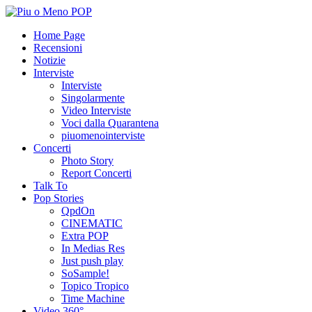
Home Page
Recensioni
Notizie
Interviste
Interviste
Singolarmente
Video Interviste
Voci dalla Quarantena
piuomenointerviste
Concerti
Photo Story
Report Concerti
Talk To
Pop Stories
QpdOn
CINEMATIC
Extra POP
In Medias Res
Just push play
SoSample!
Topico Tropico
Time Machine
Video 360°