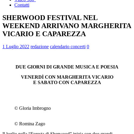
Contatti
SHERWOOD FESTIVAL NEL
WEEKEND ARRIVANO MARGHERITA
VICARIO E CAPAREZZA
1 Luglio 2022
redazione
calendario concerti
0
DUE GIORNI DI GRANDE MUSICA E POESIA
VENERDÌ CON MARGHERITA VICARIO
E SABATO CON CAPAREZZA
© Gloria Imbrogno
© Romina Zago
Il luglio nella “Foresta di Sherwood” inizia con due grandi