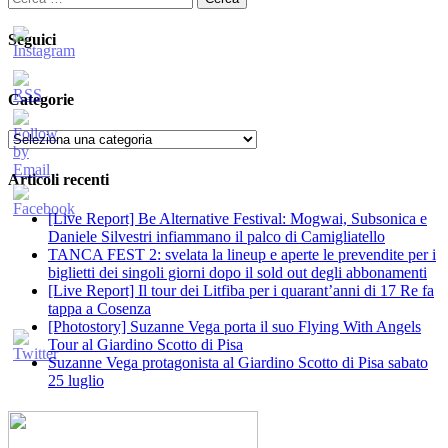
per:
Seguici
Categorie
Categorie
Articoli recenti
[Live Report] Be Alternative Festival: Mogwai, Subsonica e
Daniele Silvestri infiammano il palco di Camigliatello
TANCA FEST 2: svelata la lineup e aperte le prevendite per i
biglietti dei singoli giorni dopo il sold out degli abbonamenti
[Live Report] Il tour dei Litfiba per i quarant’anni di 17 Re fa
tappa a Cosenza
[Photostory] Suzanne Vega porta il suo Flying With Angels
Tour al Giardino Scotto di Pisa
Suzanne Vega protagonista al Giardino Scotto di Pisa sabato
25 luglio