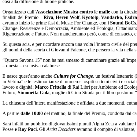
così alla diffusione di buone pratiche.
Organizzato dall’
Associazione Musica contro le mafie
con la direzio
finalisti del Premio –
Riva
,
Heren Wolf
,
Kyotolp
,
Vandarko
,
Esdra
avranno inizio le prime fasi di Music For Change, con i
Sound BoCs
Change: Resistenze e Democrazia, Ambiente ed Ecologia, Cittadinanza 
Rigenerazione e Futuro. Non mancheranno però, come di consueto, even
Su questa scia, e per ricordare ancora una volta l’intento civile del pr
gli uomini della scorta di Giovanni Falcone, che persero la vita nella s
“Quarto Savona 15” non ha mai smesso di camminare grazie all’impegno
– questa – esclusiva calabrese.
E nasce quest’anno anche
Culture for Change
, un festival letterar
in Vetrina” e le testimonianze di numerosi ospiti su temi civili e socia
lavoro e dignità;
Marco Frittella
di Rai Libri per Ambiente ed Ecolo
Futuro;
Simonetta Gola
, moglie di Gino Strada per il libro postumo
“
La chiusura dell’intera manifestazione è affidata a due momenti, en
A partire
dalle 10:00
del mattino, la finale del Premio, condotta dal 
Sarà infatti un pubblico di giovanissimi giurati Alpha Zeta a valutare i b
Posse
e Roy Paci
. Gli
Artist Deciders
avranno il compito di valutare, 