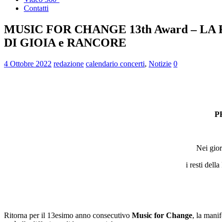
Contatti
MUSIC FOR CHANGE 13th Award – LA 
DI GIOIA e RANCORE
4 Ottobre 2022
redazione
calendario concerti
,
Notizie
0
P
Nei gio
i resti del
Ritorna per il 13esimo anno consecutivo
Music for Change
, la mani