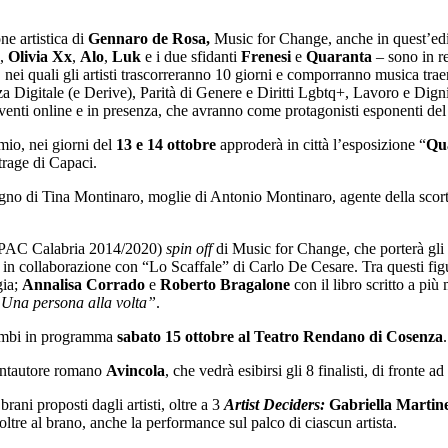
ne artistica di
Gennaro de Rosa,
Music for Change, anche in quest’ediz
,
Olivia Xx
,
Alo
,
Luk
e i due sfidanti
Frenesi
e
Quaranta
– sono in re
, nei quali gli artisti trascorreranno 10 giorni e comporranno musica tr
Digitale (e Derive), Parità di Genere e Diritti Lgbtq+, Lavoro e Digni
ti online e in presenza, che avranno come protagonisti esponenti del 
emio, nei giorni del
13 e 14 ottobre
approderà in città l’esposizione “
Qu
trage di Capaci.
 di Tina Montinaro, moglie di Antonio Montinaro, agente della scorta 
io (PAC Calabria 2014/2020)
spin off
di Music for Change, che porterà gli u
li in collaborazione con “Lo Scaffale” di Carlo De Cesare. Tra questi fig
gia;
Annalisa Corrado
e
Roberto Bragalone
con il libro scritto a pi
Una persona alla volta”
.
trambi in programma
sabato 15 ottobre al Teatro Rendano di Cosenza
.
cantautore romano
Avincola
, che vedrà esibirsi gli 8 finalisti, di fronte a
rani proposti dagli artisti, oltre a 3
Artist Deciders:
Gabriella Martine
oltre al brano, anche la performance sul palco di ciascun artista.