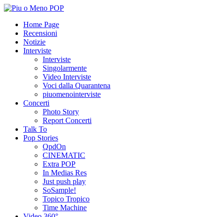
Home Page
Recensioni
Notizie
Interviste
Interviste
Singolarmente
Video Interviste
Voci dalla Quarantena
piuomenointerviste
Concerti
Photo Story
Report Concerti
Talk To
Pop Stories
QpdOn
CINEMATIC
Extra POP
In Medias Res
Just push play
SoSample!
Topico Tropico
Time Machine
Video 360°