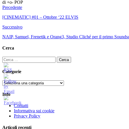
di +o- POP
Precedente
[CINEMATIC] #01 – Ottobre ‘22 ELVIS
Successivo
NAIP, Samuel, Frenetik e Orang3, Studio Cliché per il primo Soundsc
Cerca
Ricerca
per:
Categorie
Categorie
Info
Contatti
Informativa sui cookie
Privacy Policy
Articoli recenti