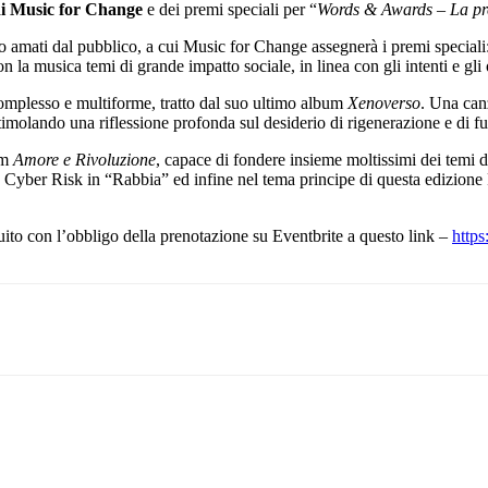
di Music for Change
e dei premi speciali per “
Words & Awards
– La p
olto amati dal pubblico, a cui Music for Change assegnerà i premi speciali
o con la musica temi di grande impatto sociale, in linea con gli intenti e
omplesso e multiforme, tratto dal suo ultimo album
Xenoverso
. Una canz
timolando una riflessione profonda sul desiderio di rigenerazione e di fu
um
Amore e Rivoluzione
, capace di fondere insieme moltissimi dei temi
e Cyber Risk in “Rabbia” ed infine nel tema principe di questa edizione
uito con l’obbligo della prenotazione su Eventbrite a questo link –
https