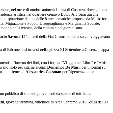
ione, nel mese di ottobre animerà la città di Cosenza, dove gli otto
sidenza artistica nel quartiere creativo BoCS Art
.
Sarà qui che
aendo ispirazione da una delle 8 aree tematiche proposte da Music for
tà, Migrazione e Popoli, Disuguaglianze e Marginalità Sociale,
mondo della musica, della cultura e del giornalismo.
arto Savona 15”,
i resti della Fiat Croma blindata su cui viaggiavano
di Falcone, e si troverà nella piazza XI Settembre a Cosenza, tappa
tenti all’interno dei libri, con i format “Viaggio nel Libro” e “Artisti
urano, solo per citarne alcuni:
Domenico De Masi
, per il format su
ù mani insieme ad
Alessandro Gassman
per Rigenerazione e
d un pubblico di studenti provenienti da scuole di tutt’Italia.
lli
, giovane tarantina, vincitrice di Area Sanremo 2019;
Zulù
dei 99