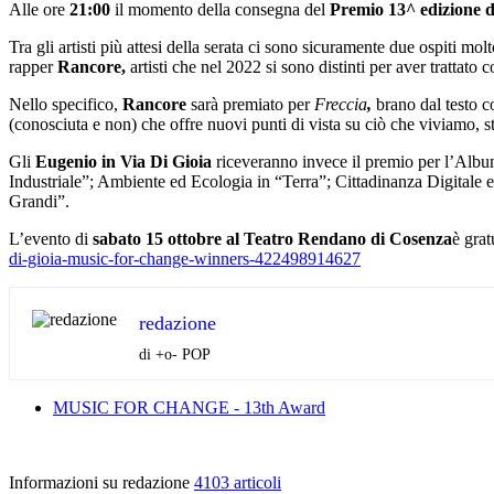
Alle ore
21
:00
il momento della consegna del
Premio 13^ edizione 
Tra gli artisti più attesi della serata ci sono sicuramente due ospiti m
rapper
Rancore,
artisti che nel 2022 si sono distinti per aver trattat
Nello specifico,
Rancore
sarà premiato per
Freccia
,
brano dal testo c
(conosciuta e non) che offre nuovi punti di vista su ciò che viviamo, s
Gli
Eugenio in
Via Di Gioia
riceveranno invece il premio per l’Alb
Industriale”; Ambiente ed Ecologia in “Terra”; Cittadinanza Digitale 
Grandi”.
L’evento di
sabato 15 ottobre al Teatro Rendano di Cosenza
è grat
di-gioia-music-for-change-winners-422498914627
redazione
di +o- POP
MUSIC FOR CHANGE - 13th Award
Informazioni su redazione
4103 articoli