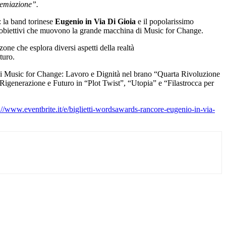
remiazione”.
: la band torinese
Eugenio
in Via Di Gioia
e il popolarissimo
 gli obiettivi che muovono la grande macchina di Music for Change.
one che esplora diversi aspetti della realtà
turo.
 di Music for Change: Lavoro e Dignità nel brano “Quarta Rivoluzione
 Rigenerazione e Futuro in “Plot Twist”, “Utopia” e “Filastrocca per
://www.eventbrite.it/e/biglietti-wordsawards-rancore-eugenio-in-via-