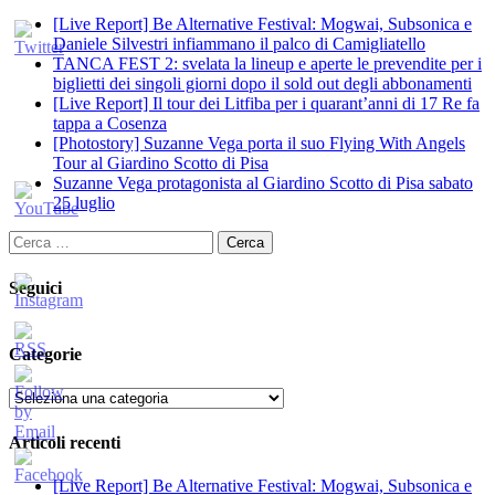
[Live Report] Be Alternative Festival: Mogwai, Subsonica e
Daniele Silvestri infiammano il palco di Camigliatello
TANCA FEST 2: svelata la lineup e aperte le prevendite per i
biglietti dei singoli giorni dopo il sold out degli abbonamenti
[Live Report] Il tour dei Litfiba per i quarant’anni di 17 Re fa
tappa a Cosenza
[Photostory] Suzanne Vega porta il suo Flying With Angels
Tour al Giardino Scotto di Pisa
Suzanne Vega protagonista al Giardino Scotto di Pisa sabato
25 luglio
Ricerca
per:
Seguici
Categorie
Categorie
Articoli recenti
[Live Report] Be Alternative Festival: Mogwai, Subsonica e