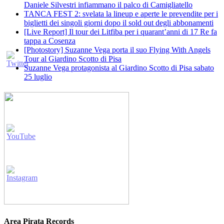
Daniele Silvestri infiammano il palco di Camigliatello
TANCA FEST 2: svelata la lineup e aperte le prevendite per i
biglietti dei singoli giorni dopo il sold out degli abbonamenti
[Live Report] Il tour dei Litfiba per i quarant’anni di 17 Re fa
tappa a Cosenza
[Photostory] Suzanne Vega porta il suo Flying With Angels
Tour al Giardino Scotto di Pisa
Suzanne Vega protagonista al Giardino Scotto di Pisa sabato
25 luglio
Area Pirata Records