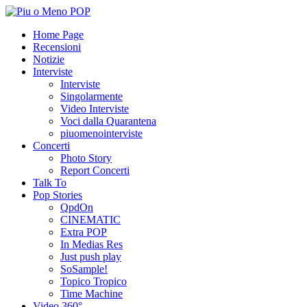
Home Page
Recensioni
Notizie
Interviste
Interviste
Singolarmente
Video Interviste
Voci dalla Quarantena
piuomenointerviste
Concerti
Photo Story
Report Concerti
Talk To
Pop Stories
QpdOn
CINEMATIC
Extra POP
In Medias Res
Just push play
SoSample!
Topico Tropico
Time Machine
Video 360°