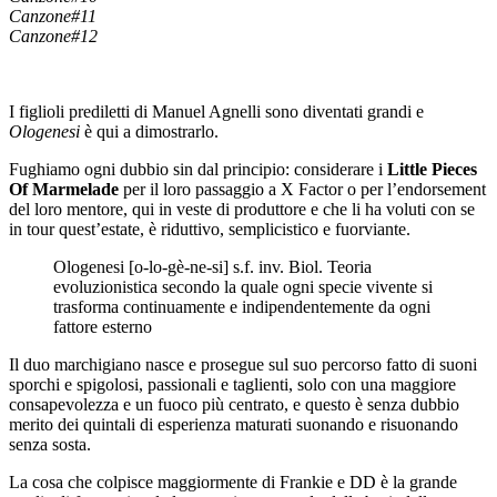
Canzone#11
Canzone#12
I figlioli prediletti di Manuel Agnelli sono diventati grandi e
Ologenesi
è qui a dimostrarlo.
Fughiamo ogni dubbio sin dal principio: considerare i
Little Pieces
Of Marmelade
per il loro passaggio a X Factor o per l’endorsement
del loro mentore, qui in veste di produttore e che li ha voluti con se
in tour quest’estate, è riduttivo, semplicistico e fuorviante.
Ologenesi [o-lo-gè-ne-si] s.f. inv. Biol. Teoria
evoluzionistica secondo la quale ogni specie vivente si
trasforma continuamente e indipendentemente da ogni
fattore esterno
Il duo marchigiano nasce e prosegue sul suo percorso fatto di suoni
sporchi e spigolosi, passionali e taglienti, solo con una maggiore
consapevolezza e un fuoco più centrato, e questo è senza dubbio
merito dei quintali di esperienza maturati suonando e risuonando
senza sosta.
La cosa che colpisce maggiormente di Frankie e DD è la grande