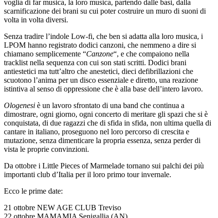
voglia di far musica, la loro musica, partendo dalle basi, dalla
scarnificazione dei brani su cui poter costruire un muro di suoni di
volta in volta diversi.
Senza tradire l’indole Low-fi, che ben si adatta alla loro musica, i
LPOM hanno registrato dodici canzoni, che nemmeno a dire si
chiamano semplicemente “
Canzone
“, e che compaiono nella
tracklist nella sequenza con cui son stati scritti. Dodici brani
antiestetici ma tutt’altro che anestetici, dieci defibrillazioni che
scuotono l’anima per un disco essenziale e diretto, una reazione
istintiva al senso di oppressione che è alla base dell’intero lavoro.
Ologenesi
è un lavoro sfrontato di una band che continua a
dimostrare, ogni giorno, ogni concerto di meritare gli spazi che si è
conquistata, di due ragazzi che di sfida in sfida, non ultima quella di
cantare in italiano, proseguono nel loro percorso di crescita e
mutazione, senza dimenticare la propria essenza, senza perder di
vista le proprie convinzioni.
Da ottobre i Little Pieces of Marmelade tornano sui palchi dei più
importanti club d’Italia per il loro primo tour invernale.
Ecco le prime date:
21 ottobre NEW AGE CLUB Treviso
22 ottobre MAMAMIA Senigallia (AN)