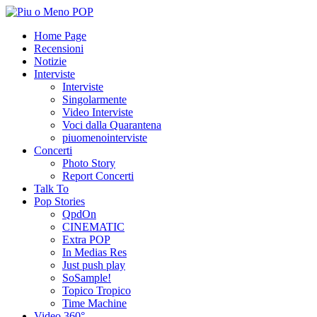
Home Page
Recensioni
Notizie
Interviste
Interviste
Singolarmente
Video Interviste
Voci dalla Quarantena
piuomenointerviste
Concerti
Photo Story
Report Concerti
Talk To
Pop Stories
QpdOn
CINEMATIC
Extra POP
In Medias Res
Just push play
SoSample!
Topico Tropico
Time Machine
Video 360°