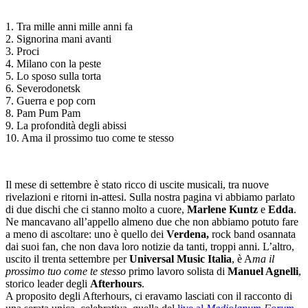
1. Tra mille anni mille anni fa
2. Signorina mani avanti
3. Proci
4. Milano con la peste
5. Lo sposo sulla torta
6. Severodonetsk
7. Guerra e pop corn
8. Pam Pum Pam
9. La profondità degli abissi
10. Ama il prossimo tuo come te stesso
Il mese di settembre è stato ricco di uscite musicali, tra nuove
rivelazioni e ritorni in-attesi. Sulla nostra pagina vi abbiamo parlato
di due dischi che ci stanno molto a cuore,
Marlene Kuntz
e
Edda
.
Ne mancavano all’appello almeno due che non abbiamo potuto fare
a meno di ascoltare: uno è quello dei
Verdena,
rock band osannata
dai suoi fan, che non dava loro notizie da tanti, troppi anni. L’altro,
uscito il trenta settembre per
Universal Music Italia
, è A
ma il
prossimo tuo come te stesso
primo lavoro solista di
Manuel Agnelli
,
storico leader degli
Afterhours
.
A proposito degli Afterhours, ci eravamo lasciati con il racconto di