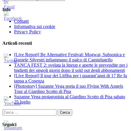
Info
Contatti
Informativa sui cookie
Privacy Policy
Articoli recenti
[Live Report] Be Alternative Festival: Mogwai, Subsonica e
Daniele Silvestri infiammano il palco di Camigliatello
TANCA FEST 2: svelata la lineup e aperte le prevendite per i
biglietti dei singoli giorni dopo il sold out degli abbonamenti
[Live Report] Il tour dei Litfiba per i quarant’anni di 17 Re fa
tappa a Cosenza
[Photostory] Suzanne Vega porta il suo Flying With Angels
Tour al Giardino Scotto di Pisa
Suzanne Vega protagonista al Giardino Scotto di Pisa sabato
25 luglio
Ricerca
per:
Seguici