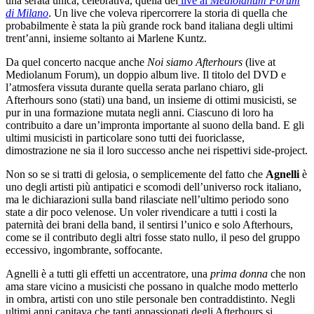
una serata unica, celebrativa, quella del
live al
Mediolanum Forum
di Milano
. Un live che voleva ripercorrere la storia di quella che
probabilmente è stata la più grande rock band italiana degli ultimi
trent’anni, insieme soltanto ai Marlene Kuntz.
Da quel concerto nacque anche
Noi siamo Afterhours
(live at
Mediolanum Forum), un doppio album live. Il titolo del DVD e
l’atmosfera vissuta durante quella serata parlano chiaro, gli
Afterhours sono (stati) una band, un insieme di ottimi musicisti, se
pur in una formazione mutata negli anni. Ciascuno di loro ha
contribuito a dare un’impronta importante al suono della band. E gli
ultimi musicisti in particolare sono tutti dei fuoriclasse,
dimostrazione ne sia il loro successo anche nei rispettivi side-project.
Non so se si tratti di gelosia, o semplicemente del fatto che
Agnelli
è
uno degli artisti più antipatici e scomodi dell’universo rock italiano,
ma le dichiarazioni sulla band rilasciate nell’ultimo periodo sono
state a dir poco velenose. Un voler rivendicare a tutti i costi la
paternità dei brani della band, il sentirsi l’unico e solo Afterhours,
come se il contributo degli altri fosse stato nullo, il peso del gruppo
eccessivo, ingombrante, soffocante.
Agnelli è a tutti gli effetti un accentratore, una
prima donna
che non
ama stare vicino a musicisti che possano in qualche modo metterlo
in ombra, artisti con uno stile personale ben contraddistinto. Negli
ultimi anni capitava che tanti appassionati degli Afterhours si