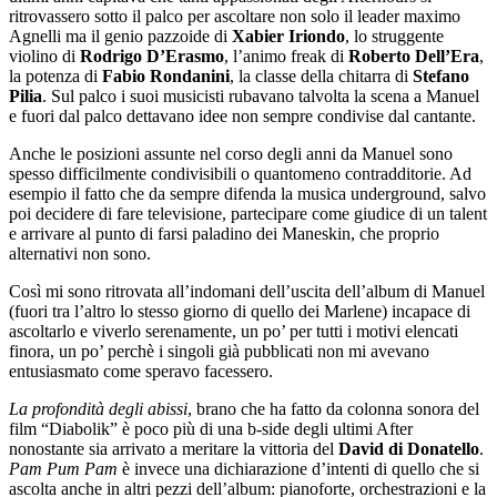
ritrovassero sotto il palco per ascoltare non solo il leader maximo
Agnelli ma il genio pazzoide di
Xabier Iriondo
, lo struggente
violino di
Rodrigo D’Erasmo
, l’animo freak di
Roberto Dell’Era
,
la potenza di
Fabio Rondanini
, la classe della chitarra di
Stefano
Pilia
. Sul palco i suoi musicisti rubavano talvolta la scena a Manuel
e fuori dal palco dettavano idee non sempre condivise dal cantante.
Anche le posizioni assunte nel corso degli anni da Manuel sono
spesso difficilmente condivisibili o quantomeno contradditorie. Ad
esempio il fatto che da sempre difenda la musica underground, salvo
poi decidere di fare televisione, partecipare come giudice di un talent
e arrivare al punto di farsi paladino dei Maneskin, che proprio
alternativi non sono.
Così mi sono ritrovata all’indomani dell’uscita dell’album di Manuel
(fuori tra l’altro lo stesso giorno di quello dei Marlene) incapace di
ascoltarlo e viverlo serenamente, un po’ per tutti i motivi elencati
finora, un po’ perchè i singoli già pubblicati non mi avevano
entusiasmato come speravo facessero.
La profondità degli abissi
, brano che ha fatto da colonna sonora del
film “Diabolik” è poco più di una b-side degli ultimi After
nonostante sia arrivato a meritare la vittoria del
David di Donatello
.
Pam Pum Pam
è invece una dichiarazione d’intenti di quello che si
ascolta anche in altri pezzi dell’album: pianoforte, orchestrazioni e la