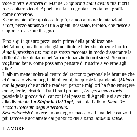
voce diretta e sincera di Manuel.
Signorina mani avanti
tira fuori il
rock chitarristico di Agnelli ma la sua grinta stavolta non graffia
come dovrebbe.
Sicuramente offre qualcosa in più, se non altro nelle intenzioni,
Proci,
pezzo abrasivo di un Agnelli incazzato, torbido, che riesce a
stupire e a lasciare il segno.
Fino a qui i quattro pezzi usciti prima della pubblicazione
dell’album, un album che già nel titolo è intenzionalmente ironico.
Ama il prossimo tuo come te stesso
racconta in modo dissacrante la
difficoltà che abbiamo nell’amare innanzitutto noi stessi. Se non ci
vogliamo bene, come possiamo pensare di riuscire a volerne agli
altri?
L’album mette inoltre al centro del racconto personale le brutture che
ci è toccato vivere negli ultimi tempi, tra queste la pandemia (
Milano
con la peste)
che anziché renderci persone migliori ha fatto emergere
crepe, ferite, cicatrici. Tra i brani proposti,
Lo sposo sulla torta
possiede la giocosità di canzoni del passato di Agnelli e si avvicina
alla divertente
La Sinfonia Dei Topi
, tratta dall’album
Siam Tre
Piccoli Porcellin degli Afterhours.
Severodonetsk
è invece un omaggio smaccato ad una delle canzoni
più famose e acclamate dal pubblico della band,
Male di Miele.
L’AMORE