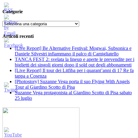
Categorie
Categorie
Articoli recenti
[Live Report] Be Alternative Festival: Mogwai, Subsonica e
Daniele Silvestri infiammano il palco di Camigliatello
TANCA FEST 2: svelata la lineup e aperte le prevendite per i
biglietti dei singoli giorni dopo il sold out degli abbonamenti
[Live Report] Il tour dei Litfiba per i quarant’anni di 17 Re fa
tappa a Cosenza
[Photostory] Suzanne Vega porta il suo Flying With Angels
Tour al Giardino Scotto di Pisa
Suzanne Vega protagonista al Giardino Scotto di Pisa sabato
25 luglio