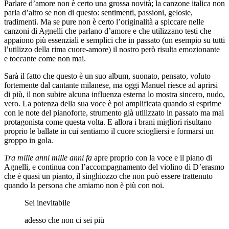
Parlare d’amore non è certo una grossa novità; la canzone italica non
parla d’altro se non di questo: sentimenti, passioni, gelosie,
tradimenti. Ma se pure non è certo l’originalità a spiccare nelle
canzoni di Agnelli che parlano d’amore e che utilizzano testi che
appaiono più essenziali e semplici che in passato (un esempio su tutti
l’utilizzo della rima cuore-amore) il nostro però risulta emozionante
e toccante come non mai.
Sarà il fatto che questo è un suo album, suonato, pensato, voluto
fortemente dal cantante milanese, ma oggi Manuel riesce ad aprirsi
di più, il non subire alcuna influenza esterna lo mostra sincero, nudo,
vero. La potenza della sua voce è poi amplificata quando si esprime
con le note del pianoforte, strumento già utilizzato in passato ma mai
protagonista come questa volta. E allora i brani migliori risultano
proprio le ballate in cui sentiamo il cuore sciogliersi e formarsi un
groppo in gola.
Tra mille anni mille anni fa
apre proprio con la voce e il piano di
Agnelli, e continua con l’accompagnamento del violino di D’erasmo
che è quasi un pianto, il singhiozzo che non può essere trattenuto
quando la persona che amiamo non è più con noi.
Sei inevitabile
adesso che non ci sei più