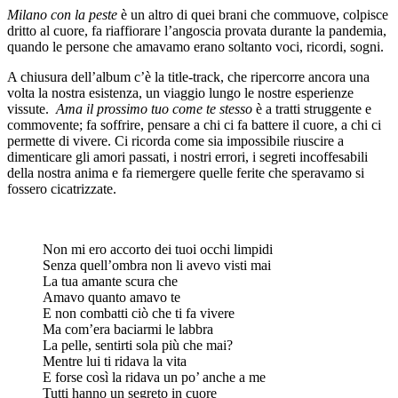
Milano con la peste
è un altro di quei brani che commuove, colpisce
dritto al cuore, fa riaffiorare l’angoscia provata durante la pandemia,
quando le persone che amavamo erano soltanto voci, ricordi, sogni.
A chiusura dell’album c’è la title-track, che ripercorre ancora una
volta la nostra esistenza, un viaggio lungo le nostre esperienze
vissute.
Ama il prossimo tuo come te stesso
è a tratti struggente e
commovente; fa soffrire, pensare a chi ci fa battere il cuore, a chi ci
permette di vivere. Ci ricorda come sia impossibile riuscire a
dimenticare gli amori passati, i nostri errori, i segreti incoffesabili
della nostra anima e fa riemergere quelle ferite che speravamo si
fossero cicatrizzate.
Non mi ero accorto dei tuoi occhi limpidi
Senza quell’ombra non li avevo visti mai
La tua amante scura che
Amavo quanto amavo te
E non combatti ciò che ti fa vivere
Ma com’era baciarmi le labbra
La pelle, sentirti sola più che mai?
Mentre lui ti ridava la vita
E forse così la ridava un po’ anche a me
Tutti hanno un segreto in cuore