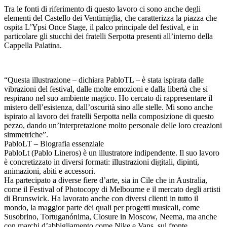
Tra le fonti di riferimento di questo lavoro ci sono anche degli
elementi del Castello dei Ventimiglia, che caratterizza la piazza che
ospita L’Ypsi Once Stage, il palco principale del festival, e in
particolare gli stucchi dei fratelli Serpotta presenti all’interno della
Cappella Palatina.
“Questa illustrazione – dichiara PabloTL – è stata ispirata dalle
vibrazioni del festival, dalle molte emozioni e dalla libertà che si
respirano nel suo ambiente magico. Ho cercato di rappresentare il
mistero dell’esistenza, dall’oscurità sino alle stelle. Mi sono anche
ispirato al lavoro dei fratelli Serpotta nella composizione di questo
pezzo, dando un’interpretazione molto personale delle loro creazioni
simmetriche”.
PabloLT – Biografia essenziale
PabloLt (Pablo Lineros) è un illustratore indipendente. Il suo lavoro
è concretizzato in diversi formati: illustrazioni digitali, dipinti,
animazioni, abiti e accessori.
Ha partecipato a diverse fiere d’arte, sia in Cile che in Australia,
come il Festival of Photocopy di Melbourne e il mercato degli artisti
di Brunswick. Ha lavorato anche con diversi clienti in tutto il
mondo, la maggior parte dei quali per progetti musicali, come
Susobrino, Tortuganónima, Closure in Moscow, Neema, ma anche
con marchi d’abbigliamento come Nike e Vans, sul fronte