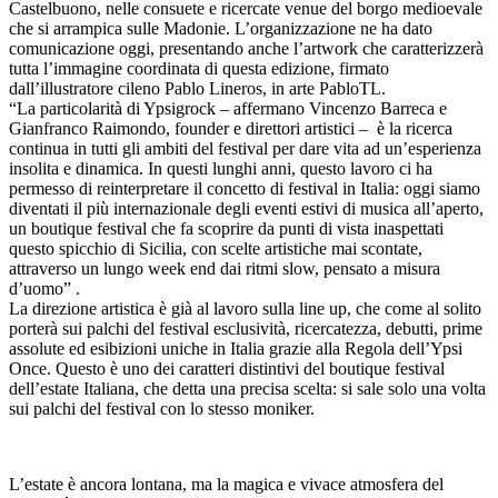
Castelbuono, nelle consuete e ricercate venue del borgo medioevale
che si arrampica sulle Madonie. L’organizzazione ne ha dato
comunicazione oggi, presentando anche l’artwork che caratterizzerà
tutta l’immagine coordinata di questa edizione, firmato
dall’illustratore cileno Pablo Lineros, in arte PabloTL.
“La particolarità di Ypsigrock – affermano Vincenzo Barreca e
Gianfranco Raimondo, founder e direttori artistici – è la ricerca
continua in tutti gli ambiti del festival per dare vita ad un’esperienza
insolita e dinamica. In questi lunghi anni, questo lavoro ci ha
permesso di reinterpretare il concetto di festival in Italia: oggi siamo
diventati il più internazionale degli eventi estivi di musica all’aperto,
un boutique festival che fa scoprire da punti di vista inaspettati
questo spicchio di Sicilia, con scelte artistiche mai scontate,
attraverso un lungo week end dai ritmi slow, pensato a misura
d’uomo” .
La direzione artistica è già al lavoro sulla line up, che come al solito
porterà sui palchi del festival esclusività, ricercatezza, debutti, prime
assolute ed esibizioni uniche in Italia grazie alla Regola dell’Ypsi
Once. Questo è uno dei caratteri distintivi del boutique festival
dell’estate Italiana, che detta una precisa scelta: si sale solo una volta
sui palchi del festival con lo stesso moniker.
L’estate è ancora lontana, ma la magica e vivace atmosfera del