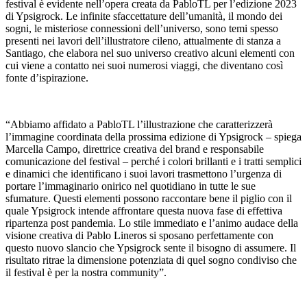
festival è evidente nell’opera creata da PabloTL per l’edizione 2023
di Ypsigrock. Le infinite sfaccettature dell’umanità, il mondo dei
sogni, le misteriose connessioni dell’universo, sono temi spesso
presenti nei lavori dell’illustratore cileno, attualmente di stanza a
Santiago, che elabora nel suo universo creativo alcuni elementi con
cui viene a contatto nei suoi numerosi viaggi, che diventano così
fonte d’ispirazione.
“Abbiamo affidato a PabloTL l’illustrazione che caratterizzerà
l’immagine coordinata della prossima edizione di Ypsigrock – spiega
Marcella Campo, direttrice creativa del brand e responsabile
comunicazione del festival – perché i colori brillanti e i tratti semplici
e dinamici che identificano i suoi lavori trasmettono l’urgenza di
portare l’immaginario onirico nel quotidiano in tutte le sue
sfumature. Questi elementi possono raccontare bene il piglio con il
quale Ypsigrock intende affrontare questa nuova fase di effettiva
ripartenza post pandemia. Lo stile immediato e l’animo audace della
visione creativa di Pablo Lineros si sposano perfettamente con
questo nuovo slancio che Ypsigrock sente il bisogno di assumere. Il
risultato ritrae la dimensione potenziata di quel sogno condiviso che
il festival è per la nostra community”.