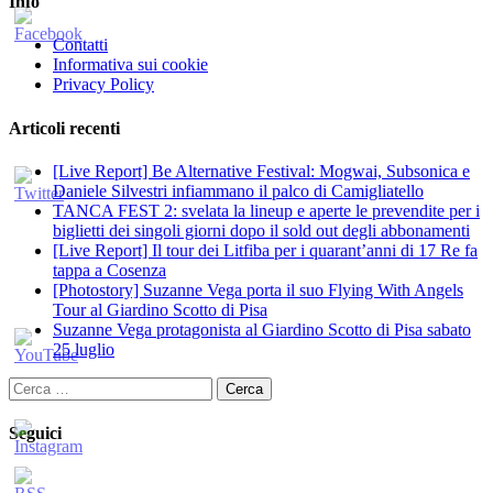
Info
Contatti
Informativa sui cookie
Privacy Policy
Articoli recenti
[Live Report] Be Alternative Festival: Mogwai, Subsonica e
Daniele Silvestri infiammano il palco di Camigliatello
TANCA FEST 2: svelata la lineup e aperte le prevendite per i
biglietti dei singoli giorni dopo il sold out degli abbonamenti
[Live Report] Il tour dei Litfiba per i quarant’anni di 17 Re fa
tappa a Cosenza
[Photostory] Suzanne Vega porta il suo Flying With Angels
Tour al Giardino Scotto di Pisa
Suzanne Vega protagonista al Giardino Scotto di Pisa sabato
25 luglio
Ricerca
per:
Seguici