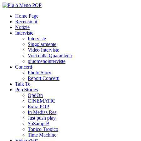
Home Page
Recensioni
Notizie
Interviste
Interviste
Singolarmente
Video Interviste
Voci dalla Quarantena
piuomenointerviste
Concerti
Photo Story
Report Concerti
Talk To
Pop Stories
QpdOn
CINEMATIC
Extra POP
In Medias Res
Just push play
SoSample!
Topico Tropico
Time Machine
Video 360°