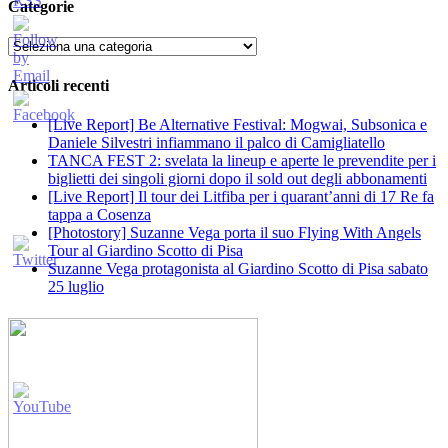
Categorie
Categorie
Articoli recenti
[Live Report] Be Alternative Festival: Mogwai, Subsonica e
Daniele Silvestri infiammano il palco di Camigliatello
TANCA FEST 2: svelata la lineup e aperte le prevendite per i
biglietti dei singoli giorni dopo il sold out degli abbonamenti
[Live Report] Il tour dei Litfiba per i quarant’anni di 17 Re fa
tappa a Cosenza
[Photostory] Suzanne Vega porta il suo Flying With Angels
Tour al Giardino Scotto di Pisa
Suzanne Vega protagonista al Giardino Scotto di Pisa sabato
25 luglio