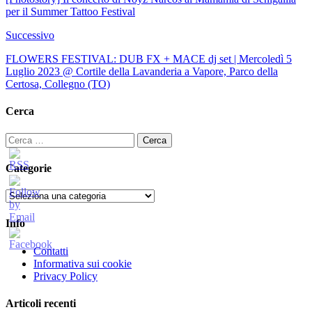
per il Summer Tattoo Festival
Successivo
FLOWERS FESTIVAL: DUB FX + MACE dj set | Mercoledì 5
Luglio 2023 @ Cortile della Lavanderia a Vapore, Parco della
Certosa, Collegno (TO)
Cerca
Ricerca
per:
Categorie
Categorie
Info
Contatti
Informativa sui cookie
Privacy Policy
Articoli recenti