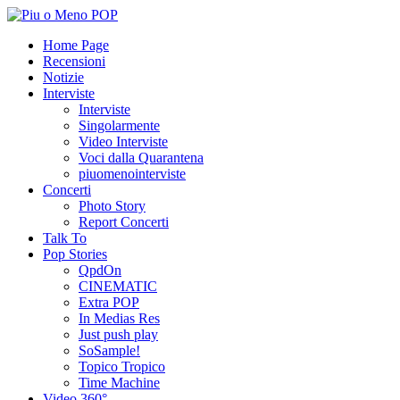
Home Page
Recensioni
Notizie
Interviste
Interviste
Singolarmente
Video Interviste
Voci dalla Quarantena
piuomenointerviste
Concerti
Photo Story
Report Concerti
Talk To
Pop Stories
QpdOn
CINEMATIC
Extra POP
In Medias Res
Just push play
SoSample!
Topico Tropico
Time Machine
Video 360°