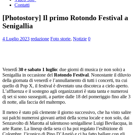
Contatti
[Photostory] Il primo Rotondo Festival a
Senigallia
4 Luglio 2023
redazione
Foto storie
,
Notizie
0
Venerdì
30 e sabato 1 luglio
: due giorni di musica (e non solo) a
Senigallia in occasione del
Rotondo Festival
. Nonostante il diluvio
della giornata di venerdì e l’annullamento di tutti i concerti, tra cui
quello di Pop X, il festival è diventato una discoteca a cielo aperto.
L’affluenza e il sostegno agli organizzatori è stata tanta e numerosi
dj set si sono susseguiti, a partire dalle 18 del pomeriggio fino alle 3
di notte, alla faccia del maltempo.
Il meteo è stato più clemente il giorno successivo, che ha visto salire
sui palchi numerosi giovani artisti della scena locale e non solo, dai
Senzavolto di Marotta al talentuoso senigalliese Luigi Bevilacqua, in
arte Rame. La lineup della sera ci ha poi regalato l’esibizione di
Colombre, l’iconico di Pino D’Angiò e ci ha fatto ballare con gli