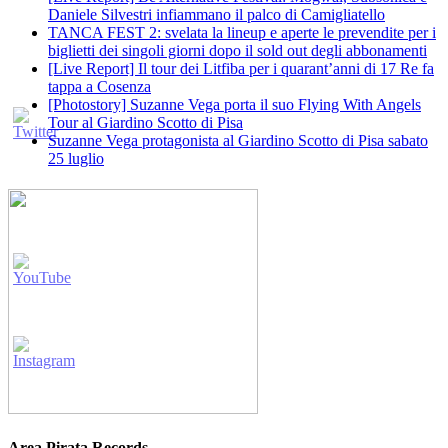
Daniele Silvestri infiammano il palco di Camigliatello
TANCA FEST 2: svelata la lineup e aperte le prevendite per i
biglietti dei singoli giorni dopo il sold out degli abbonamenti
[Live Report] Il tour dei Litfiba per i quarant’anni di 17 Re fa
tappa a Cosenza
[Photostory] Suzanne Vega porta il suo Flying With Angels
Tour al Giardino Scotto di Pisa
Suzanne Vega protagonista al Giardino Scotto di Pisa sabato
25 luglio
Area Pirata Records