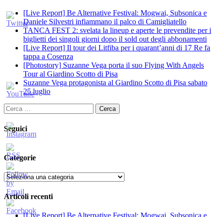
[Live Report] Be Alternative Festival: Mogwai, Subsonica e
Daniele Silvestri infiammano il palco di Camigliatello
TANCA FEST 2: svelata la lineup e aperte le prevendite per i
biglietti dei singoli giorni dopo il sold out degli abbonamenti
[Live Report] Il tour dei Litfiba per i quarant’anni di 17 Re fa
tappa a Cosenza
[Photostory] Suzanne Vega porta il suo Flying With Angels
Tour al Giardino Scotto di Pisa
Suzanne Vega protagonista al Giardino Scotto di Pisa sabato
25 luglio
Ricerca
per:
Seguici
Categorie
Categorie
Articoli recenti
[Live Report] Be Alternative Festival: Mogwai, Subsonica e