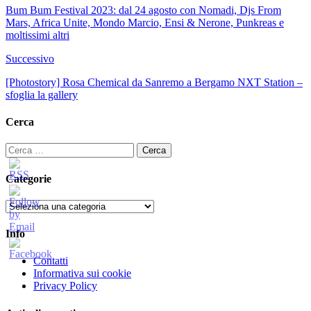
Bum Bum Festival 2023: dal 24 agosto con Nomadi, Djs From
Mars, Africa Unite, Mondo Marcio, Ensi & Nerone, Punkreas e
moltissimi altri
Successivo
[Photostory] Rosa Chemical da Sanremo a Bergamo NXT Station –
sfoglia la gallery
Cerca
Ricerca
per:
Categorie
Categorie
Info
Contatti
Informativa sui cookie
Privacy Policy