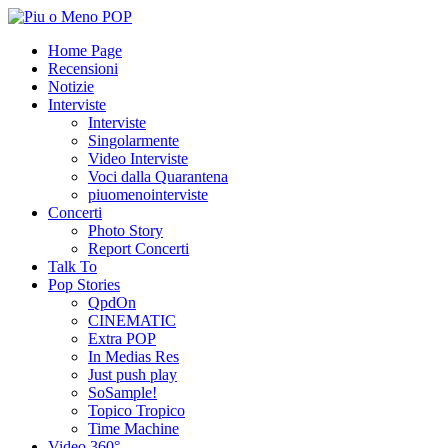
Home Page
Recensioni
Notizie
Interviste
Interviste
Singolarmente
Video Interviste
Voci dalla Quarantena
piuomenointerviste
Concerti
Photo Story
Report Concerti
Talk To
Pop Stories
QpdOn
CINEMATIC
Extra POP
In Medias Res
Just push play
SoSample!
Topico Tropico
Time Machine
Video 360°