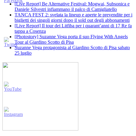
[Live Report] Be Alternative Festival: Mogwai, Subsonica e
Daniele Silvestri infiammano il palco di Camigliatello
TANCA FEST 2: svelata la lineup e aperte le prevendite per i
biglietti dei singoli giorni dopo il sold out degli abbonamenti
[Live Report] Il tour dei Litfiba per i quarant’anni di 17 Re fa
tappa a Cosenza
[Photostory] Suzanne Vega porta il suo Flying With Angels
Tour al Giardino Scotto di Pisa
Suzanne Vega protagonista al Giardino Scotto di Pisa sabato
25 luglio