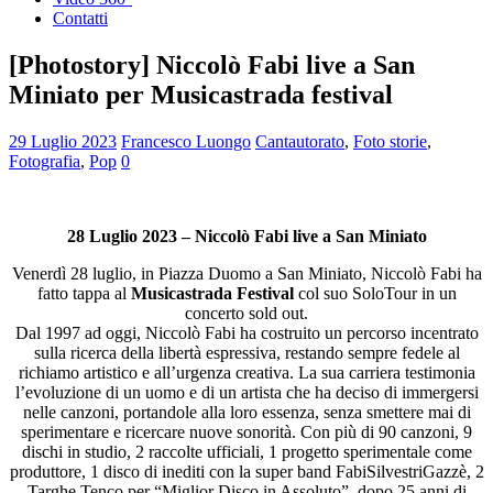
Contatti
[Photostory] Niccolò Fabi live a San
Miniato per Musicastrada festival
29 Luglio 2023
Francesco Luongo
Cantautorato
,
Foto storie
,
Fotografia
,
Pop
0
28 Luglio 2023 – Niccolò Fabi live a San Miniato
Venerdì 28 luglio, in Piazza Duomo a San Miniato, Niccolò Fabi ha
fatto tappa al
Musicastrada Festival
col suo SoloTour in un
concerto sold out.
Dal 1997 ad oggi, Niccolò Fabi ha costruito un percorso incentrato
sulla ricerca della libertà espressiva, restando sempre fedele al
richiamo artistico e all’urgenza creativa. La sua carriera testimonia
l’evoluzione di un uomo e di un artista che ha deciso di immergersi
nelle canzoni, portandole alla loro essenza, senza smettere mai di
sperimentare e ricercare nuove sonorità. Con più di 90 canzoni, 9
dischi in studio, 2 raccolte ufficiali, 1 progetto sperimentale come
produttore, 1 disco di inediti con la super band FabiSilvestriGazzè, 2
Targhe Tenco per “Miglior Disco in Assoluto”, dopo 25 anni di