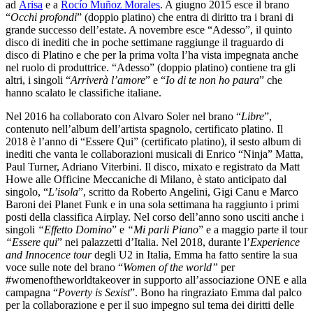
ad
Arisa
e a
Rocío Muñoz Morales
. A giugno 2015 esce il brano
“
Occhi profondi
” (doppio platino) che entra di diritto tra i brani di
grande successo dell’estate. A novembre esce “Adesso”, il quinto
disco di inediti che in poche settimane raggiunge il traguardo di
disco di Platino e che per la prima volta l’ha vista impegnata anche
nel ruolo di produttrice. “Adesso” (doppio platino) contiene tra gli
altri, i singoli “
Arriverà l’amore
” e “
Io di te non ho paura
” che
hanno scalato le classifiche italiane.
Nel 2016 ha collaborato con Alvaro Soler nel brano “
Libre
”,
contenuto nell’album dell’artista spagnolo, certificato platino. Il
2018 è l’anno di “Essere Qui” (certificato platino), il sesto album di
inediti che vanta le collaborazioni musicali di Enrico “Ninja” Matta,
Paul Turner, Adriano Viterbini. Il disco, mixato e registrato da Matt
Howe alle Officine Meccaniche di Milano, è stato anticipato dal
singolo, “
L’isola
”, scritto da Roberto Angelini, Gigi Canu e Marco
Baroni dei Planet Funk e in una sola settimana ha raggiunto i primi
posti della classifica Airplay. Nel corso dell’anno sono usciti anche i
singoli
“Effetto Domino
” e
“Mi parli Piano
” e a maggio parte il tour
“Essere qui
” nei palazzetti d’Italia. Nel 2018, durante l’
Experience
and Innocence tour
degli U2 in Italia, Emma ha fatto sentire la sua
voce sulle note del brano “
Women of the world”
per
#womenoftheworldtakeover in supporto all’associazione ONE e alla
campagna “
Poverty is Sexist
”. Bono ha ringraziato Emma dal palco
per la collaborazione e per il suo impegno sul tema dei diritti delle