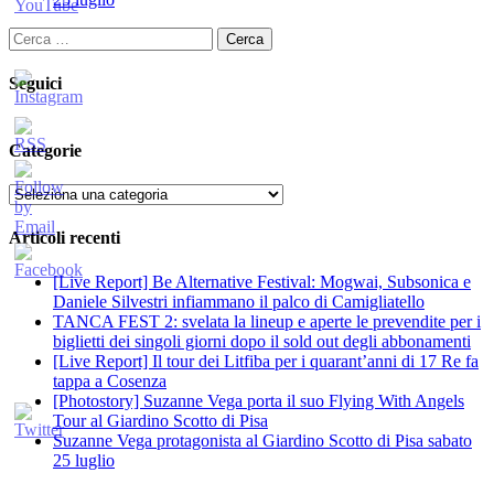
Ricerca
per:
Seguici
Categorie
Categorie
Articoli recenti
[Live Report] Be Alternative Festival: Mogwai, Subsonica e
Daniele Silvestri infiammano il palco di Camigliatello
TANCA FEST 2: svelata la lineup e aperte le prevendite per i
biglietti dei singoli giorni dopo il sold out degli abbonamenti
[Live Report] Il tour dei Litfiba per i quarant’anni di 17 Re fa
tappa a Cosenza
[Photostory] Suzanne Vega porta il suo Flying With Angels
Tour al Giardino Scotto di Pisa
Suzanne Vega protagonista al Giardino Scotto di Pisa sabato
25 luglio