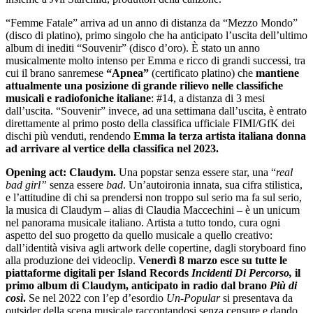
“Femme Fatale” arriva ad un anno di distanza da “Mezzo Mondo”
(disco di platino), primo singolo che ha anticipato l’uscita dell’ultimo
album di inediti “Souvenir” (disco d’oro). È stato un anno
musicalmente molto intenso per Emma e ricco di grandi successi, tra
cui il brano sanremese
“Apnea”
(certificato platino) che
mantiene
attualmente una posizione di grande rilievo nelle classifiche
musicali e radiofoniche italiane
: #14, a distanza di 3 mesi
dall’uscita. “Souvenir” invece, ad una settimana dall’uscita, è entrato
direttamente al primo posto della classifica ufficiale FIMI/GfK dei
dischi più venduti, rendendo
Emma la terza artista italiana donna
ad arrivare al vertice della classifica nel 2023.
Opening act: Claudym.
Una popstar senza essere star, una “
real
bad girl”
senza essere
bad
. Un’autoironia innata, sua cifra stilistica,
e l’attitudine di chi sa prendersi non troppo sul serio ma fa sul serio,
la musica di Claudym – alias di Claudia Maccechini – è un unicum
nel panorama musicale italiano. Artista a tutto tondo, cura ogni
aspetto del suo progetto da quello musicale a quello creativo:
dall’identità visiva agli artwork delle copertine, dagli storyboard fino
alla produzione dei videoclip.
Venerdì 8 marzo esce su tutte le
piattaforme digitali per Island Records
Incidenti Di Percorso,
il
primo album di Claudym, anticipato in radio dal brano
Più di
così
.
Se nel 2022 con l’ep d’esordio
Un-Popular
si presentava da
outsider della scena musicale raccontandosi senza censure e dando