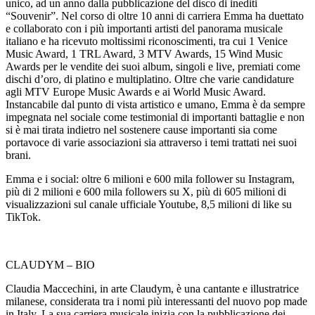
unico, ad un anno dalla pubblicazione del disco di inediti
“Souvenir”. Nel corso di oltre 10 anni di carriera Emma ha duettato
e collaborato con i più importanti artisti del panorama musicale
italiano e ha ricevuto moltissimi riconoscimenti, tra cui 1 Venice
Music Award, 1 TRL Award, 3 MTV Awards, 15 Wind Music
Awards per le vendite dei suoi album, singoli e live, premiati come
dischi d’oro, di platino e multiplatino. Oltre che varie candidature
agli MTV Europe Music Awards e ai World Music Award.
Instancabile dal punto di vista artistico e umano, Emma è da sempre
impegnata nel sociale come testimonial di importanti battaglie e non
si è mai tirata indietro nel sostenere cause importanti sia come
portavoce di varie associazioni sia attraverso i temi trattati nei suoi
brani.
Emma e i social: oltre 6 milioni e 600 mila follower su Instagram,
più di 2 milioni e 600 mila followers su X, più di 605 milioni di
visualizzazioni sul canale ufficiale Youtube, 8,5 milioni di like su
TikTok.
CLAUDYM – BIO
Claudia Maccechini, in arte Claudym, è una cantante e illustratrice
milanese, considerata tra i nomi più interessanti del nuovo pop made
in Italy. La sua carriera musicale inizia con la pubblicazione dei