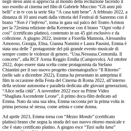
negli stessi anni si approccia al mondo della recitazione facendo il
suo esordio al cinema nel film di Gabriele Muccino “Gli anni più
belli” e in tv con la serie Sky “A casa tutti bene”. A febbraio 2022, a
distanza di 10 anni esatti dalla vittoria del Festival di Sanremo con il
brano
“Non è l’inferno
”, torna in gara sul palco del Teatro Ariston
per la 72esima edizione della Kermesse con il brano
“Ogni volta è
così”
(certificato platino), contenuto in un 45 giri esclusivo e da
collezione. A giugno 2022, insieme a Fiorella Mannoia, Alessandra
Amoroso, Giorgia, Elisa, Gianna Nannini e Laura Pausini, Emma è
stata una delle 7 protagoniste del più grande evento musicale di
sempre contro le violenze di genere, “Una.Nessuna.Centomila. Il
concerto”, alla RCF Arena Reggio Emilia (Campovolo). Ad ottobre
2022, dopo essere stata scelta come protagonista da Stefano
Chiantini per il suo nuovo progetto cinematografico “Il Ritorno”
(nelle sale a dicembre 2022), Emma ha presentato in anteprima il
film in occasione della Festa del Cinema di Roma 2022, all’interno
della sezione autonoma e parallela dedicata alle giovani generazioni,
“Alice nella città”. A novembre 2022 esce su Prime Video
“Sbagliata Ascendente Leone”, il primo docu-film dedicato ad
Emma. Nato da una sua idea, Emma racconta per la prima volta in
prima persona sé stessa, come artista e come donna.
Ad aprile 2023, Emma torna con “
Mezzo Mondo
” (certificato
platino) brano che segna la strada del suo nuovo ritorno musicale e
che è stato certificato platino. A giugno esce “
Taxi sulla luna
”