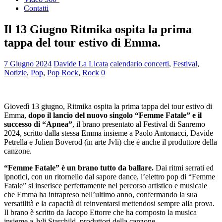
Contatti
Il 13 Giugno Ritmika ospita la prima
tappa del tour estivo di Emma.
7 Giugno 2024
Davide La Licata
calendario concerti
,
Festival
,
Notizie
,
Pop
,
Pop Rock
,
Rock
0
Giovedì 13 giugno, Ritmika ospita la prima tappa del tour estivo di
Emma,
dopo il lancio del nuovo singolo “Femme Fatale” e il
successo di “Apnea”
, il brano presentato al Festival di Sanremo
2024, scritto dalla stessa Emma insieme a Paolo Antonacci, Davide
Petrella e Julien Boverod (in arte Jvli) che è anche il produttore della
canzone.
“Femme Fatale” è un brano tutto da ballare.
Dai ritmi serrati ed
ipnotici, con un ritornello dal sapore dance, l’elettro pop di “Femme
Fatale” si inserisce perfettamente nel percorso artistico e musicale
che Emma ha intrapreso nell’ultimo anno, confermando la sua
versatilità e la capacità di reinventarsi mettendosi sempre alla prova.
Il brano è scritto da Jacopo Ettorre che ha composto la musica
insieme a Jvli Starchild, produttori della canzone.