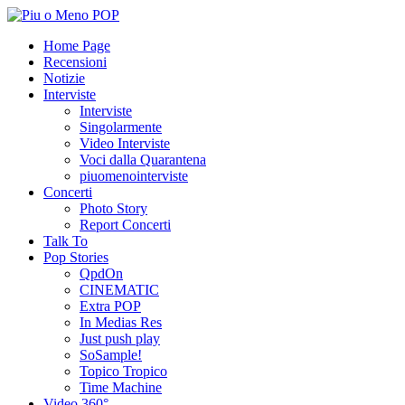
Home Page
Recensioni
Notizie
Interviste
Interviste
Singolarmente
Video Interviste
Voci dalla Quarantena
piuomenointerviste
Concerti
Photo Story
Report Concerti
Talk To
Pop Stories
QpdOn
CINEMATIC
Extra POP
In Medias Res
Just push play
SoSample!
Topico Tropico
Time Machine
Video 360°