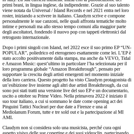
primi brani, in lingua inglese, da indipendente. Grazie al suo talento
viene notata da Universal / Island Records e nel 2021 entra nel loro
roster, iniziando a scrivere in italiano. Claudym scrive e compone
personalmente le sue canzoni, nelle quali affronta tematiche molto
intime e personali ma allo stesso tempo comuni alla maggior parte
degli ascoltatori, fondendo il nuovo pop con tappeti elettronici dal
retrogusto internazionale.
Dopo i primi singoli con Island, nel 2022 esce il suo primo EP “UN-
POPULAR”, poliedrico ed eterogeneo esattamente come lei. L’EP è
stato accolto positivamente dalla stampa, ma anche da VEVO, Tidal
e Amazon Music: quest’ultimo in particolare l’ha selezionata per il
loro programma globale “Amazon Breakthrough”, pensato per
supportare la crescita degli artisti emergenti nel momento iniziale
della loro carriera. Questo progetto ha visto Claudym protagonista di
un’esibizione live insieme agli altri due artisti Breakthrough, da cui
sono poi stati tratti una versione live del suo EP e un documentario,
uscito a ottobre su Prime Video. Nella primavera 2022 è iniziato il
suo tour italiano, a cui si sommano le date come opening act dei
Pinguini Tattici Nucleari per due date a Firenze e una al
Mediolanum Forum, tutte e tre sold out e la partecipazione al MI
AMI.
Claudym non si considera solo una musicista, perché cura ogni
aspetto visivo delle sue copertine e dei suoi videoclip, partecipando