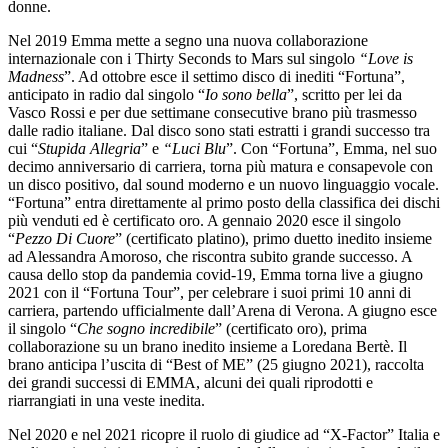
donne.
Nel 2019 Emma mette a segno una nuova collaborazione
internazionale con i Thirty Seconds to Mars sul singolo
“Love is
Madness
”. Ad ottobre esce il settimo disco di inediti “Fortuna”,
anticipato in radio dal singolo “
Io sono bella
”, scritto per lei da
Vasco Rossi e per due settimane consecutive brano più trasmesso
dalle radio italiane. Dal disco sono stati estratti i grandi successo tra
cui “
Stupida Allegria
” e
“Luci Blu
”. Con “Fortuna”, Emma, nel suo
decimo anniversario di carriera, torna più matura e consapevole con
un disco positivo, dal sound moderno e un nuovo linguaggio vocale.
“Fortuna” entra direttamente al primo posto della classifica dei dischi
più venduti ed è certificato oro. A gennaio 2020 esce il singolo
“
Pezzo Di Cuore
” (certificato platino), primo duetto inedito insieme
ad Alessandra Amoroso, che riscontra subito grande successo. A
causa dello stop da pandemia covid-19, Emma torna live a giugno
2021 con il “Fortuna Tour”, per celebrare i suoi primi 10 anni di
carriera, partendo ufficialmente dall’Arena di Verona. A giugno esce
il singolo “
Che sogno incredibile
” (certificato oro), prima
collaborazione su un brano inedito insieme a Loredana Bertè. Il
brano anticipa l’uscita di “Best of ME” (25 giugno 2021), raccolta
dei grandi successi di EMMA, alcuni dei quali riprodotti e
riarrangiati in una veste inedita.
Nel 2020 e nel 2021 ricopre il ruolo di giudice ad “X-Factor” Italia e