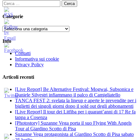
Ricerca
per:
Categorie
Categorie
Info
Contatti
Informativa sui cookie
Privacy Policy
Articoli recenti
[Live Report] Be Alternative Festival: Mogwai, Subsonica e
Daniele Silvestri infiammano il palco di Camigliatello
TANCA FEST 2: svelata la lineup e aperte le prevendite per i
biglietti dei singoli giorni dopo il sold out degli abbonamenti
[Live Report] Il tour dei Litfiba per i quarant’anni di 17 Re fa
tappa a Cosenza
[Photostory] Suzanne Vega porta il suo Flying With Angels
Tour al Giardino Scotto di Pisa
Suzanne Vega protagonista al Giardino Scotto di Pisa sabato
25 luglio