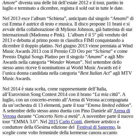
Amore
” diventa una delle hit dell’estate 2012 e il tour, partito in
luglio e terminato a dicembre, registra il sold out in tutte le date.
Nel 2013 esce l’album “Schiena”, anticipato dal singolo “
Amami
” di
cui Emma è autrice di testo e musica. Il disco propone 11 brani e si
avvale della collaborazione di Mylious Johnson, già batterista di star
internazionali (Madonna e Pink). L’album è il 5° più venduto del
2013 e debutta al primo posto in classifica FIMI conquistando a
dicembre il doppio platino. Nel giugno 2013 viene premiata ai Wind
Music Awards 2013 con il Premio CD Oro per “
Schiena
” e come
Premio Digital Songs Platino per il singolo “
Amami
” e agli Mtv
Awards nella categoria “
Wonder Woman
”. Nel settembre dello
stesso anno riceve 6 nominations ai World Music Awards ed è
l’unica donna candidata nella categoria “
Best Italian Act
” agli MTV
Music Awards.
Nel 2014 è stata scelta, come rappresentante dell’Italia,
all’Eurovision Song Contest 2014 con il brano “
La mia città
”. A
luglio, con un concerto-evento all’Arena di Verona accompagnata
da un’orchestra di 13 elementi, parte il tour “
Emma limited edition
”.
A settembre dello stesso anno duetta con Pino Daniele all’
Arena di
Verona
durante “
Concerto Nero a metà
”. A novembre parte il nuovo
tour “EMMA 3.0”.
Nel
2015
Carlo Conti
, direttore artistico e
conduttore della 65esima edizione del
Festival di Sanremo
, la
sceglie come volto femminile della kermesse canora accanto