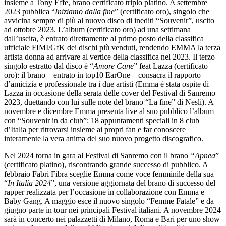
insieme a Tony Effe, brano certificato triplo platino. A settembre
2023 pubblica “
Iniziamo dalla fine
” (certificato oro), singolo che
avvicina sempre di più al nuovo disco di inediti “Souvenir”, uscito
ad ottobre 2023. L’album (certificato oro) ad una settimana
dall’uscita, è entrato direttamente al primo posto della classifica
ufficiale FIMI/GfK dei dischi più venduti, rendendo EMMA la terza
artista donna ad arrivare al vertice della classifica nel 2023. Il terzo
singolo estratto dal disco è “
Amore Cane
” feat Lazza (certificato
oro): il brano – entrato in top10 EarOne – consacra il rapporto
d’amicizia e professionale tra i due artisti (Emma è stata ospite di
Lazza in occasione della serata delle cover del Festival di Sanremo
2023, duettando con lui sulle note del brano “La fine” di Nesli). A
novembre e dicembre Emma presenta live al suo pubblico l’album
con “Souvenir in da club”: 18 appuntamenti speciali in 8 club
d’Italia per ritrovarsi insieme ai propri fan e far conoscere
interamente la vera anima del suo nuovo progetto discografico.
Nel 2024 torna in gara al Festival di Sanremo con il brano
“Apnea
”
(certificato platino), riscontrando grande successo di pubblico. A
febbraio Fabri Fibra sceglie Emma come voce femminile della sua
“
In Italia 2024
”, una versione aggiornata del brano di successo del
rapper realizzata per l’occasione in collaborazione con Emma e
Baby Gang. A maggio esce il nuovo singolo “Femme Fatale” e da
giugno parte in tour nei principali Festival italiani. A novembre 2024
sarà in concerto nei palazzetti di Milano, Roma e Bari per uno show