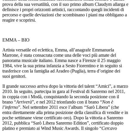
prova della sua versatilità, con il suo primo album
Claudym allarga e
definisce i propri orizzonti artistici, raccontando quegli incidenti di
percorso e quelle deviazioni che scombinano i piani ma obbligano a
reagire e scoprirsi.
EMMA – BIO
Artista versatile ed eclettica, Emma, all’anagrafe Emmanuela
Marrone, è stata consacrata come una delle voci più amate del
panorama musicale italiano. Emma nasce a Firenze il 25 maggio
1984, vive la sua prima infanzia a Sesto Fiorentino e in seguito si
trasferisce con la famiglia ad Aradeo (Puglia), terra d’origine dei
suoi genitori.
Il grande successo arriva dopo la vittoria del talent “Amici”, a marzo
2010. In seguito, partecipa in gara al Festival di Sanremo nel 2011,
in coppia con i Modà, conquistando la seconda posizione con il
brano “
Arriverà
”, e nel 2012 trionfando con il brano “
Non è
l’inferno
”. Nel settembre 2011 esce l’album
“
Sarò Libera” (che
entra direttamente alla prima posizione della classifica di vendite e in
poche settimane viene certificato oro). Dopo la vittoria a Sanremo
2012, pubblica “Sarò Libera Sanremo Edition”, certificato doppio
platino e premiato ai Wind Music Awards. Il singolo “
Cercavo