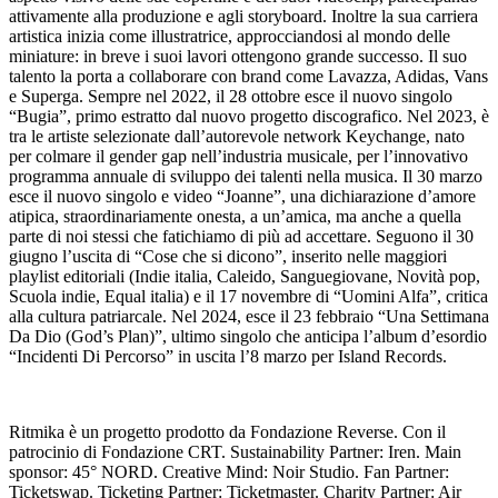
attivamente alla produzione e agli storyboard. Inoltre la sua carriera
artistica inizia come illustratrice, approcciandosi al mondo delle
miniature: in breve i suoi lavori ottengono grande successo. Il suo
talento la porta a collaborare con brand come Lavazza, Adidas, Vans
e Superga. Sempre nel 2022, il 28 ottobre esce il nuovo singolo
“Bugia”, primo estratto dal nuovo progetto discografico. Nel 2023, è
tra le artiste selezionate dall’autorevole network Keychange, nato
per colmare il gender gap nell’industria musicale, per l’innovativo
programma annuale di sviluppo dei talenti nella musica. Il 30 marzo
esce il nuovo singolo e video “Joanne”, una dichiarazione d’amore
atipica, straordinariamente onesta, a un’amica, ma anche a quella
parte di noi stessi che fatichiamo di più ad accettare. Seguono il 30
giugno l’uscita di “Cose che si dicono”, inserito nelle maggiori
playlist editoriali (Indie italia, Caleido, Sanguegiovane, Novità pop,
Scuola indie, Equal italia) e il 17 novembre di “Uomini Alfa”, critica
alla cultura patriarcale. Nel 2024, esce il 23 febbraio “Una Settimana
Da Dio (God’s Plan)”, ultimo singolo che anticipa l’album d’esordio
“Incidenti Di Percorso” in uscita l’8 marzo per Island Records.
Ritmika è un progetto prodotto da Fondazione Reverse. Con il
patrocinio di Fondazione CRT. Sustainability Partner: Iren. Main
sponsor: 45° NORD. Creative Mind: Noir Studio. Fan Partner:
Ticketswap. Ticketing Partner: Ticketmaster. Charity Partner: Air