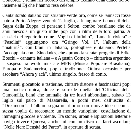
insieme ai Dj che l’hanno resa celebre.
Cantautorato italiano con striature verde-oro, come se Jannacci fosse
nato a Porto Alegre: venerdì 12 luglio, a inaugurare i concerti della
Sagra della Zuppa, ci pensano i Selton, combo brasiliano che da
anni mescola un gusto indie pop con i ritmi della loro patria. A
classici del repertorio come “Voglia di Infinito”, “Luna in riviera” e
“Pasolini” aggiungono ora “Gringo Vol. 1”, l’album della
“maturità”, con brani in italiano, portoghese e italiano. Perfetta
l’accoppiata con i Sinedades, che aprono la serata: progetto di Erika
Boschi – cantante italiana – e Agustin Cornejo – chitarrista argentino
– sospeso tra world music e MPB (Musica Popolare Brasiliana),
Europa e Sudamerica, pop e tradizione. Ottima occasione per
ascoltare “Ahora y acà”, ultimo singolo, fresco di conio.
Strumenti giocattolo e tastierine, chitarre distorte e fascinazioni pop:
una poetica unica, dolce e surreale quella dell’Officina della
Camomilla, band che ammalia da tre lustri abbondanti, sabato 13
luglio sul palco di Massarella, a pochi mesi dall’uscita di
“Dreamcore”. L’album segna un ritorno con nuove idee e con la
stessa voglia di raccontare un mondo variopinto, costellazione di
immagini giocose e violente. Tra stoner, urban e ispirazioni letterarie
naviga invece Querva, anche lui con un disco da farci ascoltare,
“Nelle Nere Densità del Parco”, in apertura di serata.