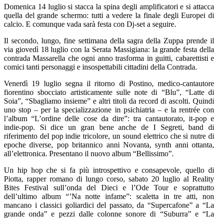
Domenica 14 luglio si stacca la spina degli amplificatori e si attacca
quella del grande schermo: tutti a vedere la finale degli Europei di
calcio. E comunque vada sarà festa con Dj-set a seguire.
Il secondo, lungo, fine settimana della sagra della Zuppa prende il
via giovedì 18 luglio con la Serata Massigiana: la grande festa della
contrada Massarella che ogni anno trasforma in guitti, cabarettisti e
comici tanti personaggi e insospettabili cittadini della Contrada.
Venerdì 19 luglio segna il ritorno di Postino, medico-cantautore
fiorentino sbocciato artisticamente sulle note di “Blu”, “Latte di
Soia”, “Sbagliamo insieme” e altri titoli da record di ascolti. Quindi
uno stop – per la specializzazione in psichiatria – e la rentrée con
l’album “L’ordine delle cose da dire”: tra cantautorato, it-pop e
indie-pop. Si dice un gran bene anche de I Segreti, band di
riferimento del pop indie tricolore, un sound elettrico che si nutre di
epoche diverse, pop britannico anni Novanta, synth anni ottanta,
all’elettronica. Presentano il nuovo album “Bellissimo”.
Un hip hop che si fa più introspettivo e consapevole, quello di
Piotta, rapper romano di lungo corso, sabato 20 luglio al Reality
Bites Festival sull’onda del Dieci e l’Ode Tour e soprattutto
dell’ultimo album “’Na notte infame”: scaletta in tre atti, non
mancano i classici goliardici del passato, da “Supercafone” a “La
grande onda” e pezzi dalle colonne sonore di “Suburra” e “La