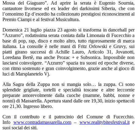
Mossa del Giaguaro”. Ad aprire la serata è Eugenio Sournia,
cantautore livornese ed ex leader dei darkissimi Siberia, che con
l’omonimo Ep d’esordio ha collezionato prestigiosi riconoscimenti al
Premio Ciampi e al festival Musicultura.
Domenica 21 luglio piazza 23 agosto si trasforma in dancehall per
“Azzurro”, rodatissima serata coniata dalla Limonaia di Fucecchio a
base di pop, rap, disco e molto altro, tutto rigorosamente di marca
italiana. La consolle è nelle mani di Fritz Orlowski e Gruvy, sui
piatti girano successi di Achille Lauro, Articolo 31, Jovanotti,
Loredana Bertè, ma anche Prozac + e Subsonica. Impossibile non
lasciarsi coinvolgere. “Azzurro” spazia tra suoni ed epoche diverse,
con ritmo sostenuto e gran coinvolgimento, grazie anche al gioco di
luci di Marsplanetelo Vj.
Alla Sagra della Zuppa non si mangia solo… la zuppa. Ci sono
splendide grigliate, tortelli e specialità toscane e altre leccornie
preparate amorevolmente dalla cuoche (mamme, babbi, nonne e
nonni) di Massarella. Apertura stand dalle ore 19,30, inizio spettacoli
ore 21,30. Ingresso libero.
Con il contributo e il patrocinio del Comune di Fucecchio.
Info
www.contradamassarella.com
–
www.realitybitesfestival.it
e
suoi social dei siti.