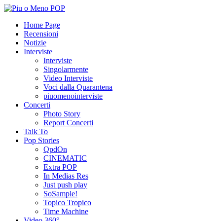
Home Page
Recensioni
Notizie
Interviste
Interviste
Singolarmente
Video Interviste
Voci dalla Quarantena
piuomenointerviste
Concerti
Photo Story
Report Concerti
Talk To
Pop Stories
QpdOn
CINEMATIC
Extra POP
In Medias Res
Just push play
SoSample!
Topico Tropico
Time Machine
Video 360°