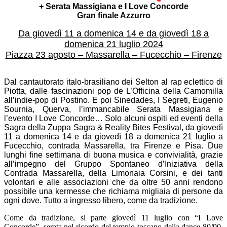
+ Serata Massigiana e I Love Concorde
Gran finale Azzurro
Da giovedì 11 a domenica 14 e da giovedì 18 a
domenica 21 luglio 2024
Piazza 23 agosto – Massarella – Fucecchio – Firenze
Dal cantautorato italo-brasiliano dei Selton al rap eclettico di
Piotta, dalle fascinazioni pop de L’Officina della Camomilla
all’indie-pop di Postino. E poi Sinedades, I Segreti, Eugenio
Sournia, Querva, l’immancabile Serata Massigiana e
l’evento I Love Concorde… Solo alcuni ospiti ed eventi della
Sagra della Zuppa Sagra & Reality Bites Festival, da giovedì
11 a domenica 14 e da giovedì 18 a domenica 21 luglio a
Fucecchio, contrada Massarella, tra Firenze e Pisa. Due
lunghi fine settimana di buona musica e convivialità, grazie
all’impegno del Gruppo Spontaneo d’Iniziativa della
Contrada Massarella, della Limonaia Corsini, e dei tanti
volontari e alle associazioni che da oltre 50 anni rendono
possibile una kermesse che richiama migliaia di persone da
ogni dove. Tutto a ingresso libero, come da tradizione.
Come da tradizione, si parte giovedì 11 luglio con “I Love
Concorde”, serata nel ricordo del tempio toscano della dance 80/90,