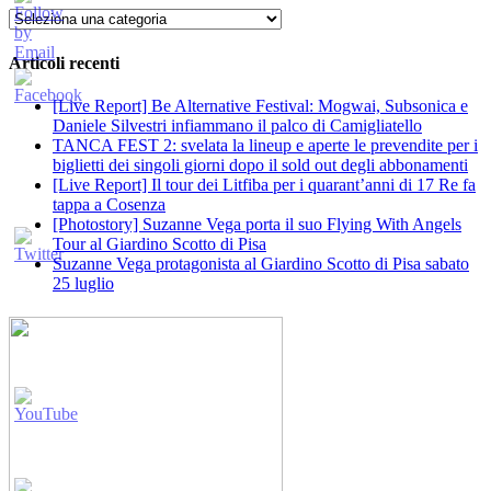
Categorie
Articoli recenti
[Live Report] Be Alternative Festival: Mogwai, Subsonica e
Daniele Silvestri infiammano il palco di Camigliatello
TANCA FEST 2: svelata la lineup e aperte le prevendite per i
biglietti dei singoli giorni dopo il sold out degli abbonamenti
[Live Report] Il tour dei Litfiba per i quarant’anni di 17 Re fa
tappa a Cosenza
[Photostory] Suzanne Vega porta il suo Flying With Angels
Tour al Giardino Scotto di Pisa
Suzanne Vega protagonista al Giardino Scotto di Pisa sabato
25 luglio