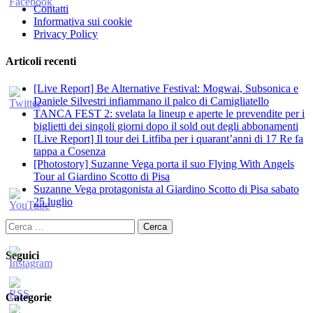
Contatti
Informativa sui cookie
Privacy Policy
Articoli recenti
[Live Report] Be Alternative Festival: Mogwai, Subsonica e
Daniele Silvestri infiammano il palco di Camigliatello
TANCA FEST 2: svelata la lineup e aperte le prevendite per i
biglietti dei singoli giorni dopo il sold out degli abbonamenti
[Live Report] Il tour dei Litfiba per i quarant’anni di 17 Re fa
tappa a Cosenza
[Photostory] Suzanne Vega porta il suo Flying With Angels
Tour al Giardino Scotto di Pisa
Suzanne Vega protagonista al Giardino Scotto di Pisa sabato
25 luglio
Ricerca
per:
Seguici
Categorie