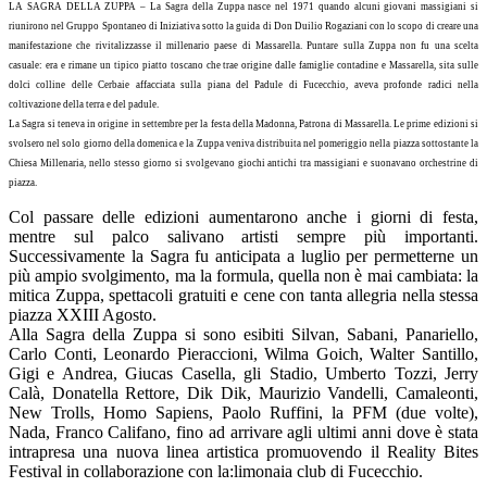
LA SAGRA DELLA ZUPPA – La Sagra della Zuppa nasce nel 1971 quando alcuni giovani massigiani si
riunirono nel Gruppo Spontaneo di Iniziativa sotto la guida di Don Duilio Rogaziani con lo scopo di creare una
manifestazione che rivitalizzasse il millenario paese di Massarella. Puntare sulla Zuppa non fu una scelta
casuale: era e rimane un tipico piatto toscano che trae origine dalle famiglie contadine e Massarella, sita sulle
dolci colline delle Cerbaie affacciata sulla piana del Padule di Fucecchio, aveva profonde radici nella
coltivazione della terra e del padule.
La Sagra si teneva in origine in settembre per la festa della Madonna, Patrona di Massarella. Le prime edizioni si
svolsero nel solo giorno della domenica e la Zuppa veniva distribuita nel pomeriggio nella piazza sottostante la
Chiesa Millenaria, nello stesso giorno si svolgevano giochi antichi tra massigiani e suonavano orchestrine di
piazza.
Col passare delle edizioni aumentarono anche i giorni di festa,
mentre sul palco salivano artisti sempre più importanti.
Successivamente la Sagra fu anticipata a luglio per permetterne un
più ampio svolgimento, ma la formula, quella non è mai cambiata: la
mitica Zuppa, spettacoli gratuiti e cene con tanta allegria nella stessa
piazza XXIII Agosto.
Alla Sagra della Zuppa si sono esibiti Silvan, Sabani, Panariello,
Carlo Conti, Leonardo Pieraccioni, Wilma Goich, Walter Santillo,
Gigi e Andrea, Giucas Casella, gli Stadio, Umberto Tozzi, Jerry
Calà, Donatella Rettore, Dik Dik, Maurizio Vandelli, Camaleonti,
New Trolls, Homo Sapiens, Paolo Ruffini, la PFM (due volte),
Nada, Franco Califano, fino ad arrivare agli ultimi anni dove è stata
intrapresa una nuova linea artistica promuovendo il Reality Bites
Festival in collaborazione con la:limonaia club di Fucecchio.