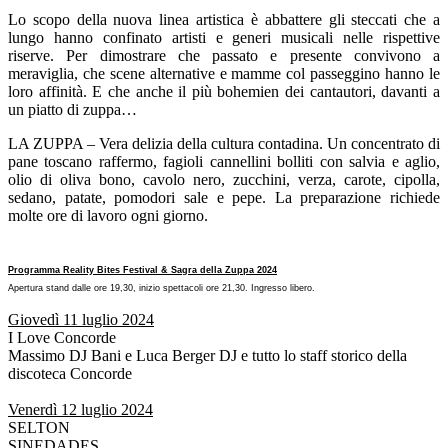
Lo scopo della nuova linea artistica è abbattere gli steccati che a
lungo hanno confinato artisti e generi musicali nelle rispettive
riserve. Per dimostrare che passato e presente convivono a
meraviglia, che scene alternative e mamme col passeggino hanno le
loro affinità. E che anche il più bohemien dei cantautori, davanti a
un piatto di zuppa…
LA ZUPPA – Vera delizia della cultura contadina. Un concentrato di
pane toscano raffermo, fagioli cannellini bolliti con salvia e aglio,
olio di oliva bono, cavolo nero, zucchini, verza, carote, cipolla,
sedano, patate, pomodori sale e pepe. La preparazione richiede
molte ore di lavoro ogni giorno.
Programma Reality Bites Festival & Sagra della Zuppa 2024
Apertura stand dalle ore 19,30, inizio spettacoli ore 21,30. Ingresso libero.
Giovedì 11 luglio 2024
I Love Concorde
Massimo DJ Bani e Luca Berger DJ e tutto lo staff storico della
discoteca Concorde
Venerdì 12 luglio 2024
SELTON
SINEDADES