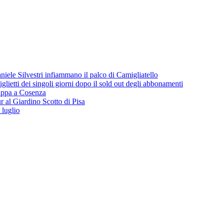
iele Silvestri infiammano il palco di Camigliatello
lietti dei singoli giorni dopo il sold out degli abbonamenti
 tappa a Cosenza
 al Giardino Scotto di Pisa
 luglio