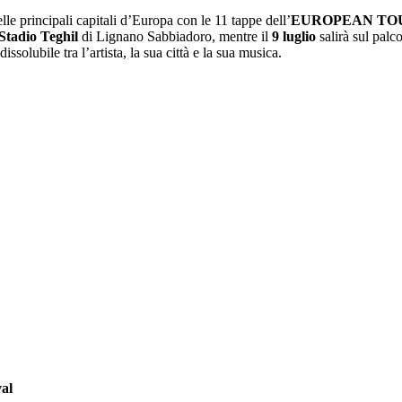
elle principali capitali d’Europa con le 11 tappe dell’
EUROPEAN TO
Stadio Teghil
di Lignano Sabbiadoro, mentre il
9 luglio
salirà sul palc
olubile tra l’artista, la sua città e la sua musica.
al