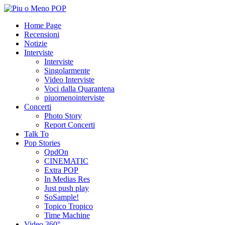
Home Page
Recensioni
Notizie
Interviste
Interviste
Singolarmente
Video Interviste
Voci dalla Quarantena
piuomenointerviste
Concerti
Photo Story
Report Concerti
Talk To
Pop Stories
QpdOn
CINEMATIC
Extra POP
In Medias Res
Just push play
SoSample!
Topico Tropico
Time Machine
Video 360°