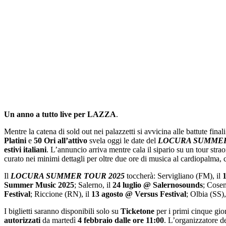
Un anno a tutto live per LAZZA
.
Mentre la catena di sold out nei palazzetti si avvicina alle battute f
Platini
e
50 Ori all’attivo
svela oggi le date del
LOCURA SUMMER
estivi italiani
. L’annuncio arriva mentre cala il sipario su un tour stra
curato nei minimi dettagli per oltre due ore di musica al cardiopalma,
Il
LOCURA SUMMER TOUR 2025
toccherà: Servigliano (FM), il
Summer Music 2025
; Salerno, il
24 luglio @ Salernosounds
; Cosen
Festival
; Riccione (RN), il
13 agosto @ Versus Festival
; Olbia (SS),
I biglietti saranno disponibili solo su
Ticketone
per i primi cinque gior
autorizzati
da martedì
4 febbraio dalle ore 11:00
. L’organizzatore dec