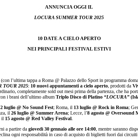
ANNUNCIA OGGI IL
LOCURA SUMMER TOUR 2025
10 DATE A CIELO APERTO
NEI PRINCIPALI FESTIVAL ESTIVI
inali (con l’ultima tappa a Roma @ Palazzo dello Sport in programma doma
 TOUR 2025
:
10 nuovi appuntamenti a cielo aperto
, prodotti da
Vi
ordinario, completamente sold out mesi prima della partenza, che ha portat
 con i brani dell’ultimo album
Triplo Disco di Platino
“LOCURA”
(Is
12 luglio @ No Sound Fest
; Roma, il
13 luglio @ Rock in Roma
; Ge
za, il
26 luglio @ Summer Arena
; Lecce, l’
8 agosto @ Oversound
M
 il
15 agosto @ Red Valley Festival
.
ni a partire da
giovedì 30 gennaio alle ore 14:00
, mentre saranno disp
lina ogni responsabilità in caso di acquisto di biglietti fuori dai circuiti