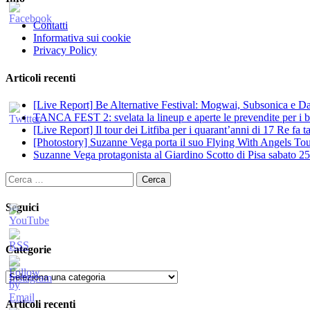
Contatti
Informativa sui cookie
Privacy Policy
Articoli recenti
[Live Report] Be Alternative Festival: Mogwai, Subsonica e Dan
TANCA FEST 2: svelata la lineup e aperte le prevendite per i big
[Live Report] Il tour dei Litfiba per i quarant’anni di 17 Re fa
[Photostory] Suzanne Vega porta il suo Flying With Angels Tour
Suzanne Vega protagonista al Giardino Scotto di Pisa sabato 25
Ricerca
per:
Seguici
Categorie
Categorie
Articoli recenti