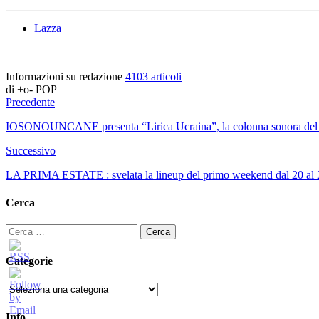
Lazza
Informazioni su redazione
4103 articoli
di +o- POP
Precedente
IOSONOUNCANE presenta “Lirica Ucraina”, la colonna sonora del 
Successivo
LA PRIMA ESTATE : svelata la lineup del primo weekend dal 20 al 22
Cerca
Ricerca
per:
Categorie
Categorie
Info