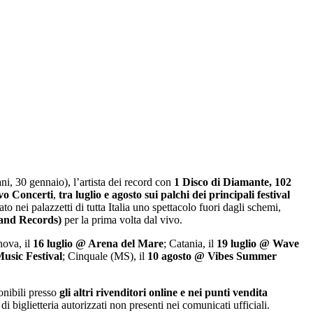
ni, 30 gennaio), l’artista dei record con
1 Disco di Diamante, 102
vo Concerti
,
tra luglio e agosto sui palchi dei principali festival
o nei palazzetti di tutta Italia uno spettacolo fuori dagli schemi,
land Records)
per la prima volta dal vivo.
nova, il
16 luglio @ Arena del Mare
; Catania, il
19 luglio @ Wave
usic Festival
; Cinquale (MS), il
10 agosto @ Vibes Summer
onibili presso
gli altri rivenditori online e nei punti vendita
 di biglietteria autorizzati non presenti nei comunicati ufficiali.