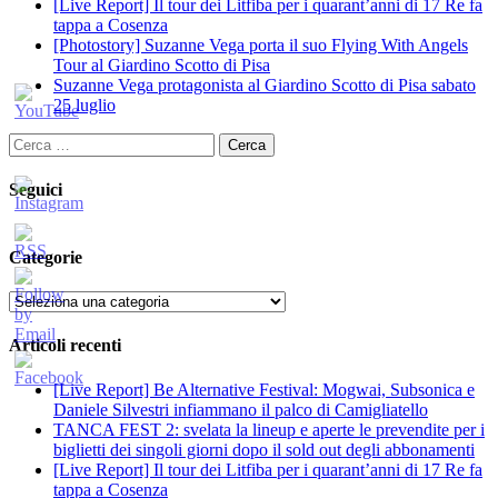
[Live Report] Il tour dei Litfiba per i quarant’anni di 17 Re fa
tappa a Cosenza
[Photostory] Suzanne Vega porta il suo Flying With Angels
Tour al Giardino Scotto di Pisa
Suzanne Vega protagonista al Giardino Scotto di Pisa sabato
25 luglio
Ricerca
per:
Seguici
Categorie
Categorie
Articoli recenti
[Live Report] Be Alternative Festival: Mogwai, Subsonica e
Daniele Silvestri infiammano il palco di Camigliatello
TANCA FEST 2: svelata la lineup e aperte le prevendite per i
biglietti dei singoli giorni dopo il sold out degli abbonamenti
[Live Report] Il tour dei Litfiba per i quarant’anni di 17 Re fa
tappa a Cosenza