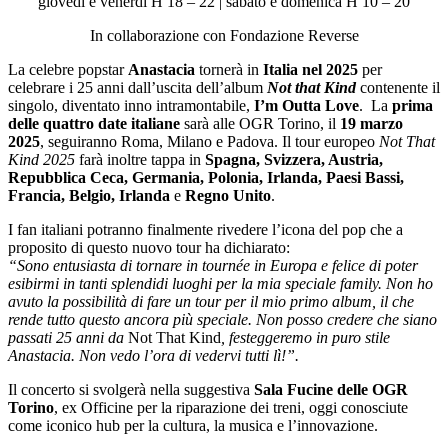
giovedì e venerdì H 18 – 22 | sabato e domenica H 10 – 20
In collaborazione con Fondazione Reverse
La celebre popstar
Anastacia
tornerà in
Italia nel 2025
per
celebrare i 25 anni dall’uscita dell’album
Not that Kind
contenente il
singolo, diventato inno intramontabile,
I’m Outta Love
. La
prima
delle quattro date italiane
sarà alle OGR Torino, il
19 marzo
2025
, seguiranno Roma, Milano e Padova. Il tour europeo
Not That
Kind 2025
farà inoltre tappa in
Spagna, Svizzera, Austria,
Repubblica Ceca, Germania, Polonia, Irlanda, Paesi Bassi,
Francia, Belgio, Irlanda
e
Regno Unito
.
I fan italiani potranno finalmente rivedere l’icona del pop che a
proposito di questo nuovo tour ha dichiarato:
“Sono entusiasta di tornare in tournée in Europa e felice di poter
esibirmi in tanti splendidi luoghi per la mia speciale family. Non ho
avuto la possibilità di fare un tour per il mio primo album, il che
rende tutto questo ancora più speciale. Non posso credere che siano
passati 25 anni da
Not That Kind
, festeggeremo in puro stile
Anastacia. Non vedo l’ora di vedervi tutti lì!”.
Il concerto si svolgerà nella suggestiva
Sala Fucine delle OGR
Torino
, ex Officine per la riparazione dei treni, oggi conosciute
come iconico hub per la cultura, la musica e l’innovazione.