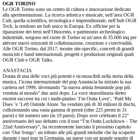
OGR TORINO
Le OGR Torino sono un centro di cultura e innovazione dedicato
alla sperimentazione. La ricerca artistica e musicale, nell’area OGR
Cult, quella scientifica, tecnologica e imprenditoriale, nell’hub OGR
Tech, la rendono un hub unico in Europa. Ex officine per la
riparazione dei treni nell’Ottocento, e patrimonio archeologico
industriale, sorgono nel cuore di Torino su un’area di 35.000 mq per
attivare nuovi orizzonti di collaborazione, creazione e convivialità.
Alle OGR Torino, dal 2017, mostre site-specific, concerti di grandi
musicisti e band internazionali, progetti e produzioni originali quali
OGR Club e OGR Talks.
ANASTACIA
Dotata di una delle voci più potenti e riconoscibili nella storia della
musica, l’icona internazionale del pop Anastacia ha iniziato la sua
carriera nel 1999, diventando “la nuova artista femminile pop più
venduta al mondo” due anni dopo. La voce straordinaria dietro
enormi successi tra cui i multi-platino ‘I’m Outta Love’, ‘Paid My
Dues ’e ‘Left Outside Alone ’ha venduto più di 30 milioni di dischi,
collezionando una vasta gamma di premi (oltre 225 premi in 31
paesi) e hit numero uno (in 19 paesi). Dopo aver celebrato il 22°
anniversario del suo debutto con il tour “I’m Outta Lockdown – The
22nd Anniversary”, ha recentemente lanciato il prossimo capitolo
con ‘Our Songs’: un tributo alle più grandi melodie che ha scoperto
durante i suoi tour in Germania, un paese con un grande seguito di