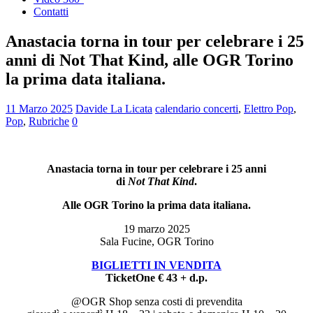
Contatti
Anastacia torna in tour per celebrare i 25
anni di Not That Kind, alle OGR Torino
la prima data italiana.
11 Marzo 2025
Davide La Licata
calendario concerti
,
Elettro Pop
,
Pop
,
Rubriche
0
Anastacia torna in tour per celebrare i 25 anni
di
Not That Kind
.
Alle OGR Torino la prima data italiana.
19 marzo 2025
Sala Fucine, OGR Torino
BIGLIETTI IN VENDITA
TicketOne € 43 + d.p.
@OGR Shop senza costi di prevendita