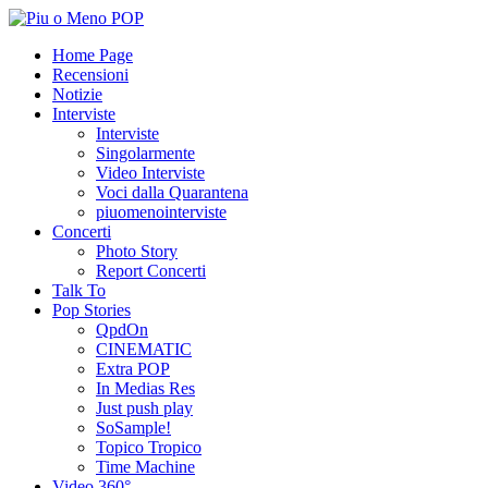
Home Page
Recensioni
Notizie
Interviste
Interviste
Singolarmente
Video Interviste
Voci dalla Quarantena
piuomenointerviste
Concerti
Photo Story
Report Concerti
Talk To
Pop Stories
QpdOn
CINEMATIC
Extra POP
In Medias Res
Just push play
SoSample!
Topico Tropico
Time Machine
Video 360°