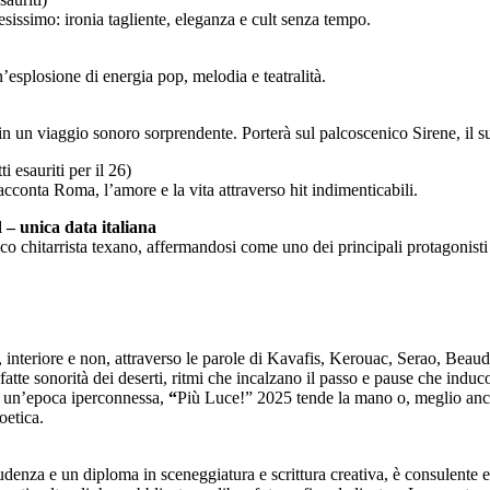
esissimo: ironia tagliente, eleganza e cult senza tempo.
’esplosione di energia pop, melodia e teatralità.
 in un viaggio sonoro sorprendente. Porterà sul palcoscenico Sirene, il 
tti esauriti per il 26)
acconta Roma, l’amore e la vita attraverso hit indimenticabili.
 unica data italiana
ico chitarrista texano, affermandosi come uno dei principali protagonisti
interiore e non, attraverso le parole di Kavafis, Kerouac, Serao, Beaudel
fatte sonorità dei deserti, ritmi che incalzano il passo e pause che indu
In un’epoca iperconnessa,
“
Più Luce!” 2025 tende la mano o, meglio ancor
oetica.
udenza e un diploma in sceneggiatura e scrittura creativa, è consulente e