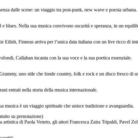
ssenza dalle scene: un viaggio tra post-punk, new wave e poesia urbana.
e blues. Nella sua musica convivono oscurità e speranza, in un equilibri
lie Eilish, Finneas arriva per l’unica data italiana con un live ricco di int
rofondi, Callahan incanta con la sua voce e la sua poetica essenziale.
i Grammy, uno stile che fonde country, folk e rock e un disco fresco di u
ni entrati nella storia della musica internazionale.
ua musica è un viaggio spirituale che unisce tradizione e avanguardia.
tuito su prenotazione)
ela artistica di Paola Veneto, gli attori Francesca Zaira Tripaldi, Pav
esauriti)