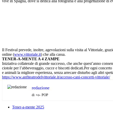
vive in Spagna, dove si dedica alla fotografia e alla progettazione di e
Il Festival prevede, inoltre, agevolazioni sulla visita al Vittoriale, gr
online (
www.vittoriale.it
) che alla cassa.
TENER-A-MENTE A 4 ZAMPE
Iniziativa collaterale di grande successo, che anche quest’anno consent
ciotole per l’abbeveraggio, cucce e biscotti dedicati.Per ogni concerto 
e animali la migliore esperienza, senza arrecare disturbo agli altri spett
https://www.
anfiteatrodelvittoriale.it/
accesso-cani-concerti-
vittoriale/
redazione
di +o- POP
Tener-a-mente 2025