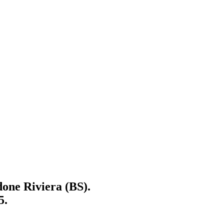
one Riviera
(BS).
5
.