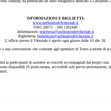
venti culturali; ha pubblicato un libro fotografico dedicato a Lanzarote, e
I
NFORMAZIONI E BIGLIETTI:
www.anfiteatrodelvittoriale.
it
0365 20072 – 340 1392446
Informazioni:
segreteria@
anfiteatrodelvittoriale.it
Biglietteria:
biglietteria@
anfiteatrodelvittoriale.it
L’ufficio presso il Vittoriale è aperto ogni giorno dalle 10 alle 18.
azie a una convenzione che consente agli spettatori di Tener-a-mente di acqu
irà ai partecipanti di assistere ai concerti accompagnati dai propri cani.
sono disponibili 16 posti-zampa, accessibili solo previa prenotazione, sit
atori.