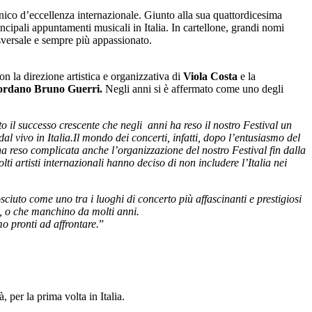
scenico d’eccellenza internazionale. Giunto alla sua quattordicesima
incipali appuntamenti musicali in Italia. In cartellone, grandi nomi
sversale e sempre più appassionato.
on la direzione artistica e organizzativa di
Viola Costa
e la
 Giordano Bruno Guerri.
Negli anni si è affermato come uno degli
o il successo crescente che negli anni ha reso il nostro Festival un
al vivo in Italia.
Il mondo dei concerti, infatti, dopo l’entusiasmo del
ha reso complicata anche l’organizzazione del nostro Festival fin dalla
 artisti internazionali hanno deciso di non includere l’Italia nei
osciuto come uno tra i luoghi di concerto più affascinanti e prestigiosi
ia, o che manchino da molti anni.
o pronti ad affrontare.
”
 per la prima volta in Italia.