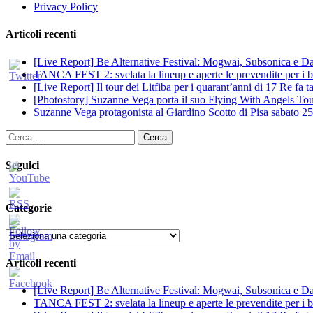
Privacy Policy
Articoli recenti
[Live Report] Be Alternative Festival: Mogwai, Subsonica e Dan
TANCA FEST 2: svelata la lineup e aperte le prevendite per i big
[Live Report] Il tour dei Litfiba per i quarant’anni di 17 Re fa
[Photostory] Suzanne Vega porta il suo Flying With Angels Tour
Suzanne Vega protagonista al Giardino Scotto di Pisa sabato 25
Ricerca
per:
Seguici
Categorie
Categorie
Articoli recenti
[Live Report] Be Alternative Festival: Mogwai, Subsonica e Dan
TANCA FEST 2: svelata la lineup e aperte le prevendite per i big