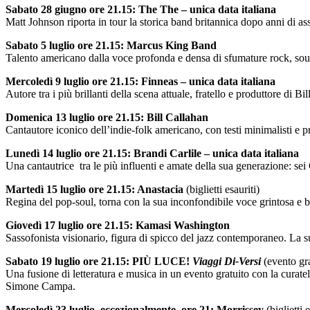
Sabato 28 giugno ore 21.15: The The – unica data italiana
Matt Johnson riporta in tour la storica band britannica dopo anni di a
Sabato 5 luglio ore 21.15: Marcus King Band
Talento americano dalla voce profonda e densa di sfumature rock, soul 
Mercoledì 9 luglio ore 21.15: Finneas – unica data italiana
Autore tra i più brillanti della scena attuale, fratello e produttore di Bil
Domenica 13 luglio ore 21.15: Bill Callahan
Cantautore iconico dell’indie-folk americano, con testi minimalisti e p
Lunedì 14 luglio ore 21.15: Brandi Carlile – unica data italiana
Una cantautrice tra le più influenti e amate della sua generazione: se
Martedì 15 luglio ore 21.15: Anastacia
(biglietti esauriti)
Regina del pop-soul, torna con la sua inconfondibile voce grintosa e bra
Giovedì 17 luglio ore 21.15: Kamasi Washington
Sassofonista visionario, figura di spicco del jazz contemporaneo. La s
Sabato 19 luglio ore 21.15: PIÙ LUCE!
Viaggi Di-Versi
(evento gra
Una fusione di letteratura e musica in un evento gratuito con la curat
Simone Campa.
Mercoledì 23 luglio, eccezionalmente, ore 21: Morrissey
(biglietti 