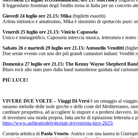
Il leggendario frontman degli Smiths torna in Italia per un concerto att
Giovedì 24 luglio ore 21.15: Mika
(biglietti esauriti)
Artista istrionico e amatissimo, Mika è sinonimo di spettacolo puro: un
Venerdì 25 luglio ore 21.15: Vinicio Capossela
Unico e immaginifico, Capossela intreccia musica, letteratura e teatro
Sabato 26 e martedì 29 luglio ore 21.15: Antonello Venditti
(biglie
Due serate evento con uno dei più grandi cantautori italiani: Venditti r
Domenica 27 luglio ore 21.15: The Kenny Wayne Shepherd Band –
Blues rock allo stato puro dalla band statunitense guidata dal carismat
PIÙ LUCE!
VIVERE DUE VOLTE – Viaggi Di-Versi
è un omaggio al viaggio, 
saranno melodie delle isole greche e delle coste del Mediterraneo, rare
cambiare prospettiva, ad accogliere lo stupore e a perdersi davvero. 
di inventarsi una strada propria, fatta anche di ispirazione letteraria e p
https://www.
anfiteatrodelvittoriale.it/
event/piu-luce-2025/
Curatela artistica di
Paola Veneto
. Autrice con una laurea in Giurispr