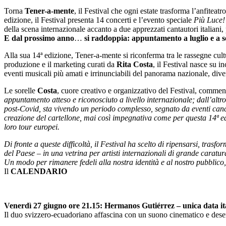
Torna
Tener-a-mente
, il Festival che ogni estate trasforma l’anfiteat
edizione, il Festival presenta 14 concerti e l’evento speciale
Più Luce!
della scena internazionale accanto a due apprezzati cantautori italia
E dal prossimo anno
…
si raddoppia: appuntamento a luglio e a 
Alla sua 14ª edizione, Tener-a-mente si riconferma tra le rassegne cultur
produzione e il marketing curati da
Rita Costa
, il Festival nasce su i
eventi musicali più amati e irrinunciabili del panorama nazionale, diven
Le sorelle
Costa
, cuore creativo e organizzativo del Festival, commen
appuntamento atteso e riconosciuto a livello internazionale; dall’altro,
post-Covid, sta vivendo un periodo complesso, segnato da eventi cancel
creazione del cartellone, mai così impegnativa come per questa 14ª edi
loro tour europei.
Di fronte a queste difficoltà, il Festival ha scelto di ripensarsi, tras
del Paese – in una vetrina per artisti internazionali di grande caratur
Un modo per rimanere fedeli alla nostra identità e al nostro pubblico
Il
CALENDARIO
Venerdì 27 giugno ore 21.15: Hermanos Gutiérrez – unica data it
Il duo svizzero-ecuadoriano affascina con un suono cinematico e desertic