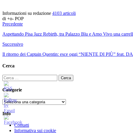
Informazioni su redazione
4103 articoli
di +o- POP
Precedente
Aspettando Pisa Jazz Rebirth, tra Palazzo Blu e Arno Vivo una carrella
Successivo
Il ritorno dei Captain Quentin: esce oggi “NIENTE DI PIÙ” feat. 
Cerca
Ricerca
per:
Categorie
Categorie
Info
Contatti
Informativa sui cookie