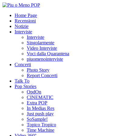
Home Page
Recensioni
Notizie
Interviste
Interviste
Singolarmente
Video Interviste
Voci dalla Quarantena
piuomenointerviste
Concerti
Photo Story
Report Concerti
Talk To
Pop Stories
QpdOn
CINEMATIC
Extra POP
In Medias Res
Just push play
SoSample!
Topico Tropico
Time Machine
Video 360°