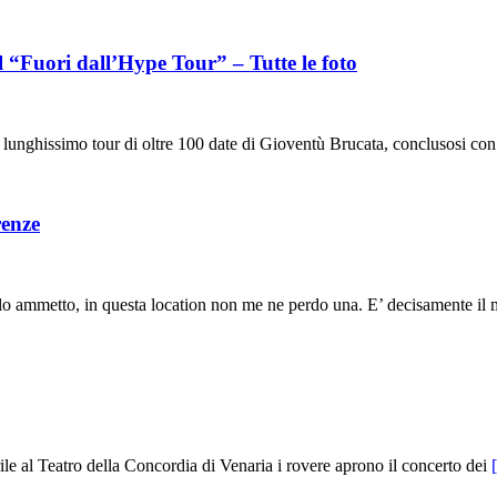
il “Fuori dall’Hype Tour” – Tutte le foto
lunghissimo tour di oltre 100 date di Gioventù Brucata, conclusosi con
renze
o ammetto, in questa location non me ne perdo una. E’ decisamente il
le al Teatro della Concordia di Venaria i rovere aprono il concerto dei