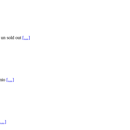
 un sold out
[…]
 mio
[…]
[…]