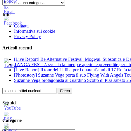
Categorie
Info
Contatti
Informativa sui cookie
Privacy Policy
Articoli recenti
[Live Report] Be Alternative Festival: Mogwai, Subsonica e Dan
TANCA FEST 2: svelata la lineup e aperte le prevendite per i big
[Live Report] Il tour dei Litfiba per i quarant’anni di 17 Re fa
[Photostory] Suzanne Vega porta il suo Flying With Angels Tour
Suzanne Vega protagonista al Giardino Scotto di Pisa sabato 25
Ricerca
per:
Seguici
Categorie