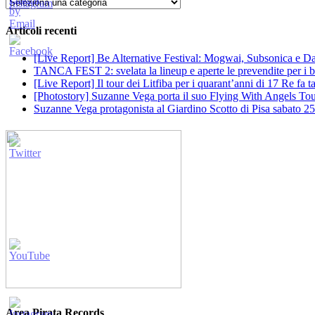
Categorie
Articoli recenti
[Live Report] Be Alternative Festival: Mogwai, Subsonica e Dan
TANCA FEST 2: svelata la lineup e aperte le prevendite per i big
[Live Report] Il tour dei Litfiba per i quarant’anni di 17 Re fa
[Photostory] Suzanne Vega porta il suo Flying With Angels Tour
Suzanne Vega protagonista al Giardino Scotto di Pisa sabato 25
Area Pirata Records