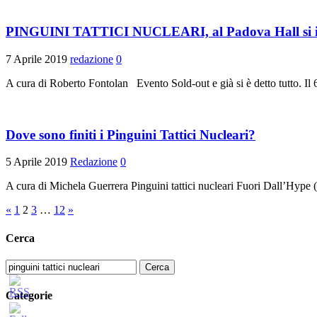
PINGUINI TATTICI NUCLEARI, al Padova Hall si 
7 Aprile 2019
redazione
0
A cura di Roberto Fontolan Evento Sold-out e già si è detto tutto. Il 6
Dove sono finiti i Pinguini Tattici Nucleari?
5 Aprile 2019
Redazione
0
A cura di Michela Guerrera Pinguini tattici nucleari Fuori Dal
Paginazione
«
1
2
3
…
12
»
degli
Cerca
articoli
Ricerca
per:
Categorie