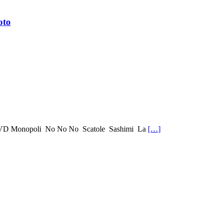
oto
n BLVD Monopoli No No No Scatole Sashimi La
[…]