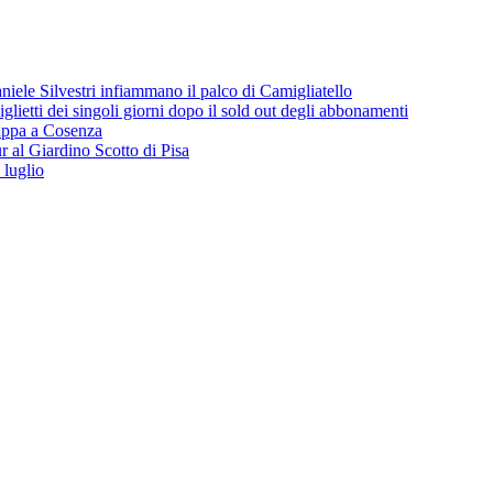
iele Silvestri infiammano il palco di Camigliatello
lietti dei singoli giorni dopo il sold out degli abbonamenti
 tappa a Cosenza
 al Giardino Scotto di Pisa
 luglio