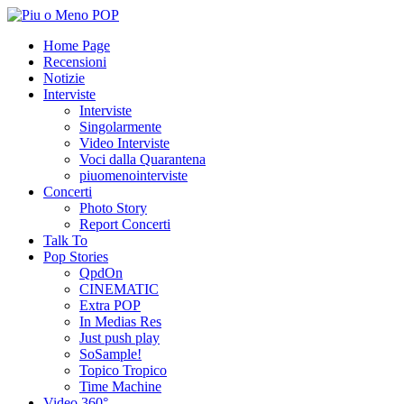
Home Page
Recensioni
Notizie
Interviste
Interviste
Singolarmente
Video Interviste
Voci dalla Quarantena
piuomenointerviste
Concerti
Photo Story
Report Concerti
Talk To
Pop Stories
QpdOn
CINEMATIC
Extra POP
In Medias Res
Just push play
SoSample!
Topico Tropico
Time Machine
Video 360°