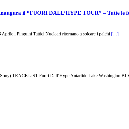
inaugura il “FUORI DALL’HYPE TOUR” – Tutte le f
 Aprile i Pinguini Tattici Nucleari ritornano a solcare i palchi
[…]
l’Hype (Sony) TRACKLIST Fuori Dall’Hype Antartide Lake Washingto