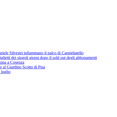
iele Silvestri infiammano il palco di Camigliatello
lietti dei singoli giorni dopo il sold out degli abbonamenti
 tappa a Cosenza
 al Giardino Scotto di Pisa
 luglio